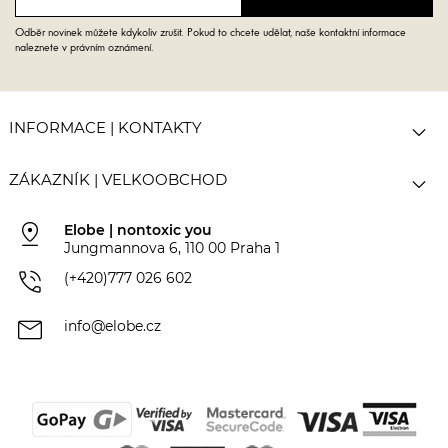
Odběr novinek můžete kdykoliv zrušit. Pokud to chcete udělat, naše kontaktní informace
naleznete v právním oznámení.

INFORMACE | KONTAKTY

ZÁKAZNÍK | VELKOOBCHOD
pin_drop
Elobe | nontoxic you
Jungmannova 6, 110 00 Praha 1
phone_in_talk
(+420)777 026 602
mail
info@elobe.cz