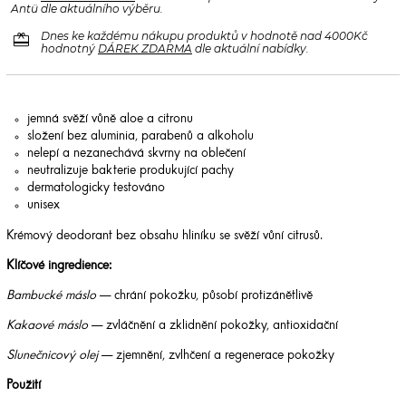
Antü dle aktuálního výběru.
redeem
Dnes ke každému nákupu produktů v hodnotě nad 4000Kč
hodnotný
DÁREK ZDARMA
dle aktuální nabídky.
jemná svěží vůně aloe a citronu
složení bez aluminia, parabenů a alkoholu
nelepí a nezanechává skvrny na oblečení
neutralizuje bakterie produkující pachy
dermatologicky testováno
unisex
Krémový deodorant bez obsahu hliníku se svěží vůní citrusů.
Klíčové ingredience:
Bambucké máslo
— chrání pokožku, působí protizánětlivě
Kakaové máslo
— zvláčnění a zklidnění pokožky, antioxidační
Slunečnicový olej
— zjemnění, zvlhčení a regenerace pokožky
Použití