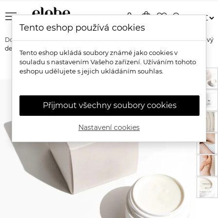
menu
person
shopping_bag
favorite_border
search
Tento eshop používá cookies
Domů
Značky
NUI Cosmetics
Nui Cosmetics Přírodní krémový
deodorant
Tento eshop ukládá soubory známé jako cookies v
souladu s nastavením Vašeho zařízení. Užíváním tohoto
eshopu udělujete s jejich ukládáním souhlas.
Přijmout všechny soubory cookies
Nastavení cookies