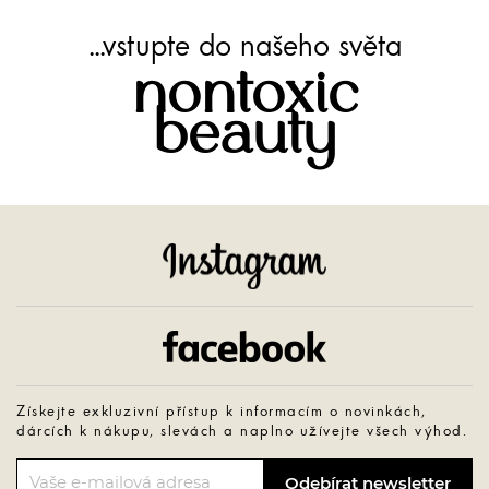
...vstupte do našeho světa
nontoxic
beauty
Instagram
Facebook
Získejte exkluzivní přístup k informacím o novinkách,
dárcích k nákupu, slevách a naplno užívejte všech výhod.