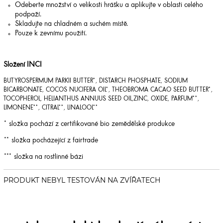
Odeberte množství o velikosti hrášku a aplikujte v oblasti celého
podpaží.
Skladujte na chladném a suchém místě.
Pouze k zevnímu použití.
Složení INCI
BUTYROSPERMUM PARKII BUTTER*, DISTARCH PHOSPHATE, SODIUM
BICARBONATE, COCOS NUCIFERA OIL*, THEOBROMA CACAO SEED BUTTER*,
TOCOPHEROL, HELIANTHUS ANNUUS SEED OIL,ZINC, OXIDE, PARFUM**,
LIMONENE**, CITRAL**, LINALOOL**
* složka pochází z certifikované bio zemědělské produkce
** složka pocházející z fairtrade
*** složka na rostlinné bázi