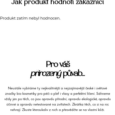
Jak produkt hodnotí zákazníci
Produkt zatím nebyl hodnocen.
Pro váš
přirozený
půvab...
Neustále vybíráme ty nejkvalitnější a nejzajímavější české i světové
značky bio kosmetiky pro péči o pleť i vlasy a perfektní líčení. Sáhneme
vždy jen po těch, co jsou opravdu přírodní, opravdu ekologické, opravdu
účinné a opravdu netestované na zvířatech. Zkrátka těch, co si na nic
nehrají. Zkuste kteroukoliv z nich a přesvědčte se na vlastní kůži.