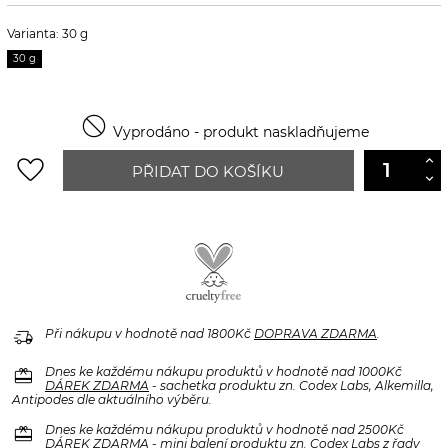
Varianta: 30 g
30 g

Vyprodáno - produkt naskladňujeme
favorite_border
PŘIDAT DO KOŠÍKU
delivery_truck_speed
Při nákupu v hodnotě nad 1800Kč
DOPRAVA ZDARMA
.
redeem
Dnes ke každému nákupu produktů v hodnotě nad 1000Kč
DÁREK ZDARMA
- sachetka produktu zn. Codex Labs, Alkemilla,
Antipodes dle aktuálního výběru.
redeem
Dnes ke každému nákupu produktů v hodnotě nad 2500Kč
DÁREK ZDARMA
- mini balení produktu zn. Codex Labs z řady