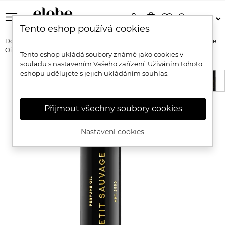
menu
person
shopping_bag
favorite_border
search
Tento eshop používá cookies
Domů
Značky
RAAW Alchemy
RAAW Alchemy Petit Sauvage
Oil
Tento eshop ukládá soubory známé jako cookies v
souladu s nastavením Vašeho zařízení. Užíváním tohoto
eshopu udělujete s jejich ukládáním souhlas.
Přijmout všechny soubory cookies
Nastavení cookies