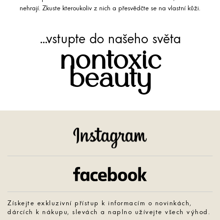
nehrají. Zkuste kteroukoliv z nich a přesvědčte se na vlastní kůži.
...vstupte do našeho světa
nontoxic
beauty
Instagram
Facebook
Získejte exkluzivní přístup k informacím o novinkách,
dárcích k nákupu, slevách a naplno užívejte všech výhod.