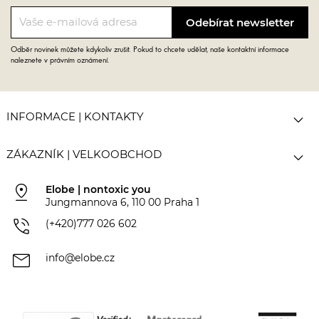
Odběr novinek můžete kdykoliv zrušit. Pokud to chcete udělat, naše kontaktní informace
naleznete v právním oznámení.

INFORMACE | KONTAKTY

ZÁKAZNÍK | VELKOOBCHOD
pin_drop
Elobe | nontoxic you
Jungmannova 6, 110 00 Praha 1
phone_in_talk
(+420)777 026 602
mail
info@elobe.cz