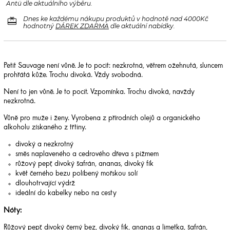
Antü dle aktuálního výběru.
redeem
Dnes ke každému nákupu produktů v hodnotě nad 4000Kč
hodnotný
DÁREK ZDARMA
dle aktuální nabídky.
Petit Sauvage není vůně. Je to pocit: nezkrotná, větrem ožehnutá, sluncem
prohřátá kůže. Trochu divoká. Vždy svobodná.
Není to jen vůně. Je to pocit. Vzpomínka. Trochu divoká, navždy
nezkrotná.
Vůně pro muže i ženy. Vyrobena z přírodních olejů a organického
alkoholu získaného z třtiny.
divoký a nezkrotný
směs naplaveného a cedrového dřeva s pižmem
růžový pepř, divoký šafrán, ananas, divoký fík
květ černého bezu políbený mořskou solí
dlouhotrvající výdrž
ideální do kabelky nebo na cesty
Nóty:
Růžový pepř, divoký černý bez, divoký fík, ananas a limetka, šafrán,