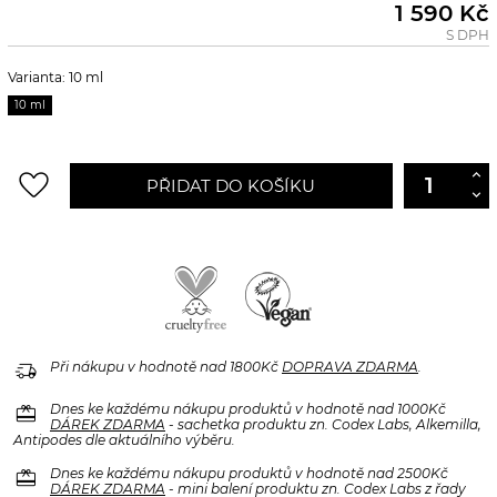
1 590 Kč
S DPH
Varianta: 10 ml
10 ml
favorite_border
PŘIDAT DO KOŠÍKU
delivery_truck_speed
Při nákupu v hodnotě nad 1800Kč
DOPRAVA ZDARMA
.
redeem
Dnes ke každému nákupu produktů v hodnotě nad 1000Kč
DÁREK ZDARMA
- sachetka produktu zn. Codex Labs, Alkemilla,
Antipodes dle aktuálního výběru.
redeem
Dnes ke každému nákupu produktů v hodnotě nad 2500Kč
DÁREK ZDARMA
- mini balení produktu zn. Codex Labs z řady