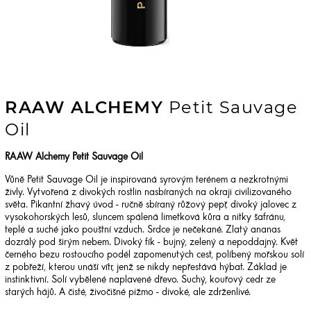
RAAW ALCHEMY
Petit Sauvage
Oil
RAAW Alchemy Petit Sauvage Oil
Vůně Petit Sauvage Oil je inspirovaná syrovým terénem a nezkrotnými
živly. Vytvořená z divokých rostlin nasbíraných na okraji civilizovaného
světa. Pikantní žhavý úvod - ručně sbíraný růžový pepř, divoký jalovec z
vysokohorských lesů, sluncem spálená limetková kůra a nitky šafránu,
teplé a suché jako pouštní vzduch. Srdce je nečekané. Zlatý ananas
dozrálý pod širým nebem. Divoký fík - bujný, zelený a nepoddajný. Květ
černého bezu rostoucího podél zapomenutých cest, políbený mořskou solí
z pobřeží, kterou unáší vítr, jenž se nikdy nepřestává hýbat. Základ je
instinktivní. Solí vybělené naplavené dřevo. Suchý, kouřový cedr ze
starých hájů. A čisté, živočišné pižmo - divoké, ale zdrženlivé.