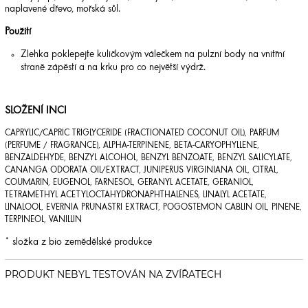
naplavené dřevo, mořská sůl.
Použití
Zlehka poklepejte kuličkovým válečkem na pulzní body na vnitřní
straně zápěstí a na krku pro co největší výdrž.
SLOŽENÍ INCI
CAPRYLIC/CAPRIC TRIGLYCERIDE (FRACTIONATED COCONUT OIL), PARFUM
(PERFUME / FRAGRANCE), ALPHA-TERPINENE, BETA-CARYOPHYLLENE,
BENZALDEHYDE, BENZYL ALCOHOL, BENZYL BENZOATE, BENZYL SALICYLATE,
CANANGA ODORATA OIL/EXTRACT, JUNIPERUS VIRGINIANA OIL, CITRAL,
COUMARIN, EUGENOL, FARNESOL, GERANYL ACETATE, GERANIOL,
TETRAMETHYL ACETYLOCTAHYDRONAPHTHALENES, LINALYL ACETATE,
LINALOOL, EVERNIA PRUNASTRI EXTRACT, POGOSTEMON CABLIN OIL, PINENE,
TERPINEOL, VANILLIN
* složka z bio zemědělské produkce