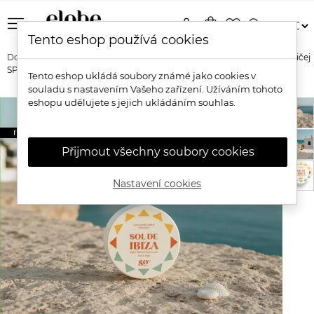
menu
person
shopping_bag
favorite_border
search
Tento eshop používá cookies
Domů
Značky
Sol de Ibiza
Sol de Ibiza Opalovací krém na obličej
SPF 50
Tento eshop ukládá soubory známé jako cookies v
souladu s nastavením Vašeho zařízení. Užíváním tohoto
eshopu udělujete s jejich ukládáním souhlas.
novinka
Přijmout všechny soubory cookies
Nastavení cookies