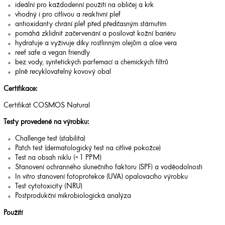
ideální pro každodenní použití na obličej a krk
vhodný i pro citlivou a reaktivní pleť
antioxidanty chrání pleť před předčasným stárnutím
pomáhá zklidnit začervenání a posilovat kožní bariéru
hydratuje a vyživuje díky rostlinným olejům a aloe vera
reef safe a vegan friendly
bez vody, syntetických parfemací a chemických filtrů
plně recyklovatelný kovový obal
Certifikace:
Certifikát COSMOS Natural
Testy provedené na výrobku:
Challenge test (stabilita)
Patch test (dermatologický test na citlivé pokožce)
Test na obsah niklu (< 1 PPM)
Stanovení ochranného slunečního faktoru (SPF) a voděodolnosti
In vitro stanovení fotoprotekce (UVA) opalovacího výrobku
Test cytotoxicity (NRU)
Postprodukční mikrobiologická analýza
Použití