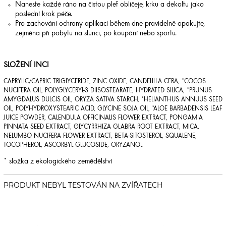
Naneste každé ráno na čistou pleť obličeje, krku a dekoltu jako
poslední krok péče.
Pro zachování ochrany aplikaci během dne pravidelně opakujte,
zejména při pobytu na slunci, po koupání nebo sportu.
SLOŽENÍ INCI
CAPRYLIC/CAPRIC TRIGLYCERIDE, ZINC OXIDE, CANDELILLA CERA, *COCOS
NUCIFERA OIL, POLYGLYCERYL-3 DIISOSTEARATE, HYDRATED SILICA, *PRUNUS
AMYGDALUS DULCIS OIL, ORYZA SATIVA STARCH, *HELIANTHUS ANNUUS SEED
OIL, POLYHYDROXYSTEARIC ACID, GLYCINE SOJA OIL, *ALOE BARBADENSIS LEAF
JUICE POWDER, CALENDULA OFFICINALIS FLOWER EXTRACT, PONGAMIA
PINNATA SEED EXTRACT, GLYCYRRHIZA GLABRA ROOT EXTRACT, MICA,
NELUMBO NUCIFERA FLOWER EXTRACT, BETA-SITOSTEROL, SQUALENE,
TOCOPHEROL, ASCORBYL GLUCOSIDE, ORYZANOL
* složka z ekologického zemědělství