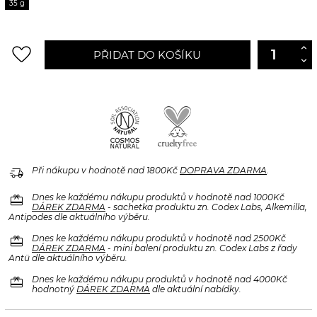
35 g
favorite_border
PŘIDAT DO KOŠÍKU
delivery_truck_speed
Při nákupu v hodnotě nad 1800Kč
DOPRAVA ZDARMA
.
redeem
Dnes ke každému nákupu produktů v hodnotě nad 1000Kč
DÁREK ZDARMA
- sachetka produktu zn. Codex Labs, Alkemilla,
Antipodes dle aktuálního výběru.
redeem
Dnes ke každému nákupu produktů v hodnotě nad 2500Kč
DÁREK ZDARMA
- mini balení produktu zn. Codex Labs z řady
Antü dle aktuálního výběru.
redeem
Dnes ke každému nákupu produktů v hodnotě nad 4000Kč
hodnotný
DÁREK ZDARMA
dle aktuální nabídky.