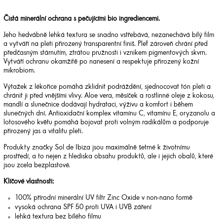
Čistá minerální ochrana s pečujícími bio ingrediencemi.
Jeho hedvábně lehká textura se snadno vstřebává, nezanechává bílý film
a vytváří na pleti přirozený transparentní finiš. Pleť zároveň chrání před
předčasným stárnutím, ztrátou pružnosti i vznikem pigmentových skvrn.
Vytváří ochranu okamžitě po nanesení a respektuje přirozený kožní
mikrobiom.
Výtažek z lékořice pomáhá zklidnit podráždění, sjednocovat tón pleti a
chránit ji před vnějšími vlivy. Aloe vera, měsíček a rostlinné oleje z kokosu,
mandlí a slunečnice dodávají hydrataci, výživu a komfort i během
slunečných dní. Antioxidační komplex vitamínu C, vitamínu E, oryzanolu a
lotosového květu pomáhá bojovat proti volným radikálům a podporuje
přirozený jas a vitalitu pleti.
Produkty značky Sol de Ibiza jsou maximálně šetrné k životnímu
prostředí, a to nejen z hlediska obsahu produktů, ale i jejich obalů, které
jsou zcela bezplastové.
Klíčové vlastnosti:
100% přírodní minerální UV filtr Zinc Oxide v non-nano formě
vysoká ochrana SPF 50 proti UVA i UVB záření
lehká textura bez bílého filmu