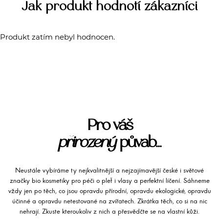
Jak produkt hodnotí zákazníci
Produkt zatím nebyl hodnocen.
Pro váš
přirozený
půvab...
Neustále vybíráme ty nejkvalitnější a nejzajímavější české i světové
značky bio kosmetiky pro péči o pleť i vlasy a perfektní líčení. Sáhneme
vždy jen po těch, co jsou opravdu přírodní, opravdu ekologické, opravdu
účinné a opravdu netestované na zvířatech. Zkrátka těch, co si na nic
nehrají. Zkuste kteroukoliv z nich a přesvědčte se na vlastní kůži.