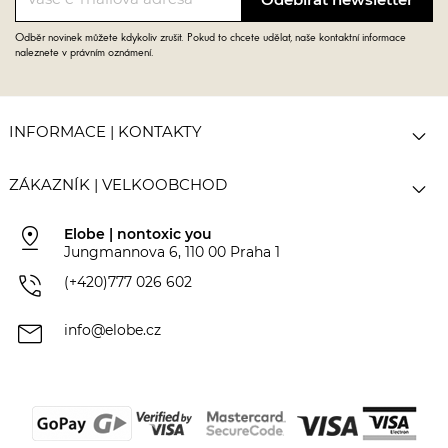
Odběr novinek můžete kdykoliv zrušit. Pokud to chcete udělat, naše kontaktní informace
naleznete v právním oznámení.

INFORMACE | KONTAKTY

ZÁKAZNÍK | VELKOOBCHOD
pin_drop
Elobe | nontoxic you
Jungmannova 6, 110 00 Praha 1
phone_in_talk
(+420)777 026 602
mail
info@elobe.cz