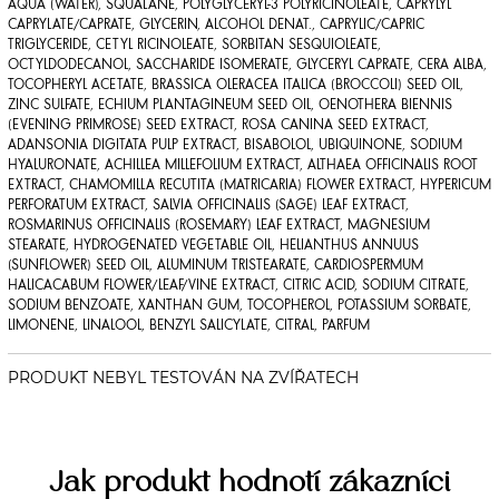
AQUA (WATER), SQUALANE, POLYGLYCERYL-3 POLYRICINOLEATE, CAPRYLYL
CAPRYLATE/CAPRATE, GLYCERIN, ALCOHOL DENAT., CAPRYLIC/CAPRIC
TRIGLYCERIDE, CETYL RICINOLEATE, SORBITAN SESQUIOLEATE,
OCTYLDODECANOL, SACCHARIDE ISOMERATE, GLYCERYL CAPRATE, CERA ALBA,
TOCOPHERYL ACETATE, BRASSICA OLERACEA ITALICA (BROCCOLI) SEED OIL,
ZINC SULFATE, ECHIUM PLANTAGINEUM SEED OIL, OENOTHERA BIENNIS
(EVENING PRIMROSE) SEED EXTRACT, ROSA CANINA SEED EXTRACT,
ADANSONIA DIGITATA PULP EXTRACT, BISABOLOL, UBIQUINONE, SODIUM
HYALURONATE, ACHILLEA MILLEFOLIUM EXTRACT, ALTHAEA OFFICINALIS ROOT
EXTRACT, CHAMOMILLA RECUTITA (MATRICARIA) FLOWER EXTRACT, HYPERICUM
PERFORATUM EXTRACT, SALVIA OFFICINALIS (SAGE) LEAF EXTRACT,
ROSMARINUS OFFICINALIS (ROSEMARY) LEAF EXTRACT, MAGNESIUM
STEARATE, HYDROGENATED VEGETABLE OIL, HELIANTHUS ANNUUS
(SUNFLOWER) SEED OIL, ALUMINUM TRISTEARATE, CARDIOSPERMUM
HALICACABUM FLOWER/LEAF/VINE EXTRACT, CITRIC ACID, SODIUM CITRATE,
SODIUM BENZOATE, XANTHAN GUM, TOCOPHEROL, POTASSIUM SORBATE,
LIMONENE, LINALOOL, BENZYL SALICYLATE, CITRAL, PARFUM
Jak produkt hodnotí zákazníci