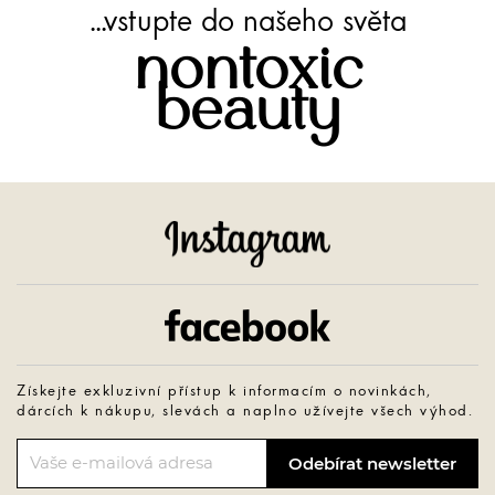
...vstupte do našeho světa
nontoxic
beauty
Instagram
Facebook
Získejte exkluzivní přístup k informacím o novinkách,
dárcích k nákupu, slevách a naplno užívejte všech výhod.