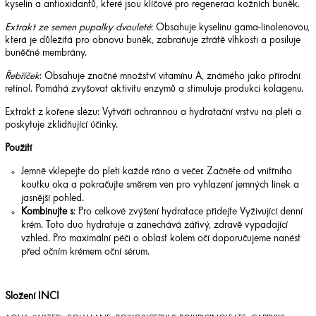
kyselin a antioxidantů, které jsou klíčové pro regeneraci kožních buněk.
Extrakt ze semen pupalky dvouleté
: Obsahuje kyselinu gama-linolenovou,
která je důležitá pro obnovu buněk, zabraňuje ztrátě vlhkosti a posiluje
buněčné membrány.
Řebříček
: Obsahuje značné množství vitamínu A, známého jako přírodní
retinol. Pomáhá zvyšovat aktivitu enzymů a stimuluje produkci kolagenu.
Extrakt z kořene slézu: Vytváří ochrannou a hydratační vrstvu na pleti a
poskytuje zklidňující účinky.
Použití
Jemně vklepejte do pleti každé ráno a večer. Začněte od vnitřního
koutku oka a pokračujte směrem ven pro vyhlazení jemných linek a
jasnější pohled.
Kombinujte s
: Pro celkové zvýšení hydratace přidejte Vyživující denní
krém. Toto duo hydratuje a zanechává zářivý, zdravě vypadající
vzhled. Pro maximální péči o oblast kolem očí doporučujeme nanést
před očním krémem oční sérum.
Složení INCI