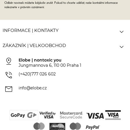
Odběr novinek můžete kdykoliv zrušit. Pokud to chcete udělat, naše kontaktní informace
naleznete v právním oznámení.

INFORMACE | KONTAKTY

ZÁKAZNÍK | VELKOOBCHOD
pin_drop
Elobe | nontoxic you
Jungmannova 6, 110 00 Praha 1
phone_in_talk
(+420)777 026 602
mail
info@elobe.cz