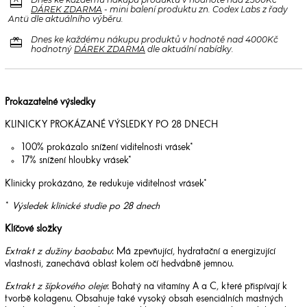
redeem
DÁREK ZDARMA
- mini balení produktu zn. Codex Labs z řady
Antü dle aktuálního výběru.
redeem
Dnes ke každému nákupu produktů v hodnotě nad 4000Kč
hodnotný
DÁREK ZDARMA
dle aktuální nabídky.
Prokazatelné výsledky
KLINICKY PROKÁZANÉ VÝSLEDKY PO 28 DNECH
100% prokázalo snížení viditelnosti vrásek*
17% snížení hloubky vrásek*
Klinicky prokázáno, že redukuje viditelnost vrásek*
*
Výsledek klinické studie po 28 dnech
Klíčové složky
Extrakt z dužiny baobabu
: Má zpevňující, hydratační a energizující
vlastnosti, zanechává oblast kolem očí hedvábně jemnou.
Extrakt z šípkového oleje
: Bohatý na vitamíny A a C, které přispívají k
tvorbě kolagenu. Obsahuje také vysoký obsah esenciálních mastných