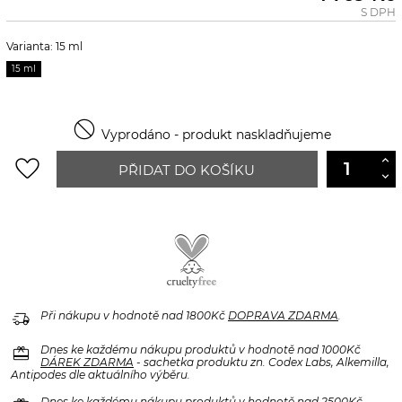
S DPH
Varianta: 15 ml
15 ml

Vyprodáno - produkt naskladňujeme
favorite_border
PŘIDAT DO KOŠÍKU
delivery_truck_speed
Při nákupu v hodnotě nad 1800Kč
DOPRAVA ZDARMA
.
redeem
Dnes ke každému nákupu produktů v hodnotě nad 1000Kč
DÁREK ZDARMA
- sachetka produktu zn. Codex Labs, Alkemilla,
Antipodes dle aktuálního výběru.
Dnes ke každému nákupu produktů v hodnotě nad 2500Kč