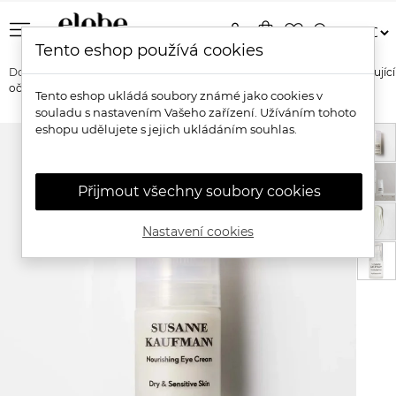
menu
person
shopping_bag
favorite_border
search
Tento eshop používá cookies
Domů
Značky
Susanne Kaufmann
Susanne Kaufmann Vyživující
oční krém
Tento eshop ukládá soubory známé jako cookies v
souladu s nastavením Vašeho zařízení. Užíváním tohoto
eshopu udělujete s jejich ukládáním souhlas.
Přijmout všechny soubory cookies
Nastavení cookies