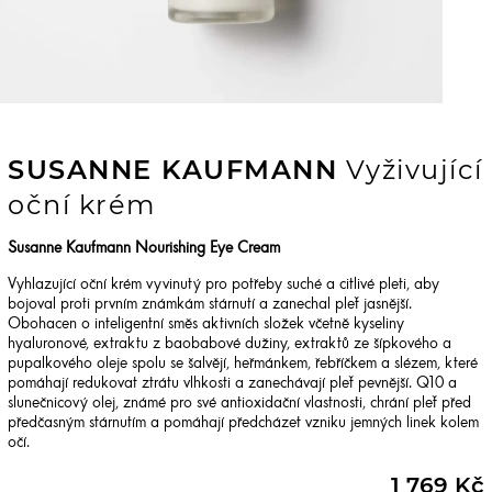
SUSANNE KAUFMANN
Vyživující
oční krém
Susanne Kaufmann Nourishing Eye Cream
Vyhlazující oční krém vyvinutý pro potřeby suché a citlivé pleti, aby
bojoval proti prvním známkám stárnutí a zanechal pleť jasnější.
Obohacen o inteligentní směs aktivních složek včetně kyseliny
hyaluronové, extraktu z baobabové dužiny, extraktů ze šípkového a
pupalkového oleje spolu se šalvějí, heřmánkem, řebříčkem a slézem, které
pomáhají redukovat ztrátu vlhkosti a zanechávají pleť pevnější. Q10 a
slunečnicový olej, známé pro své antioxidační vlastnosti, chrání pleť před
předčasným stárnutím a pomáhají předcházet vzniku jemných linek kolem
očí.
1 769 Kč