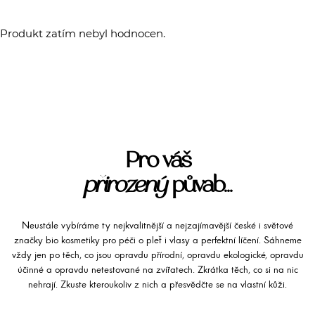
Produkt zatím nebyl hodnocen.
Pro váš
přirozený
půvab...
Neustále vybíráme ty nejkvalitnější a nejzajímavější české i světové
značky bio kosmetiky pro péči o pleť i vlasy a perfektní líčení. Sáhneme
vždy jen po těch, co jsou opravdu přírodní, opravdu ekologické, opravdu
účinné a opravdu netestované na zvířatech. Zkrátka těch, co si na nic
nehrají. Zkuste kteroukoliv z nich a přesvědčte se na vlastní kůži.