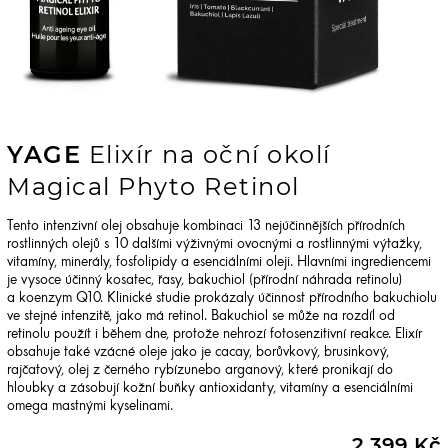
YAGE
Elixír na oční okolí
Magical Phyto Retinol
Tento intenzivní olej obsahuje kombinaci 13 nejúčinnějších přírodních
rostlinných olejů s 10 dalšími výživnými ovocnými a rostlinnými výtažky,
vitamíny, minerály, fosfolipidy a esenciálními oleji. Hlavními ingrediencemi
je vysoce účinný kosatec, řasy, bakuchiol (přírodní náhrada retinolu)
a koenzym Q10. Klinické studie prokázaly účinnost přírodního bakuchiolu
ve stejné intenzitě, jako má retinol. Bakuchiol se může na rozdíl od
retinolu použít i během dne, protože nehrozí fotosenzitivní reakce. Elixír
obsahuje také vzácné oleje jako je cacay, borůvkový, brusinkový,
rajčatový, olej z černého rybízunebo arganový, které pronikají do
hloubky a zásobují kožní buňky antioxidanty, vitamíny a esenciálními
omega mastnými kyselinami.
2 399 Kč