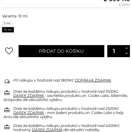
S DPH
Varianta: 10 ml
5 ml
10 ml
favorite_border
PŘIDAT DO KOŠÍKU
delivery_truck_speed
Při nákupu v hodnotě nad 1800Kč
DOPRAVA ZDARMA
.
redeem
Dnes ke každému nákupu produktů v hodnotě nad 1000Kč
DÁREK ZDARMA
- sachetka produktu zn. Codex Labs, Alkemilla,
Antipodes dle aktuálního výběru.
redeem
Dnes ke každému nákupu produktů v hodnotě nad 2500Kč
DÁREK ZDARMA
- mini balení produktu zn. Codex Labs z řady
Antü dle aktuálního výběru.
redeem
Dnes ke každému nákupu produktů v hodnotě nad 4000Kč
hodnotný
DÁREK ZDARMA
dle aktuální nabídky.