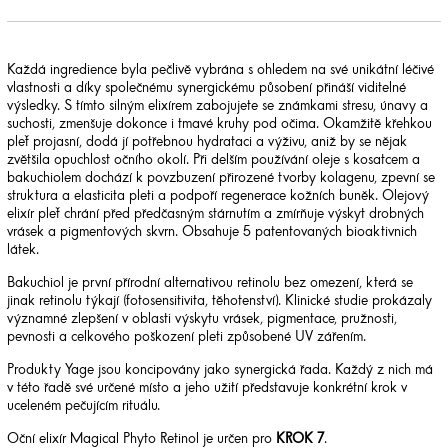
Každá ingredience byla pečlivě vybrána s ohledem na své unikátní léčivé
vlastnosti a díky společnému synergickému působení přináší viditelné
výsledky. S tímto silným elixírem zabojujete se známkami stresu, únavy a
suchosti, zmenšuje dokonce i tmavé kruhy pod očima. Okamžitě křehkou
pleť projasní, dodá jí potřebnou hydrataci a výživu, aniž by se nějak
zvětšila opuchlost očního okolí. Při delším používání oleje s kosatcem a
bakuchiolem dochází k povzbuzení přirozené tvorby kolagenu, zpevní se
struktura a elasticita pleti a podpoří regenerace kožních buněk. Olejový
elixír pleť chrání před předčasným stárnutím a zmírňuje výskyt drobných
vrásek a pigmentových skvrn. Obsahuje 5 patentovaných bioaktivnich
látek.
Bakuchiol je první přírodní alternativou retinolu bez omezení, která se
jinak retinolu týkají (fotosensitivita, těhotenství). Klinické studie prokázaly
významné zlepšení v oblasti výskytu vrásek, pigmentace, pružnosti,
pevnosti a celkového poškození pleti způsobené UV zářením.
Produkty Yage jsou koncipovány jako synergická řada. Každý z nich má
v této řadě své určené místo a jeho užití představuje konkrétní krok v
uceleném pečujícím rituálu.
Oční elixír Magical Phyto Retinol je určen pro
KROK 7
.