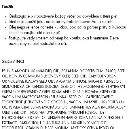
Použití
Omlazující elixír používejte každý večer po obvyklém čištění pleti.
Ideální je použít jako podklad hydratační esenci Aqua splash.
Olej nejprve lehce naneste kuličkou pod oči a potom prsty či kuličkou
jemně masírujte celé oční okolí.
Postupujte vždy směrem od vnějšího koutku oka k vnitřnímu. Dejte
pozor, aby se olej nedostal do očí.
Složení INCI
PRUNIS AMYGDALUS (MANDLE) OIL*, SOLANUM LYCOPERSICUM (RAJČE) SEED
OIL, RICINUS COMMUNIS (RICÍNOVÝ OLEJ) SEED OIL*, CARYODENDRON
ORINOCENSE (CACAY) SEED OIL*, ARGANIA SPINOSE (ARGAN) KERNEL OIL*,
SIMMONDSIA CHINENSIS (JOJOBA) SEED OIL*, HYDROGENATED ETHYLHEXYL
OLIVATE (DERIVOVÁNO Z OLIV), SQUALANE/ OLEA EUROPAEA (OLIVE) OIL,
VACCINIUM MACROCARPON (BRUSINKA) SEED OIL*, CAPRYLIC/CAPRIC
TRIGLYCERIDE (DERIVOVÁNO Z KOKOSU)*, VACCINIUM MYRTILLUS (BORŮVKA)
OIL, PERSEA GRATISSIMA (AVOKÁDO) OIL*, LIMNANTHES ALBA (MOKŘADKOVÝ
OLEJ) SEED OIL*, PHOSPHATIDYLCHOLINE (PŘÍRODNÍ FOSFOLIPIDY),
HYDROGENATED (OLIVE) OIL UNSAPONIFIABLES, ROSA CANINA (ŠÍPEK) SEED
EXTRACT*, BAKUCHIOL, HELIANTHUS ANNUUS (SLUNEČNICE) OIL*,
TOCOPHEROL (VITAMÍN E), RIBES NIGRUM (ARKTICKÝ ČERNÁ RYBÍZ) OIL,