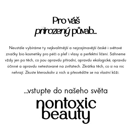
Pro váš
přirozený
půvab...
Neustále vybíráme ty nejkvalitnější a nejzajímavější české i světové
značky bio kosmetiky pro péči o pleť i vlasy a perfektní líčení. Sáhneme
vždy jen po těch, co jsou opravdu přírodní, opravdu ekologické, opravdu
účinné a opravdu netestované na zvířatech. Zkrátka těch, co si na nic
nehrají. Zkuste kteroukoliv z nich a přesvědčte se na vlastní kůži.
...vstupte do našeho světa
nontoxic
beauty