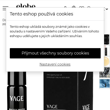
menu
person
shopping_bag
favorite_border
search
Tento eshop používá cookies
Domů
Značky
Yage Organics
Yage Elixír na oční okolí Magical
Phyto Retinol
Tento eshop ukládá soubory známé jako cookies v
souladu s nastavením Vašeho zařízení. Užíváním tohoto
eshopu udělujete s jejich ukládáním souhlas.
Přijmout všechny soubory cookies
Nastavení cookies