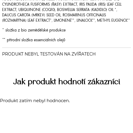
CYLINDROTHECA FUSIFORMIS (ŘASY) EXTRACT, IRIS PALIDA (IRIS) LEAF CELL
EXTRACT, UBIQUINONE (COQ10), BOSWELLIA SERRATA (KADIDLO) OIL *,
DAUCUS CAROTA (MRKEV) SEED OIL, ROSMARINUS OFFICINALIS
(ROZMARÝNA) LEAF EXTRACT*, LIMONENE**, LINALOOL**, METHYL EUGENOL**
* složka z bio zemědělské produkce
** přírodní složka essenciálních olejů
Jak produkt hodnotí zákazníci
Produkt zatím nebyl hodnocen.