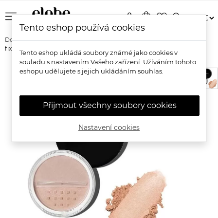
menu
person
shopping_bag
favorite_border
search
Tento eshop používá cookies
Domů
Značky
Alima Pure
Alima Pure Přírodní projasňující
fixační pudr
Tento eshop ukládá soubory známé jako cookies v
souladu s nastavením Vašeho zařízení. Užíváním tohoto
eshopu udělujete s jejich ukládáním souhlas.
Přijmout všechny soubory cookies
Nastavení cookies