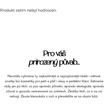
Produkt zatím nebyl hodnocen.
Pro váš
přirozený
půvab...
Neustále vybíráme ty nejkvalitnější a nejzajímavější české i světové
značky bio kosmetiky pro péči o pleť i vlasy a perfektní líčení. Sáhneme
vždy jen po těch, co jsou opravdu přírodní, opravdu ekologické, opravdu
účinné a opravdu netestované na zvířatech. Zkrátka těch, co si na nic
nehrají. Zkuste kteroukoliv z nich a přesvědčte se na vlastní kůži.