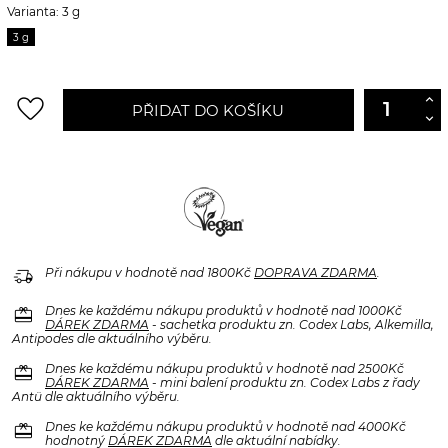
Varianta: 3 g
3 g
favorite_border
PŘIDAT DO KOŠÍKU
delivery_truck_speed
Při nákupu v hodnotě nad 1800Kč
DOPRAVA ZDARMA
.
redeem
Dnes ke každému nákupu produktů v hodnotě nad 1000Kč
DÁREK ZDARMA
- sachetka produktu zn. Codex Labs, Alkemilla,
Antipodes dle aktuálního výběru.
redeem
Dnes ke každému nákupu produktů v hodnotě nad 2500Kč
DÁREK ZDARMA
- mini balení produktu zn. Codex Labs z řady
Antü dle aktuálního výběru.
redeem
Dnes ke každému nákupu produktů v hodnotě nad 4000Kč
hodnotný
DÁREK ZDARMA
dle aktuální nabídky.