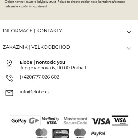
Odběr novinek můžete kdykoliv zrušit. Pokud to chcete udělat, naše kontaktní informace
naleznete v právním oznámení.

INFORMACE | KONTAKTY

ZÁKAZNÍK | VELKOOBCHOD
pin_drop
Elobe | nontoxic you
Jungmannova 6, 110 00 Praha 1
phone_in_talk
(+420)777 026 602
mail
info@elobe.cz