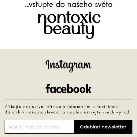
...vstupte do našeho světa
nontoxic
beauty
Instagram
Facebook
Získejte exkluzivní přístup k informacím o novinkách,
dárcích k nákupu, slevách a naplno užívejte všech výhod.