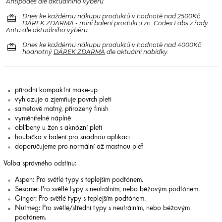
Antipodes dle aktuálního výběru.
redeem
Dnes ke každému nákupu produktů v hodnotě nad 2500Kč
DÁREK ZDARMA
- mini balení produktu zn. Codex Labs z řady
Antü dle aktuálního výběru.
redeem
Dnes ke každému nákupu produktů v hodnotě nad 4000Kč
hodnotný
DÁREK ZDARMA
dle aktuální nabídky.
přírodní kompaktní make-up
vyhlazuje a zjemňuje povrch pleti
sametově matný, přirozený finish
vyměnitelné náplně
oblíbený u žen s aknózní pletí
houbička v balení pro snadnou aplikaci
doporučujeme pro normální až mastnou pleť
Volba správného odstínu:
Aspen: Pro světlé typy s teplejším podtónem.
Sesame: Pro světlé typy s neutrálním, nebo béžovým podtónem.
Ginger: Pro světlé typy s teplejším podtónem.
Nutmeg: Pro světlé/střední typy s neutrálním, nebo béžovým
podtónem.