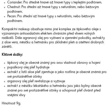
Coriander: Pro středně tmavé až tmavé typy s teplejším podtónem.
Chestnut: Pro střední až tmavé typy s neturálním, nebo béžovým
podtónem.
Pecan: Pro střední až tmavé typy s neturálním, nebo béžovým
podtónem.
Kompaktní makeup obsahuje mimo jiné komplex ze šípkového oleje s
významným antioxidačním efektem chránícím před vlivem volných
radikálů. Dále agranový olej pro vyživení a zjemnění pokožky, extrakty
z aloe vera, měsíčku a heřmánku pro zklidnění pleti a ošetření drobných
zánětů.
Klíčové složky:
šípkový olej je obecně známý pro svou vlastnost obnovy a hojení
pupalkový olej pleť hydratuje
extrakt z listů aloe pleť zjemňuje a jako rostlina je obecně známá pro
své protizánětlivé účinky
arganový olej pleť revitalizuje a vyživuje
extrakt z měsíčku lékařského a heřmánku jsou jako byliny obecně
známé pro své protizánětlivé účinky a schopnost pleť chránit před
vnějšími vlivy
Hmotnost 9g.