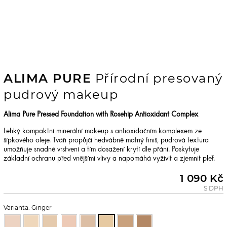
ALIMA PURE
Přírodní presovaný
pudrový makeup
Alima Pure Pressed Foundation with Rosehip Antioxidant Complex
Lehký kompaktní minerální makeup s antioxidačním komplexem ze
šípkového oleje. Tváři propůjčí hedvábně matný finiš, pudrová textura
umožňuje snadné vrstvení a tím dosažení krytí dle přání. Poskytuje
základní ochranu před vnějšími vlivy a napomáhá vyživit a zjemnit pleť.
1 090 Kč
S DPH
Varianta: Ginger