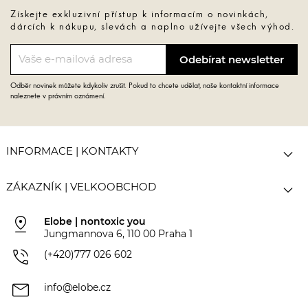
Získejte exkluzivní přístup k informacím o novinkách,
dárcích k nákupu, slevách a naplno užívejte všech výhod.
Odběr novinek můžete kdykoliv zrušit. Pokud to chcete udělat, naše kontaktní informace
naleznete v právním oznámení.

INFORMACE | KONTAKTY

ZÁKAZNÍK | VELKOOBCHOD
pin_drop
Elobe | nontoxic you
Jungmannova 6, 110 00 Praha 1
phone_in_talk
(+420)777 026 602
mail
info@elobe.cz