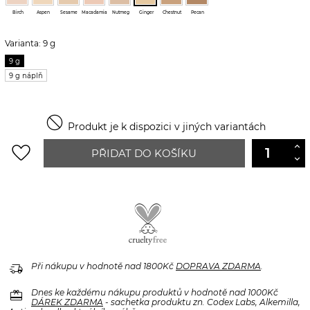
Birch
Aspen
Sesame
Macadamia
Nutmeg
Ginger
Chestnut
Pecan
Varianta: 9 g
9 g
9 g náplň

Produkt je k dispozici v jiných variantách
favorite_border
PŘIDAT DO KOŠÍKU
delivery_truck_speed
Při nákupu v hodnotě nad 1800Kč
DOPRAVA ZDARMA
.
redeem
Dnes ke každému nákupu produktů v hodnotě nad 1000Kč
DÁREK ZDARMA
- sachetka produktu zn. Codex Labs, Alkemilla,