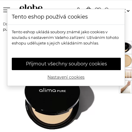
menu
person
shopping_bag
favorite_border
search
Tento eshop používá cookies
Domů
Značky
Alima Pure
Alima Pure Přírodní presovaný
pudrový makeup
Tento eshop ukládá soubory známé jako cookies v
souladu s nastavením Vašeho zařízení. Užíváním tohoto
eshopu udělujete s jejich ukládáním souhlas.
Přijmout všechny soubory cookies
Nastavení cookies