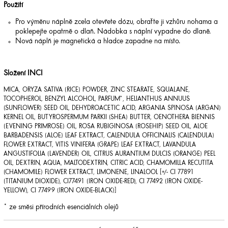
Použití
Pro výměnu náplně zcela otevřete dózu, obraťte ji vzhůru nohama a
poklepejte opatrně o dlaň. Nádobka s náplní vypadne do dlaně.
Nová náplň je magnetická a hladce zapadne na místo.
Složení INCI
MICA, ORYZA SATIVA (RICE) POWDER, ZINC STEARATE, SQUALANE,
TOCOPHEROL, BENZYL ALCOHOL, PARFUM*, HELIANTHUS ANNUUS
(SUNFLOWER) SEED OIL, DEHYDROACETIC ACID, ARGANIA SPINOSA (ARGAN)
KERNEL OIL, BUTYROSPERMUM PARKII (SHEA) BUTTER, OENOTHERA BIENNIS
(EVENING PRIMROSE) OIL, ROSA RUBIGINOSA (ROSEHIP) SEED OIL, ALOE
BARBADENSIS (ALOE) LEAF EXTRACT, CALENDULA OFFICINALIS (CALENDULA)
FLOWER EXTRACT, VITIS VINIFERA (GRAPE) LEAF EXTRACT, LAVANDULA
ANGUSTIFOLIA (LAVENDER) OIL, CITRUS AURANTIUM DULCIS (ORANGE) PEEL
OIL, DEXTRIN, AQUA, MALTODEXTRIN, CITRIC ACID, CHAMOMILLA RECUTITA
(CHAMOMILE) FLOWER EXTRACT, LIMONENE, LINALOOL [+/- CI 77891
(TITANIUM DIOXIDE), CI77491 (IRON OXIDE-RED), CI 77492 (IRON OXIDE-
YELLOW), CI 77499 (IRON OXIDE-BLACK)]
* ze směsi přírodních esenciálních olejů