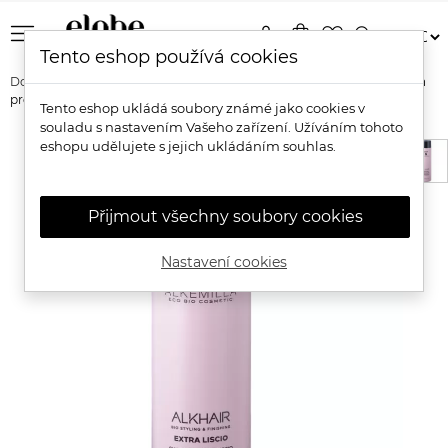
menu
person
shopping_bag
favorite_border
search
Tento eshop používá cookies
Domů
Značky
Alkemilla
Alkemilla ALKHAIR Přírodní šampon
pro hladké a lesklé vlasy s růží damašskou
Tento eshop ukládá soubory známé jako cookies v
souladu s nastavením Vašeho zařízení. Užíváním tohoto
eshopu udělujete s jejich ukládáním souhlas.
Přijmout všechny soubory cookies
Nastavení cookies