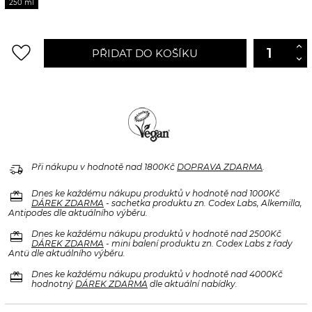
250 ml
favorite_border
PŘIDAT DO KOŠÍKU
delivery_truck_speed
Při nákupu v hodnotě nad 1800Kč
DOPRAVA ZDARMA
.
redeem
Dnes ke každému nákupu produktů v hodnotě nad 1000Kč
DÁREK ZDARMA
- sachetka produktu zn. Codex Labs, Alkemilla,
Antipodes dle aktuálního výběru.
redeem
Dnes ke každému nákupu produktů v hodnotě nad 2500Kč
DÁREK ZDARMA
- mini balení produktu zn. Codex Labs z řady
Antü dle aktuálního výběru.
redeem
Dnes ke každému nákupu produktů v hodnotě nad 4000Kč
hodnotný
DÁREK ZDARMA
dle aktuální nabídky.