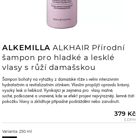
ALKEMILLA
ALKHAIR Přírodní
šampon pro hladké a lesklé
vlasy s růží damašskou
Šampon bohatý na výtažky z damašské růže s velmi intenzivním
hydratačním a revitalizačním účinkem. Vlasům propůjčí opravdu krásný,
vysoký lesk a hebkost. Vynikající je zejména pro vlasy matné,
suché, poškozené a unavené, kde se efekt projeví nejvýrazněji. Jemně čistí
pokožku hlavy a zklidňuje případné podráždění nebo zarudnutí.
379 Kč
S DPH
Varianta: 250 ml