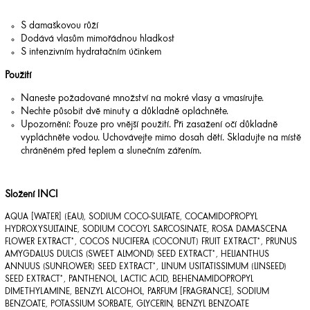
S damaškovou růží
Dodává vlasům mimořádnou hladkost
S intenzivním hydratačním účinkem
Použití
Naneste požadované množství na mokré vlasy a vmasírujte.
Nechte působit dvě minuty a důkladně opláchněte.
Upozornění: Pouze pro vnější použití. Při zasažení očí důkladně
vypláchněte vodou. Uchovávejte mimo dosah dětí. Skladujte na místě
chráněném před teplem a slunečním zářením.
Složení INCI
AQUA [WATER] (EAU), SODIUM COCO-SULFATE, COCAMIDOPROPYL
HYDROXYSULTAINE, SODIUM COCOYL SARCOSINATE, ROSA DAMASCENA
FLOWER EXTRACT*, COCOS NUCIFERA (COCONUT) FRUIT EXTRACT*, PRUNUS
AMYGDALUS DULCIS (SWEET ALMOND) SEED EXTRACT*, HELIANTHUS
ANNUUS (SUNFLOWER) SEED EXTRACT*, LINUM USITATISSIMUM (LINSEED)
SEED EXTRACT*, PANTHENOL, LACTIC ACID, BEHENAMIDOPROPYL
DIMETHYLAMINE, BENZYL ALCOHOL, PARFUM [FRAGRANCE], SODIUM
BENZOATE, POTASSIUM SORBATE, GLYCERIN, BENZYL BENZOATE