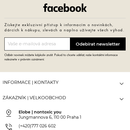
Facebook
Získejte exkluzivní přístup k informacím o novinkách,
dárcích k nákupu, slevách a naplno užívejte všech výhod.
Odběr novinek můžete kdykoliv zrušit. Pokud to chcete udělat, naše kontaktní informace
naleznete v právním oznámení.

INFORMACE | KONTAKTY

ZÁKAZNÍK | VELKOOBCHOD
pin_drop
Elobe | nontoxic you
Jungmannova 6, 110 00 Praha 1
phone_in_talk
(+420)777 026 602