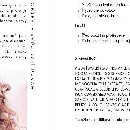
OBJEVTE SVŮJ RYZÍ PŮVAB
S příjemnou lehkou texturou
luněný kraj s
Hydratuje pokožku
y, a proto je
Poskytuje pleti ochranu
ohleduplné. Z
vlasové barvy
Použití
Před použitím protřepejte.
 odstínů jsou
Po holení naneste na pleť a 
y po eleganci
epšímu, co lze
 PPD, složku
vlasové barvy
Složení INCI
AQUA [WATER] (EAU), PROPANEDIOL
JOJOBA ESTERS, POGOSTEMON CAB
EXTRACT*, JUNIPERUS COMMUNIS 
MONOGYNA FRUIT EXTRACT*, BRA
CERA [ACACIA DECURRENS FLOW
(SUNFLOWER) SEED WAX], TOCOP
SARCOSINATE, UREA, GLYCERIN, 
BENZYL ALCOHOL, BENZOIC ACID,
HYDROXYCITRONELLAL, LIMONENE
* složka z certifikované bio ros