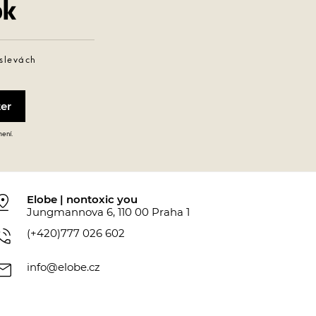
Facebook
 slevách
mení.
_drop
Elobe | nontoxic you
Jungmannova 6, 110 00 Praha 1
_in_talk
(+420)777 026 602
ail
info@elobe.cz