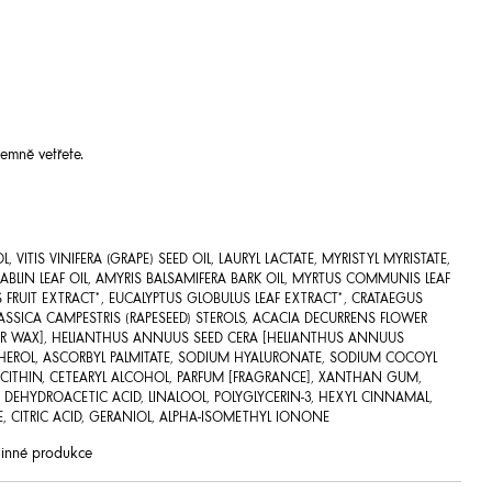
jemně vetřete.
, VITIS VINIFERA (GRAPE) SEED OIL, LAURYL LACTATE, MYRISTYL MYRISTATE,
LIN LEAF OIL, AMYRIS BALSAMIFERA BARK OIL, MYRTUS COMMUNIS LEAF
FRUIT EXTRACT*, EUCALYPTUS GLOBULUS LEAF EXTRACT*, CRATAEGUS
SSICA CAMPESTRIS (RAPESEED) STEROLS, ACACIA DECURRENS FLOWER
ER WAX], HELIANTHUS ANNUUS SEED CERA [HELIANTHUS ANNUUS
HEROL, ASCORBYL PALMITATE, SODIUM HYALURONATE, SODIUM COCOYL
LECITHIN, CETEARYL ALCOHOL, PARFUM [FRAGRANCE], XANTHAN GUM,
 DEHYDROACETIC ACID, LINALOOL, POLYGLYCERIN-3, HEXYL CINNAMAL,
, CITRIC ACID, GERANIOL, ALPHA-ISOMETHYL IONONE
tlinné produkce