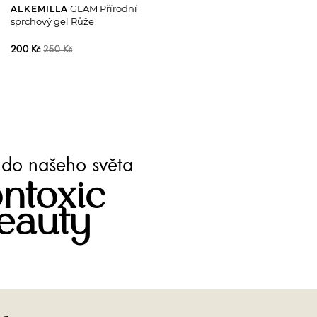
GLAM Přírodní
ALKEMILLA
sprchový gel Růže
200 Kč
250 Kč
te do našeho světa
ntoxic
eauty