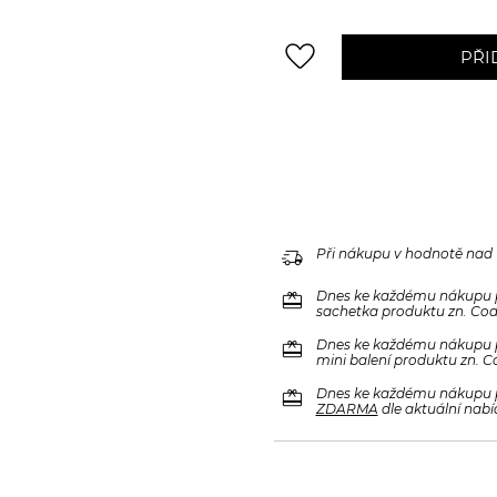
favorite_border
PŘI
delivery_truck_speed
Při nákupu v hodnotě nad
redeem
Dnes ke každému nákupu 
sachetka produktu zn. Code
redeem
Dnes ke každému nákupu 
mini balení produktu zn. C
redeem
Dnes ke každému nákupu 
ZDARMA
dle aktuální nabí