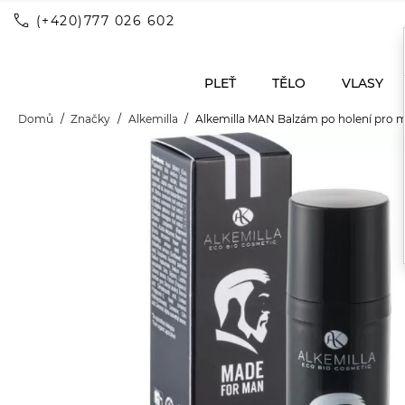
call
(+420)777 026 602
PLEŤ
TĚLO
VLASY
Domů
Značky
Alkemilla
Alkemilla MAN Balzám po holení pro 