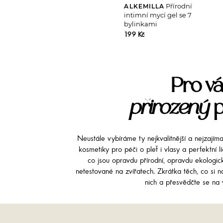
Přírodní
ALKEMILLA
intimní mycí gel se 7
bylinkami
199 Kč
Pro vá
přirozený
p
Neustále vybíráme ty nejkvalitnější a nejzajím
kosmetiky pro péči o pleť i vlasy a perfektní 
co jsou opravdu přírodní, opravdu ekologi
netestované na zvířatech. Zkrátka těch, co si na
nich a přesvědčte se na v