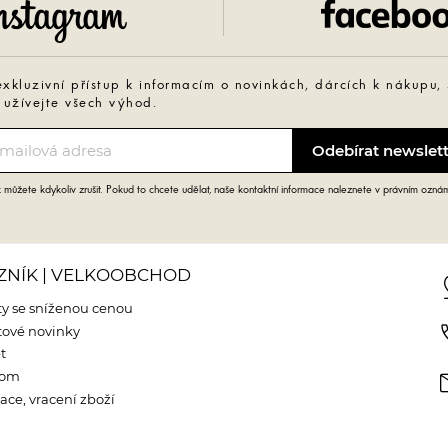
Instagram
exkluzivní přístup k informacím o novinkách, dárcích k nákupu,
 užívejte všech výhod.
můžete kdykoliv zrušit. Pokud to chcete udělat, naše kontaktní informace naleznete v právním ozná
ZNÍK | VELKOOBCHOD
pin
y se sníženou cenou
phone
ové novinky
t
m
oom
ce, vracení zboží