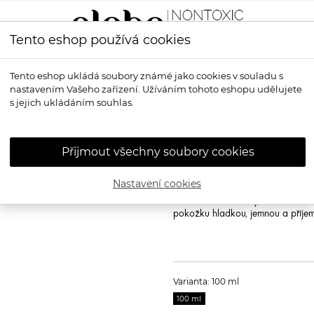
Tento eshop používá cookies
LÍČENÍ
VŮNĚ
OPALOVÁNÍ
PRO MUŽE
OS
Tento eshop ukládá soubory známé jako cookies v souladu s
nastavením Vašeho zařízení. Užíváním tohoto eshopu udělujete
muže
s jejich ukládáním souhlas.
ALKEMILLA
MA
muže
Přijmout všechny soubory cookies
Přírodní balzám po holení je velm
Emulze bohatá na rostlinné oleje 
Nastavení cookies
organickými výtažky z myrty, jalov
Vosk z květů mimózy a semen slun
pokožku hladkou, jemnou a příje
Varianta: 100 ml
100 ml