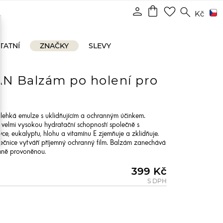
shopping_bag
person
favorite_border
search
Kč
TATNÍ
ZNAČKY
SLEVY
N Balzám po holení pro
i lehká emulze s uklidňujícím a ochranným účinkem.
s velmi vysokou hydratační schopností společně s
ce, eukalyptu, hlohu a vitamínu E zjemňuje a zklidňuje.
ečnice vytváří příjemný ochranný film. Balzám zanechává
mně provoněnou.
399 Kč
S DPH