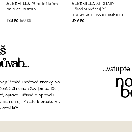
Přírodní krém
ALKHAIR
ALKEMILLA
ALKEMILLA
na ruce Jasmín
Přírodní vyživující
multivitamínová maska na
vlasy
128 Kč
399 Kč
160 Kč
š
ůvab...
...vstup
no
avější české i světové značky bio
b
líčení. Sáhneme vždy jen po těch,
cké, opravdu účinné a opravdu
 nic nehrají. Zkuste kteroukoliv z
lastní kůži.