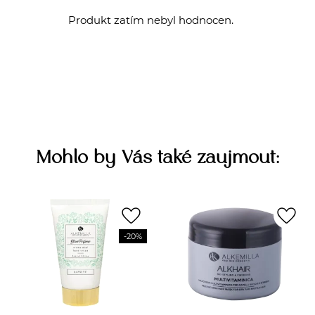
Produkt zatím nebyl hodnocen.
Mohlo by Vás také zaujmout:
favorite_border
favorite_border
-20%