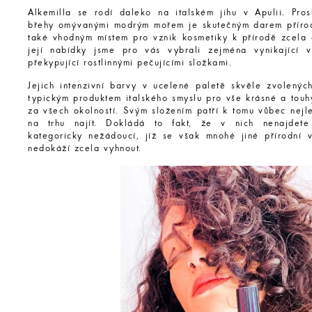
Alkemilla se rodí daleko na italském jihu v Apulii. Pros
břehy omývanými modrým mořem je skutečným darem přírod
také vhodným místem pro vznik kosmetiky k přírodě zcela 
její nabídky jsme pro vás vybrali zejména vynikající 
překypující rostlinnými pečujícími složkami.
Jejich intenzivní barvy v ucelené paletě skvěle zvolených
typickým produktem italského smyslu pro vše krásné a touh
za všech okolností. Svým složením patří k tomu vůbec nejl
na trhu najít. Dokládá to fakt, že v nich nenajdete
kategoricky nežádoucí, jíž se však mnohé jiné přírodní 
nedokáží zcela vyhnout.