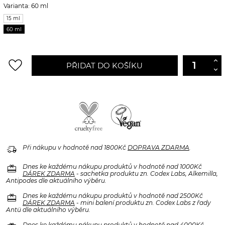
Varianta: 60 ml
15 ml
60 ml
favorite_border
PŘIDAT DO KOŠÍKU
delivery_truck_speed
Při nákupu v hodnotě nad 1800Kč
DOPRAVA ZDARMA
.
redeem
Dnes ke každému nákupu produktů v hodnotě nad 1000Kč
DÁREK ZDARMA
- sachetka produktu zn. Codex Labs, Alkemilla,
Antipodes dle aktuálního výběru.
redeem
Dnes ke každému nákupu produktů v hodnotě nad 2500Kč
DÁREK ZDARMA
- mini balení produktu zn. Codex Labs z řady
Antü dle aktuálního výběru.
Dnes ke každému nákupu produktů v hodnotě nad 4000Kč