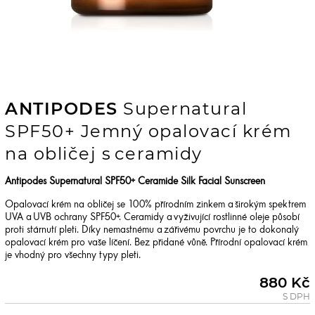
ANTIPODES
Supernatural
SPF50+ Jemný opalovací krém
na obličej s ceramidy
Antipodes Supernatural SPF50+ Ceramide Silk Facial Sunscreen
Opalovací krém na obličej se 100% přírodním zinkem a širokým spektrem
UVA a UVB ochrany SPF50+. Ceramidy a vyživující rostlinné oleje působí
proti stárnutí pleti. Díky nemastnému a zářivému povrchu je to dokonalý
opalovací krém pro vaše líčení. Bez přidané vůně. Přírodní opalovací krém
je vhodný pro všechny typy pleti.
880 Kč
S DPH