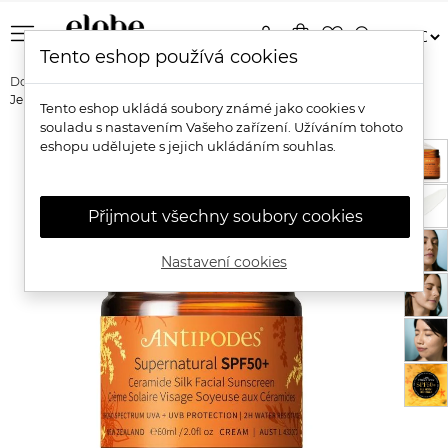
menu
person
shopping_bag
favorite_border
search
Tento eshop používá cookies
Domů
Značky
Antipodes
Antipodes Supernatural SPF50+
Jemný opalovací krém na obličej s ceramidy
Tento eshop ukládá soubory známé jako cookies v
souladu s nastavením Vašeho zařízení. Užíváním tohoto
eshopu udělujete s jejich ukládáním souhlas.
Přijmout všechny soubory cookies
Nastavení cookies