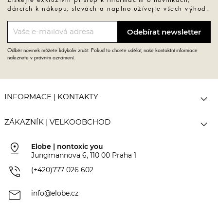
Získejte exkluzivní přístup k informacím o novinkách,
dárcích k nákupu, slevách a naplno užívejte všech výhod.
Odběr novinek můžete kdykoliv zrušit. Pokud to chcete udělat, naše kontaktní informace
naleznete v právním oznámení.

INFORMACE | KONTAKTY

ZÁKAZNÍK | VELKOOBCHOD
pin_drop
Elobe | nontoxic you
Jungmannova 6, 110 00 Praha 1
phone_in_talk
(+420)777 026 602
mail
info@elobe.cz