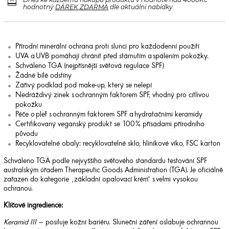
redeem
hodnotný
DÁREK ZDARMA
dle aktuální nabídky.
Přírodní minerální ochrana proti slunci pro každodenní použití
UVA a UVB pomáhají chránit před stárnutím a spálením pokožky.
Schváleno TGA (nejpřísnější světová regulace SPF)
Žádné bílé odstíny
Zářivý podklad pod make-up, který se nelepí
Nedráždivý zinek s ochranným faktorem SPF, vhodný pro citlivou
pokožku
Péče o pleť s ochranným faktorem SPF a hydratačními keramidy
Certifikovaný veganský produkt se 100 % přísadami přírodního
původu
Recyklovatelné obaly: recyklovatelné sklo, hliníkové víko, FSC karton
Schváleno TGA podle nejvyššího světového standardu testování SPF
australským úřadem Therapeutic Goods Administration (TGA). Je oficiálně
zařazen do kategorie „základní opalovací krém“ s velmi vysokou
ochranou.
Klíčové ingredience:
Keramid III
– posiluje kožní bariéru. Sluneční záření oslabuje ochrannou