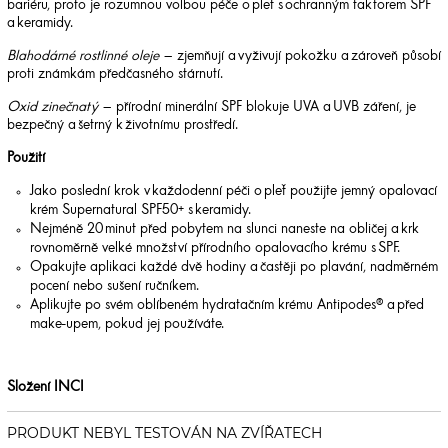
bariéru, proto je rozumnou volbou péče o pleť s ochranným faktorem SPF
a keramidy.
Blahodárné rostlinné oleje
– zjemňují a vyživují pokožku a zároveň působí
proti známkám předčasného stárnutí.
Oxid zinečnatý
– přírodní minerální SPF blokuje UVA a UVB záření, je
bezpečný a šetrný k životnímu prostředí.
Použití
Jako poslední krok v každodenní péči o pleť použijte jemný opalovací
krém Supernatural SPF50+ s keramidy.
Nejméně 20 minut před pobytem na slunci naneste na obličej a krk
rovnoměrně velké množství přírodního opalovacího krému s SPF.
Opakujte aplikaci každé dvě hodiny a častěji po plavání, nadměrném
pocení nebo sušení ručníkem.
Aplikujte po svém oblíbeném hydratačním krému Antipodes® a před
make-upem, pokud jej používáte.
Složení INCI