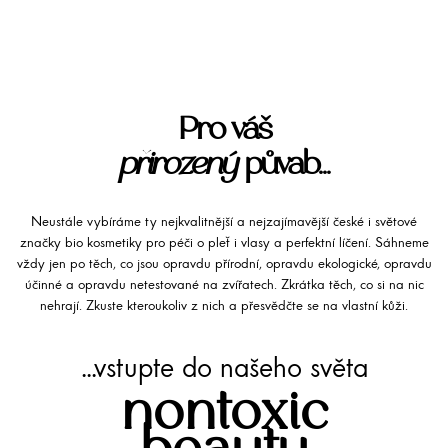
Pro váš
přirozený
půvab...
Neustále vybíráme ty nejkvalitnější a nejzajímavější české i světové
značky bio kosmetiky pro péči o pleť i vlasy a perfektní líčení. Sáhneme
vždy jen po těch, co jsou opravdu přírodní, opravdu ekologické, opravdu
účinné a opravdu netestované na zvířatech. Zkrátka těch, co si na nic
nehrají. Zkuste kteroukoliv z nich a přesvědčte se na vlastní kůži.
...vstupte do našeho světa
nontoxic