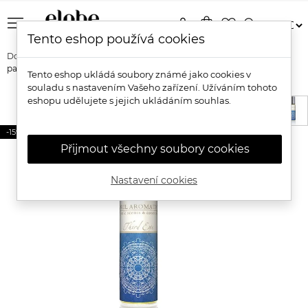
menu
person
shopping_bag
favorite_border
search
Tento eshop používá cookies
Domů
Značky
April Aromatics
April Aromatics Esenciální
parfémový čakra olej Third Eye
Tento eshop ukládá soubory známé jako cookies v
souladu s nastavením Vašeho zařízení. Užíváním tohoto
eshopu udělujete s jejich ukládáním souhlas.
-15%
Přijmout všechny soubory cookies
Nastavení cookies