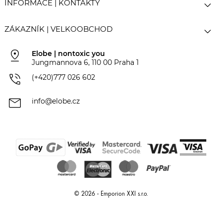

INFORMACE | KONTAKTY

ZÁKAZNÍK | VELKOOBCHOD
pin_drop
Elobe | nontoxic you
Jungmannova 6, 110 00 Praha 1
phone_in_talk
(+420)777 026 602
mail
info@elobe.cz
© 2026 - Emporion XXI s.r.o.