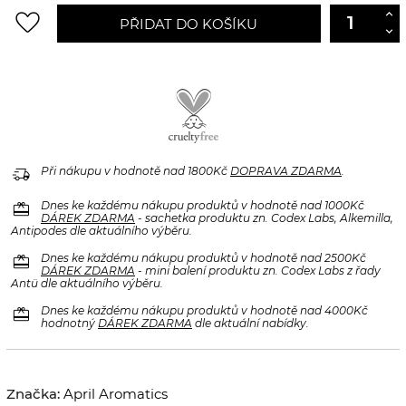
favorite_border
PŘIDAT DO KOŠÍKU
delivery_truck_speed
Při nákupu v hodnotě nad 1800Kč
DOPRAVA ZDARMA
.
redeem
Dnes ke každému nákupu produktů v hodnotě nad 1000Kč
DÁREK ZDARMA
- sachetka produktu zn. Codex Labs, Alkemilla,
Antipodes dle aktuálního výběru.
redeem
Dnes ke každému nákupu produktů v hodnotě nad 2500Kč
DÁREK ZDARMA
- mini balení produktu zn. Codex Labs z řady
Antü dle aktuálního výběru.
redeem
Dnes ke každému nákupu produktů v hodnotě nad 4000Kč
hodnotný
DÁREK ZDARMA
dle aktuální nabídky.
Značka:
April Aromatics