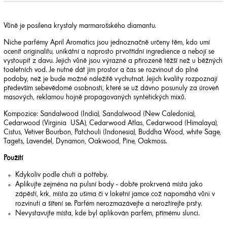
Vůně je posílena krystaly marmarošského diamantu.
Niche parfémy April Aromatics jsou jednoznačně určeny těm, kdo umí
ocenit originalitu, unikátní a naprosto prvotřídní ingredience a nebojí se
vystoupit z davu. Jejich vůně jsou výrazné a přirozeně těžší než u běžných
toaletních vod. Je nutné dát jim prostor a čas se rozvinout do plné
podoby, než je bude možné náležitě vychutnat. Jejich kvality rozpoznají
především sebevědomé osobnosti, které se už dávno posunuly za úroveň
masových, reklamou hojně propagovaných syntetických mixů.
Kompozice: Sandalwood (India), Sandalwood (New Caledonia),
Cedarwood (Virginia USA), Cedarwood Atlas, Cedarwood (Himalaya),
Cistus, Vetiver Bourbon, Patchouli (Indonesia), Buddha Wood, white Sage,
Tagets, Lavendel, Dynamon, Oakwood, Pine, Oakmoss.
Použití
Kdykoliv podle chuti a potřeby.
Aplikujte zejména na pulsní body - dobře prokrvená místa jako
zápěstí, krk, místa za ušima či v loketní jamce což napomáhá vůni v
rozvinutí a šíření se. Parfém nerozmazávejte a neroztírejte prsty.
Nevystavujte místa, kde byl aplikován parfém, přímému slunci.