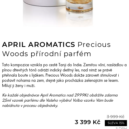
APRIL AROMATICS
Precious
Woods přírodní parfém
Tato kompozice vznikla po cestě Tanji do Indie. Zemitou vůní, nasládlou a
plnou dřevitých tónů odráží indický deštný les, nad nímž se právě
přehnala bouře s lijákem. Precious Woods dokže zároveň stimulovat i
postavit nohama na zem, stejně jako procházka zelenajícím se lesem.
Milují ji ženy i muži.
Ke každé objednávce April Aromatics nad 2999Kč obdržíte zdarma
2,5ml vzorek parfému dle Vašeho výběru! Volba vzorku Vám bude
nabídnuta v procesu objednávky.
3 999 Kč
3 399 Kč
SLEVA 15%
S DPH