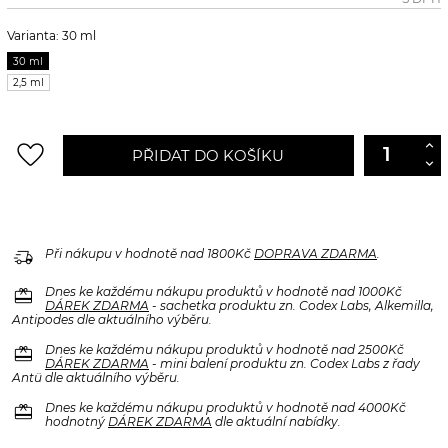
Varianta: 30 ml
30 ml
2,5 ml
favorite_border
PŘIDAT DO KOŠÍKU
delivery_truck_speed
Při nákupu v hodnotě nad 1800Kč
DOPRAVA ZDARMA
.
redeem
Dnes ke každému nákupu produktů v hodnotě nad 1000Kč
DÁREK ZDARMA
- sachetka produktu zn. Codex Labs, Alkemilla,
Antipodes dle aktuálního výběru.
redeem
Dnes ke každému nákupu produktů v hodnotě nad 2500Kč
DÁREK ZDARMA
- mini balení produktu zn. Codex Labs z řady
Antü dle aktuálního výběru.
redeem
Dnes ke každému nákupu produktů v hodnotě nad 4000Kč
hodnotný
DÁREK ZDARMA
dle aktuální nabídky.