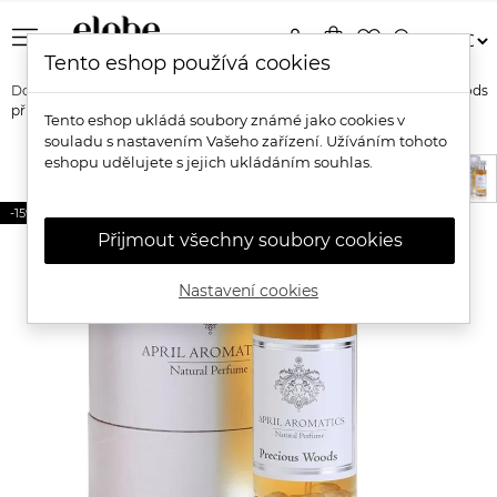
menu
person
shopping_bag
favorite_border
search
Tento eshop používá cookies
Domů
Značky
April Aromatics
April Aromatics Precious Woods
přírodní parfém
Tento eshop ukládá soubory známé jako cookies v
souladu s nastavením Vašeho zařízení. Užíváním tohoto
eshopu udělujete s jejich ukládáním souhlas.
-15%
Přijmout všechny soubory cookies
Nastavení cookies