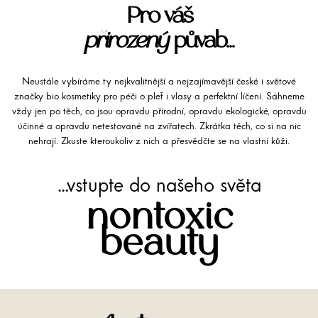
Pro váš
přirozený
půvab...
Neustále vybíráme ty nejkvalitnější a nejzajímavější české i světové
značky bio kosmetiky pro péči o pleť i vlasy a perfektní líčení. Sáhneme
vždy jen po těch, co jsou opravdu přírodní, opravdu ekologické, opravdu
účinné a opravdu netestované na zvířatech. Zkrátka těch, co si na nic
nehrají. Zkuste kteroukoliv z nich a přesvědčte se na vlastní kůži.
...vstupte do našeho světa
nontoxic
beauty