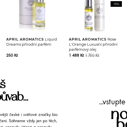
-15%
Liquid
Rose
APRIL AROMATICS
APRIL AROMATICS
Dreams přírodní parfém
L'Orange Luxusní přírodní
parfémový olej
250 Kč
1 488 Kč
1 750 Kč
š
ůvab...
...vstup
no
avější české i světové značky bio
b
líčení. Sáhneme vždy jen po těch,