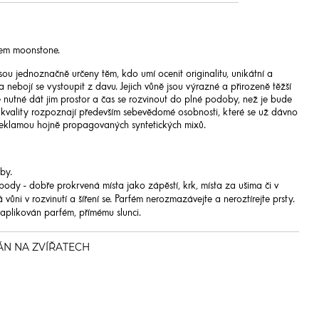
em moonstone.
ou jednoznačně určeny těm, kdo umí ocenit originalitu, unikátní a
a nebojí se vystoupit z davu. Jejich vůně jsou výrazné a přirozeně těžší
e nutné dát jim prostor a čas se rozvinout do plné podoby, než je bude
h kvality rozpoznají především sebevědomé osobnosti, které se už dávno
eklamou hojně propagovaných syntetických mixů.
by.
body - dobře prokrvená místa jako zápěstí, krk, místa za ušima či v
ůni v rozvinutí a šíření se. Parfém nerozmazávejte a neroztírejte prsty.
 aplikován parfém, přímému slunci.