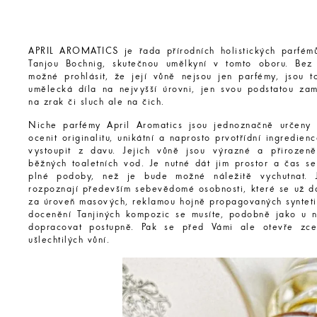
APRIL AROMATICS je řada přírodních holistických parfém
Tanjou Bochnig, skutečnou umělkyní v tomto oboru. Bez
možné prohlásit, že její vůně nejsou jen parfémy, jsou t
umělecká díla na nejvyšší úrovni, jen svou podstatou zam
na zrak či sluch ale na čich.
Niche parfémy April Aromatics jsou jednoznačně určeny
ocenit originalitu, unikátní a naprosto prvotřídní ingredien
vystoupit z davu. Jejich vůně jsou výrazné a přirozen
běžných toaletních vod. Je nutné dát jim prostor a čas se
plné podoby, než je bude možné náležitě vychutnat. J
rozpoznají především sebevědomé osobnosti, které se už d
za úroveň masových, reklamou hojně propagovaných synteti
docenění Tanjiných kompozic se musíte, podobně jako u ne
dopracovat postupně. Pak se před Vámi ale otevře zce
ušlechtilých vůní.