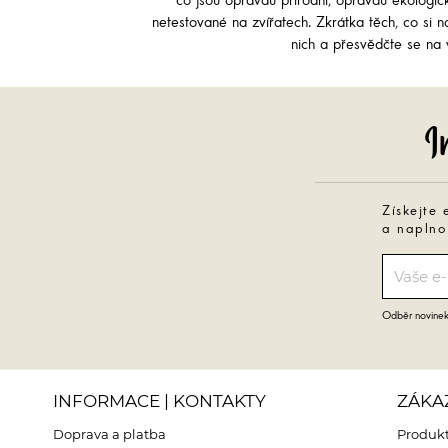
co jsou opravdu přírodní, opravdu ekologi
netestované na zvířatech. Zkrátka těch, co si na
nich a přesvědčte se na v
Získejte 
a naplno
Odběr novinek 
INFORMACE | KONTAKTY
ZÁKA
Doprava a platba
Produkt