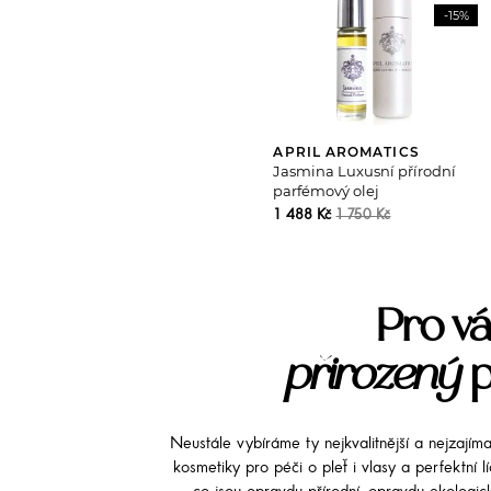
-15%
APRIL AROMATICS
Jasmina Luxusní přírodní
parfémový olej
1 488 Kč
1 750 Kč
Pro vá
přirozený
p
Neustále vybíráme ty nejkvalitnější a nejzajím
kosmetiky pro péči o pleť i vlasy a perfektní 