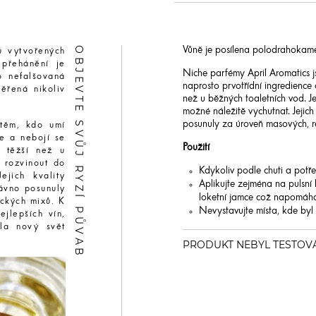
OBJEVTE SVŮJ RYZÍ PŮVAB
Vůně je posílena polodrahokam
ů vytvořených
 přehánění je
Niche parfémy April Aromatics js
o nefalšovaná
naprosto prvotřídní ingredience 
ěřená nikoliv
než u běžných toaletních vod. J
možné náležitě vychutnat. Jejic
posunuly za úroveň masových, r
 těm, kdo umí
ce a nebojí se
Použití
ě těžší než u
 rozvinout do
Kdykoliv podle chuti a potře
ejich kvality
Aplikujte zejména na pulsní 
ávno posunuly
loketní jamce což napomáhá v
ckých mixů. K
Nevystavujte místa, kde byl
jlepších vín,
la nový svět