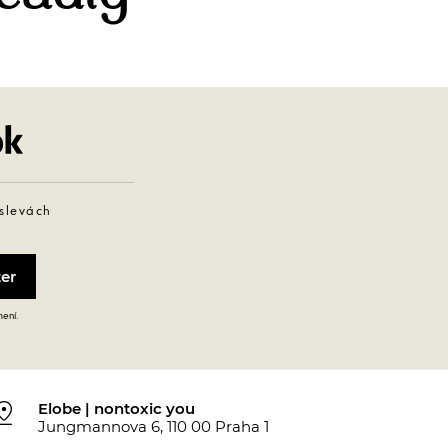
Facebook
 slevách
mení.
_drop
Elobe | nontoxic you
Jungmannova 6, 110 00 Praha 1