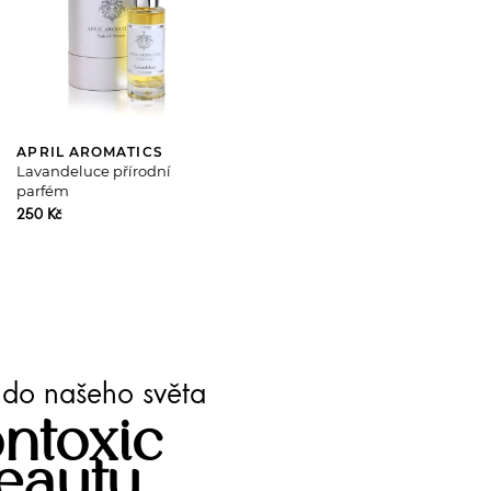
APRIL AROMATICS
Lavandeluce přírodní
parfém
250 Kč
te do našeho světa
ntoxic
eauty