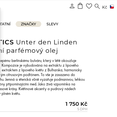
shopping_bag
person
favorite_border
search
Kč
TATNÍ
ZNAČKY
SLEVY
TICS
Unter den Linden
ní parfémový olej
lepému berlínskému bulváru, který v létě okouzluje
ip. Kompozice je vybudována na extraktu z lipového
2 extraktem z lipového květu z Bulharska, harmonicky
ným citrusovým podtónem. To vše je zasazeno do
ihu. Jemná a éterická vůně vyzařuje podmanivou, lehkou
tóny připomínajícími med. Jako živá vzpomínka na
časové krásy. Květinové akcenty a pudrový nádech
v plném květu.
1 750 Kč
S DPH