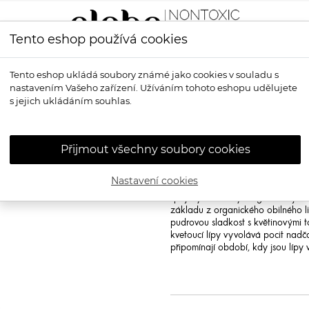
Tento eshop používá cookies
LÍČENÍ
VŮNĚ
OPALOVÁNÍ
PRO MUŽE
OS
Tento eshop ukládá soubory známé jako cookies v souladu s
nastavením Vašeho zařízení. Užíváním tohoto eshopu udělujete
n Luxusní přírodní parfémový olej
s jejich ukládáním souhlas.
APRIL AROMA
Luxusní přírod
Přijmout všechny soubory cookies
"Unter den Linden" je poctou velko
návštěvníky neodolatelnou vůní l
Nastavení cookies
květu z Francie v kombinaci s CO
spojenými s květy magnólie a jem
základu z organického obilného l
pudrovou sladkost s květinovými 
kvetoucí lípy vyvolává pocit nad
připomínají období, kdy jsou lípy 