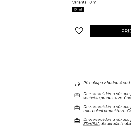
Varianta: 10 ml
10 ml
favorite_border
PŘI
delivery_truck_speed
Při nákupu v hodnotě nad
redeem
Dnes ke každému nákupu 
sachetka produktu zn. Code
redeem
Dnes ke každému nákupu 
mini balení produktu zn. C
redeem
Dnes ke každému nákupu 
ZDARMA
dle aktuální nabí