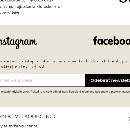
cké, opravdu účinné a opravdu
 nic nehrají. Zkuste kteroukoliv z
lastní kůži.
Instagram
exkluzivní přístup k informacím o novinkách, dárcích k nákupu,
 užívejte všech výhod.
můžete kdykoliv zrušit. Pokud to chcete udělat, naše kontaktní informace naleznete v právním ozná
ZNÍK | VELKOOBCHOD
pin
y se sníženou cenou