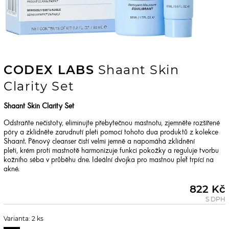
CODEX LABS
Shaant Skin
Clarity Set
Shaant Skin Clarity Set
Odstraňte nečistoty, eliminujte přebytečnou mastnotu, zjemněte rozšířené
póry a zklidněte zarudnutí pleti pomocí tohoto dua produktů z kolekce
Shaant. Pěnový cleanser čistí velmi jemně a napomáhá zklidnění
pleti, krém proti mastnotě harmonizuje funkci pokožky a reguluje tvorbu
kožního séba v průběhu dne. Ideální dvojka pro mastnou pleť trpící na
akné.
822 Kč
S DPH
Varianta: 2 ks