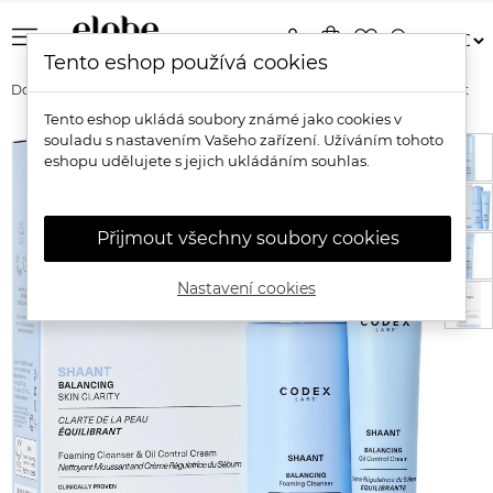
menu
person
shopping_bag
favorite_border
search
Tento eshop používá cookies
Domů
Značky
Codex Labs
Codex Labs Shaant Skin Clarity Set
Tento eshop ukládá soubory známé jako cookies v
souladu s nastavením Vašeho zařízení. Užíváním tohoto
eshopu udělujete s jejich ukládáním souhlas.
Přijmout všechny soubory cookies
Nastavení cookies