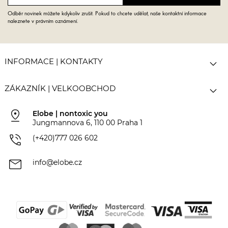
Odběr novinek můžete kdykoliv zrušit. Pokud to chcete udělat, naše kontaktní informace
naleznete v právním oznámení.

INFORMACE | KONTAKTY

ZÁKAZNÍK | VELKOOBCHOD
pin_drop
Elobe | nontoxic you
Jungmannova 6, 110 00 Praha 1
phone_in_talk
(+420)777 026 602
mail
info@elobe.cz