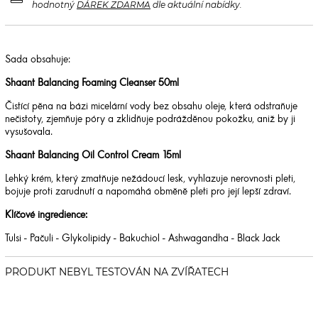
hodnotný
DÁREK ZDARMA
dle aktuální nabídky.
Sada obsahuje:
Shaant Balancing Foaming Cleanser 50ml
Čistící pěna na bázi micelární vody bez obsahu oleje, která odstraňuje
nečistoty, zjemňuje póry a zklidňuje podrážděnou pokožku, aniž by ji
vysušovala.
Shaant Balancing Oil Control Cream 15ml
Lehký krém, který zmatňuje nežádoucí lesk, vyhlazuje nerovnosti pleti,
bojuje proti zarudnutí a napomáhá obměně pleti pro její lepší zdraví.
Klíčové ingredience:
Tulsi - Pačuli - Glykolipidy - Bakuchiol - Ashwagandha - Black Jack