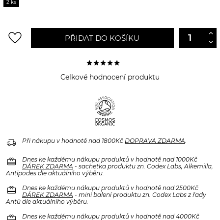
2 ks
favorite_border
PŘIDAT DO KOŠÍKU
Celkové hodnocení produktu
delivery_truck_speed
Při nákupu v hodnotě nad 1800Kč
DOPRAVA ZDARMA
.
redeem
Dnes ke každému nákupu produktů v hodnotě nad 1000Kč
DÁREK ZDARMA
- sachetka produktu zn. Codex Labs, Alkemilla,
Antipodes dle aktuálního výběru.
redeem
Dnes ke každému nákupu produktů v hodnotě nad 2500Kč
DÁREK ZDARMA
- mini balení produktu zn. Codex Labs z řady
Antü dle aktuálního výběru.
redeem
Dnes ke každému nákupu produktů v hodnotě nad 4000Kč