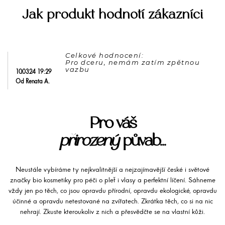
Jak produkt hodnotí zákazníci
Celkové hodnocení: 

Pro dceru, nemám zatím zpětnou 
10.03.24 19:29
Od Renata A.
Pro váš
přirozený
půvab...
Neustále vybíráme ty nejkvalitnější a nejzajímavější české i světové
značky bio kosmetiky pro péči o pleť i vlasy a perfektní líčení. Sáhneme
vždy jen po těch, co jsou opravdu přírodní, opravdu ekologické, opravdu
účinné a opravdu netestované na zvířatech. Zkrátka těch, co si na nic
nehrají. Zkuste kteroukoliv z nich a přesvědčte se na vlastní kůži.