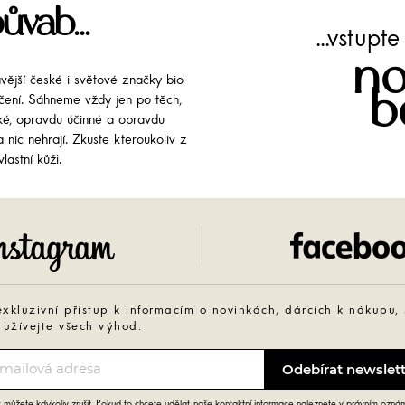
ůvab...
...vstup
no
avější české i světové značky bio
b
líčení. Sáhneme vždy jen po těch,
cké, opravdu účinné a opravdu
 nic nehrají. Zkuste kteroukoliv z
lastní kůži.
Instagram
exkluzivní přístup k informacím o novinkách, dárcích k nákupu,
 užívejte všech výhod.
můžete kdykoliv zrušit. Pokud to chcete udělat, naše kontaktní informace naleznete v právním ozná