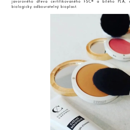
javorového dřeva certifikovaného FSC® a bílého PLA,
biologicky odbouratelný bioplast.