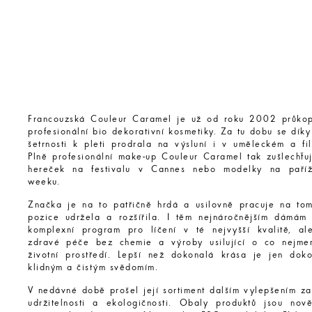
Francouzská Couleur Caramel je už od roku 2002 průko
profesionální bio dekorativní kosmetiky. Za tu dobu se díky
šetrnosti k pleti prodrala na výsluní i v uměleckém a fi
Plně profesionální make-up Couleur Caramel tak zušlechťuj
hereček na festivalu v Cannes nebo modelky na paříž
weeku.
Značka je na to patřičně hrdá a usilovně pracuje na to
pozice udržela a rozšířila. I těm nejnáročnějším dámám 
komplexní program pro líčení v té nejvyšší kvalitě, ale
zdravé péče bez chemie a výroby usilující o co nejme
životní prostředí. Lepší než dokonalá krása je jen dok
klidným a čistým svědomím.
V nedávné době prošel její sortiment dalším vylepšením za
udržitelnosti a ekologičnosti. Obaly produktů jsou no