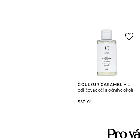
favorite_border
Bio
COULEUR CARAMEL
odličovač očí a očního okolí
550 Kč
Pro vá