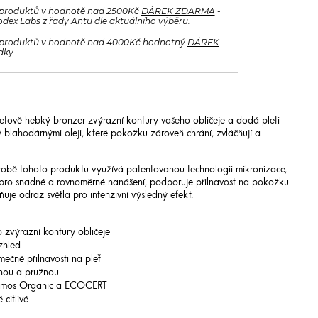
produktů v hodnotě nad 2500Kč
DÁREK ZDARMA
-
odex Labs z řady Antü dle aktuálního výběru.
produktů v hodnotě nad 4000Kč hodnotný
DÁREK
dky.
metově hebký bronzer zvýrazní kontury vašeho obličeje a dodá pleti
ý blahodárnými oleji, které pokožku zároveň chrání, zvláčňují a
obě tohoto produktu využívá patentovanou technologii mikronizace,
u pro snadné a rovnoměrné nanášení, podporuje přilnavost na pokožku
e odraz světla pro intenzivní výsledný efekt.
 zvýrazní kontury obličeje
zhled
ečné přilnavosti na pleť
nou a pružnou
Cosmos Organic a ECOCERT
 citlivé