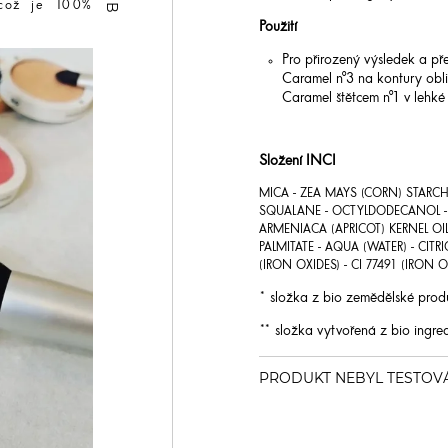
 což je 100%
Použití
Pro přirozený výsledek a p
Caramel n°3 na kontury oblič
Caramel štětcem n°1 v lehké 
Složení INCI
MICA - ZEA MAYS (CORN) STARCH*
SQUALANE - OCTYLDODECANOL - G
ARMENIACA (APRICOT) KERNEL OI
PALMITATE - AQUA (WATER) - CITRI
(IRON OXIDES) - CI 77491 (IRON O
* složka z bio zemědělské prod
** složka vytvořená z bio ingred