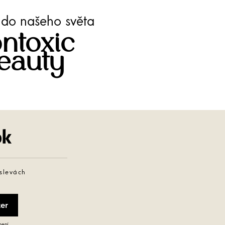
te do našeho světa
ntoxic
eauty
Facebook
 slevách
mení.