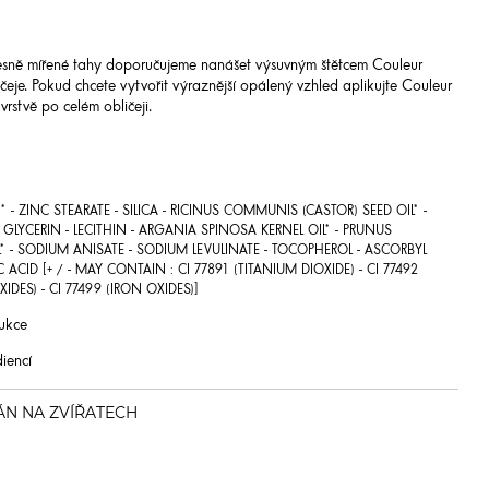
řesně mířené tahy doporučujeme nanášet výsuvným štětcem Couleur
eje. Pokud chcete vytvořit výraznější opálený vzhled aplikujte Couleur
vrstvě po celém obličeji.
 - ZINC STEARATE - SILICA - RICINUS COMMUNIS (CASTOR) SEED OIL* -
LYCERIN - LECITHIN - ARGANIA SPINOSA KERNEL OIL* - PRUNUS
L* - SODIUM ANISATE - SODIUM LEVULINATE - TOCOPHEROL - ASCORBYL
C ACID [+ / - MAY CONTAIN : CI 77891 (TITANIUM DIOXIDE) - CI 77492
XIDES) - CI 77499 (IRON OXIDES)]
ukce
iencí