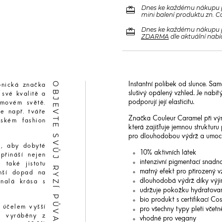
redeem
Dnes ke každému nákupu 
mini balení produktu zn. C
redeem
Dnes ke každému nákupu 
ZDARMA
dle aktuální nabí
OBJEVTE SVŮJ RYZÍ PŮVAB
Instantní polibek od slunce. Sa
pnická značka
slušivý opálený vzhled. Je nabit
 své kvalitě a
podporují její elasticitu.
lmovém světě.
e např. tváře
Značka Couleur Caramel při výr
ském fashion
která zajišťuje jemnou struktur
pro dlouhodobou výdrž a umocňuj
m, aby dobyté
10% aktivních látek
přináší nejen
intenzivní pigmentací snadno
 také jistotu
matný efekt pro přirozený v
nší dopad na
dlouhodobá výdrž díky výjim
onalá krása s
udržuje pokožku hydratova
bio produkt s certifikací 
 účelem vyšší
pro všechny typy pleti včetně
vě vyráběny z
vhodné pro vegany