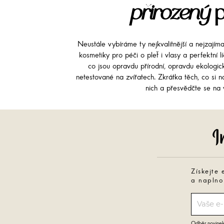
přirozený
p
Neustále vybíráme ty nejkvalitnější a nejzajím
kosmetiky pro péči o pleť i vlasy a perfektní 
co jsou opravdu přírodní, opravdu ekologi
netestované na zvířatech. Zkrátka těch, co si na
nich a přesvědčte se na v
Získejte 
a naplno
Odběr novinek 