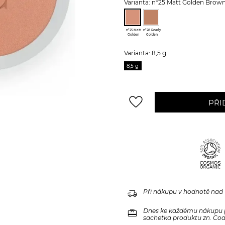
Varianta: n°25 Matt Golden Brow
n°25 Matt
n°28 Pearly
Golden
Golden
Brown
Varianta: 8,5 g
8,5 g
favorite_border
PŘI
delivery_truck_speed
Při nákupu v hodnotě nad
redeem
Dnes ke každému nákupu 
sachetka produktu zn. Code