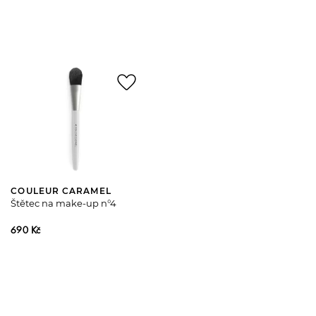
favorite_border
COULEUR CARAMEL
Štětec na make-up n°4
690 Kč