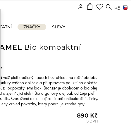
shopping_bag
person
favorite_border
search
Kč
TATNÍ
ZNAČKY
SLEVY
RAMEL
Bio kompaktní
r
 vaší pleti opálený nádech bez ohledu na roční období.
ontury vašeho obličeje a při správném použití ho dokáže
kouzlí odpočatý letní look. Bronzer je obohacen o bio olej
í a zjemňující efekt. Bio arganový olej pak udržuje pleť
ticitu. Obsažené oleje mají současně antioxidační účinky.
ený vzhled pokožky, který podrhuje ženské rysy.
890 Kč
S DPH