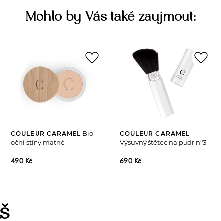
Mohlo by Vás také zaujmout:
favorite_border
favorite_border
Bio
COULEUR CARAMEL
COULEUR CARAMEL
oční stíny matné
Výsuvný štětec na pudr n°3
490 Kč
690 Kč
š