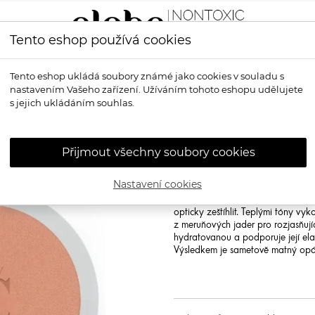
Tento eshop používá cookies
LÍČENÍ
VŮNĚ
OPALOVÁNÍ
PRO MUŽE
OS
Tento eshop ukládá soubory známé jako cookies v souladu s
nastavením Vašeho zařízení. Užíváním tohoto eshopu udělujete
í bronzer
s jejich ukládáním souhlas.
COULEUR CA
bronzer
Přijmout všechny soubory cookies
Couleur Caramel Compact Bronze
Nastavení cookies
Couleur Caramel Bio bronzer dodá
Kromě zdravé barvičky zvýrazní k
opticky zeštíhlit. Teplými tóny vy
z meruňových jader pro rozjasňujíc
hydratovanou a podporuje její elas
Výsledkem je sametově matný opál