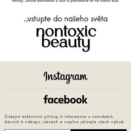
nehrají. Zkuste kteroukoliv z nich a přesvědčte se na vlastní kůži.
...vstupte do našeho světa
nontoxic
beauty
Instagram
Facebook
Získejte exkluzivní přístup k informacím o novinkách,
dárcích k nákupu, slevách a naplno užívejte všech výhod.