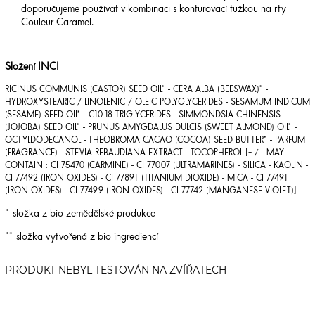
doporučujeme používat v kombinaci s konturovací tužkou na rty
Couleur Caramel.
Složení INCI
RICINUS COMMUNIS (CASTOR) SEED OIL* - CERA ALBA (BEESWAX)* -
HYDROXYSTEARIC / LINOLENIC / OLEIC POLYGLYCERIDES - SESAMUM INDICUM
(SESAME) SEED OIL* - C10-18 TRIGLYCERIDES - SIMMONDSIA CHINENSIS
(JOJOBA) SEED OIL* - PRUNUS AMYGDALUS DULCIS (SWEET ALMOND) OIL* -
OCTYLDODECANOL - THEOBROMA CACAO (COCOA) SEED BUTTER* - PARFUM
(FRAGRANCE) - STEVIA REBAUDIANA EXTRACT - TOCOPHEROL [+ / - MAY
CONTAIN : CI 75470 (CARMINE) - CI 77007 (ULTRAMARINES) - SILICA - KAOLIN -
CI 77492 (IRON OXIDES) - CI 77891 (TITANIUM DIOXIDE) - MICA - CI 77491
(IRON OXIDES) - CI 77499 (IRON OXIDES) - CI 77742 (MANGANESE VIOLET)]
* složka z bio zemědělské produkce
** složka vytvořená z bio ingrediencí