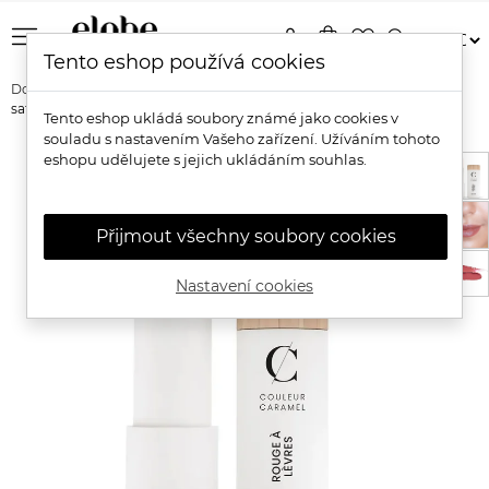
menu
person
shopping_bag
favorite_border
search
Tento eshop používá cookies
Domů
Značky
Couleur Caramel
Couleur Caramel Bio rtěnka
saténová
Tento eshop ukládá soubory známé jako cookies v
souladu s nastavením Vašeho zařízení. Užíváním tohoto
eshopu udělujete s jejich ukládáním souhlas.
Přijmout všechny soubory cookies
Nastavení cookies