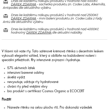
redeem
Dnes ke každému nákupu produktů v hodnotě nad 1000Kč
DÁREK ZDARMA
- sachetka produktu zn. Codex Labs, Alkemilla,
Antipodes dle aktuálního výběru.
redeem
Dnes ke každému nákupu produktů v hodnotě nad 2500Kč
DÁREK ZDARMA
- mini balení produktu zn. Codex Labs z řady
Antü dle aktuálního výběru.
redeem
Dnes ke každému nákupu produktů v hodnotě nad 4000Kč
hodnotný
DÁREK ZDARMA
dle aktuální nabídky.
V hlavní roli vaše rty. Tato saténově krémová rtěnka s decentním leskem
vykouzlí elegantní vzhled, který si oblíbíte na každodenní nošení i
speciální příležitosti. Rty intenzivně zvýrazní i hydratuje.
57% aktivních látek
intenzivní barevné odstíny
skvělá výdrž
nevysušuje, udržuje rty hydratované
chrání rty před vnějšími vlivy
bio produkt s certifikací Cosmos Organic a ECOCERT
Použití
Naneste rtěnku na celou plochu rtů. Pro dokonalý výsledek