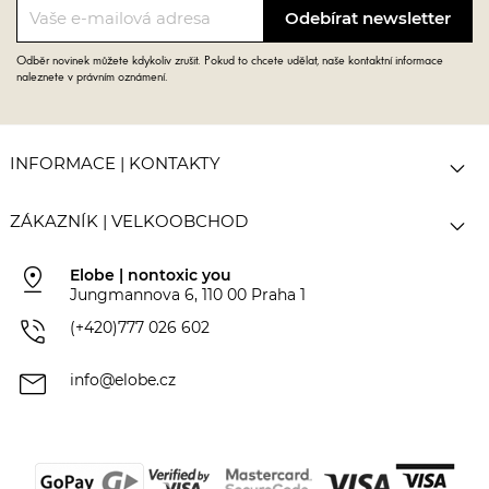
Odběr novinek můžete kdykoliv zrušit. Pokud to chcete udělat, naše kontaktní informace
naleznete v právním oznámení.

INFORMACE | KONTAKTY

ZÁKAZNÍK | VELKOOBCHOD
pin_drop
Elobe | nontoxic you
Jungmannova 6, 110 00 Praha 1
phone_in_talk
(+420)777 026 602
mail
info@elobe.cz