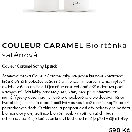
COULEUR CARAMEL
Bio rtěnka
saténová
Couleur Caramel Satiny Lipstick
Saténová rtěnka Couleur Caramel díky své jemné krémové konzistenci
krásně přilně k pokožce vašich rtů a intenzivními barvami z nich vytvoří
ozdobu vašeho obličeje. Příjemně se nosí, výborně drží a dodává pocit
vláčných rtů. Má lehký přirozený lesk, který není příliš intenzivní ani
matný. Vysoký obsah bio ricinového a jojobového oleje dodává rtěnce
hydratační, zjemňující a protizánětlivé vlastnosti, což oceníte například při
popraskaných rtech. O zklidnění a podporu elasticity pokožky se postará
bio mandlový olej, zatímco bio včelí vosk vytvoří na vašich rtech
ochrannou bariéru, která uzamkne vlhkost a ochrání je před vnějšími vlivy.
590 Kč