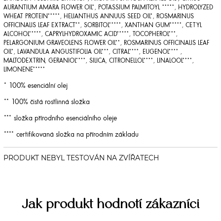
AURANTIUM AMARA FLOWER OIL*, POTASSIUM PALMITOYL *****, HYDROLYZED
WHEAT PROTEIN*****, HELIANTHUS ANNUUS SEED OIL*, ROSMARINUS
OFFICINALIS LEAF EXTRACT**, SORBITOL*****, XANTHAN GUM*****, CETYL
ALCOHOL*****, CAPRYLHYDROXAMIC ACID*****, TOCOPHEROL***,
PELARGONIUM GRAVEOLENS FLOWER OIL**, ROSMARINUS OFFICINALIS LEAF
OIL*, LAVANDULA ANGUSTIFOLIA OIL***, CITRAL****, EUGENOL**** ,
MALTODEXTRIN, GERANIOL****, SILICA, CITRONELLOL****, LINALOOL****,
LIMONENE*****
* 100% esenciální olej
** 100% čistá rostlinná složka
*** složka přírodního esenciálního oleje
**** certifikovaná složka na přírodním základu
Jak produkt hodnotí zákazníci