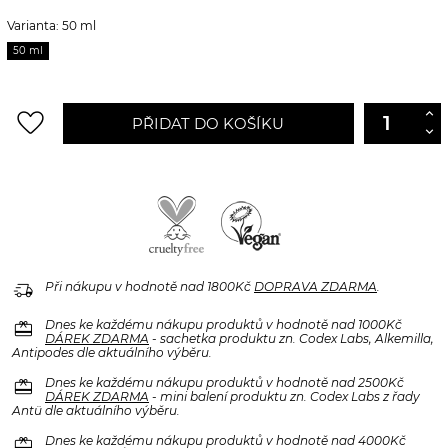
Varianta: 50 ml
50 ml
favorite_border
PŘIDAT DO KOŠÍKU
delivery_truck_speed
Při nákupu v hodnotě nad 1800Kč
DOPRAVA ZDARMA
.
redeem
Dnes ke každému nákupu produktů v hodnotě nad 1000Kč
DÁREK ZDARMA
- sachetka produktu zn. Codex Labs, Alkemilla,
Antipodes dle aktuálního výběru.
redeem
Dnes ke každému nákupu produktů v hodnotě nad 2500Kč
DÁREK ZDARMA
- mini balení produktu zn. Codex Labs z řady
Antü dle aktuálního výběru.
redeem
Dnes ke každému nákupu produktů v hodnotě nad 4000Kč