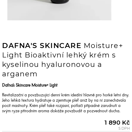
DAFNA'S SKINCARE
Moisture+
Light Bioaktivní lehký krém s
kyselinou hyaluronovou a
arganem
Dafna's Skincare Moisture+ Light
Revitalizační a povzbuzující denní krém ideální hlavně pro horké letní dny.
Jeho lehká textura hydratuje a zjemňuje pleť aniž by na ní zanechávala
pocit mastnoty. Krém pleť také rozjasní, potlačí případné zarudnutí a
svým ryze přírodním aroma dokáže povzbudit a pozvednout ducha.
1 890 Kč
S DPH