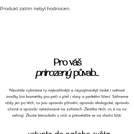
Produkt zatím nebyl hodnocen.
Pro váš
přirozený
půvab...
Neustále vybíráme ty nejkvalitnější a nejzajímavější české i světové
značky bio kosmetiky pro péči o pleť i vlasy a perfektní líčení. Sáhneme
vždy jen po těch, co jsou opravdu přírodní, opravdu ekologické, opravdu
účinné a opravdu netestované na zvířatech. Zkrátka těch, co si na nic
nehrají. Zkuste kteroukoliv z nich a přesvědčte se na vlastní kůži.