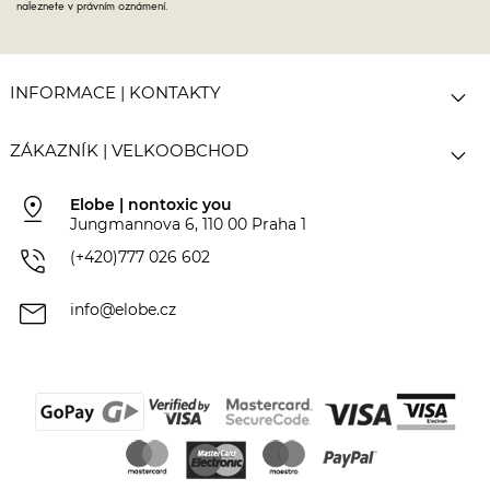
naleznete v právním oznámení.

INFORMACE | KONTAKTY

ZÁKAZNÍK | VELKOOBCHOD
pin_drop
Elobe | nontoxic you
Jungmannova 6, 110 00 Praha 1
phone_in_talk
(+420)777 026 602
mail
info@elobe.cz