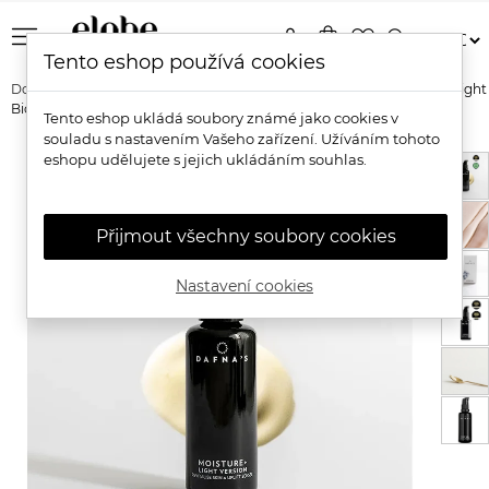
menu
person
shopping_bag
favorite_border
search
Tento eshop používá cookies
Domů
Značky
Dafna's Skincare
Dafna's Skincare Moisture+ Light
Bioaktivní lehký krém s kyselinou hyaluronovou a arganem
Tento eshop ukládá soubory známé jako cookies v
souladu s nastavením Vašeho zařízení. Užíváním tohoto
eshopu udělujete s jejich ukládáním souhlas.
Přijmout všechny soubory cookies
Nastavení cookies