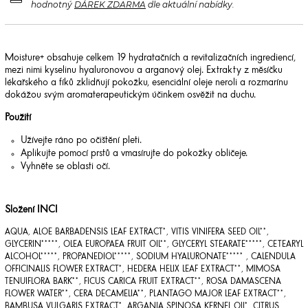
hodnotný
DÁREK ZDARMA
dle aktuální nabídky.
Moisture+ obsahuje celkem 19 hydratačních a revitalizačních ingrediencí,
mezi nimi kyselinu hyaluronovou a arganový olej. Extrakty z měsíčku
lékařského a fíků zklidňují pokožku, esenciální oleje neroli a rozmarínu
dokážou svým aromaterapeutickým účinkem osvěžit na duchu.
Použití
Užívejte ráno po očištění pleti.
Aplikujte pomocí prstů a vmasírujte do pokožky obličeje.
Vyhněte se oblasti očí.
Složení INCI
AQUA, ALOE BARBADENSIS LEAF EXTRACT*, VITIS VINIFERA SEED OIL**,
GLYCERIN*****, OLEA EUROPAEA FRUIT OIL**, GLYCERYL STEARATE*****, CETEARYL
ALCOHOL*****, PROPANEDIOL*****, SODIUM HYALURONATE***** , CALENDULA
OFFICINALIS FLOWER EXTRACT*, HEDERA HELIX LEAF EXTRACT**, MIMOSA
TENUIFLORA BARK**, FICUS CARICA FRUIT EXTRACT**, ROSA DAMASCENA
FLOWER WATER**, CERA DECAMELIA**, PLANTAGO MAJOR LEAF EXTRACT**,
BAMBUSA VULGARIS EXTRACT*, ARGANIA SPINOSA KERNEL OIL*, CITRUS