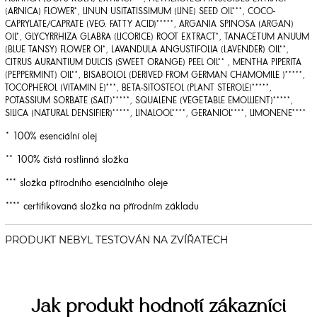
(ARNICA) FLOWER*, LINUN USITATISSIMUM (LINE) SEED OIL***, COCO-
CAPRYLATE/CAPRATE (VEG. FATTY ACID)*****, ARGANIA SPINOSA (ARGAN)
OIL*, GLYCYRRHIZA GLABRA (LICORICE) ROOT EXTRACT*, TANACETUM ANUUM
(BLUE TANSY) FLOWER OI*, LAVANDULA ANGUSTIFOLIA (LAVENDER) OIL**,
CITRUS AURANTIUM DULCIS (SWEET ORANGE) PEEL OIL** , MENTHA PIPERITA
(PEPPERMINT) OIL**, BISABOLOL (DERIVED FROM GERMAN CHAMOMILE )*****,
TOCOPHEROL (VITAMIN E)***, BETA-SITOSTEOL (PLANT STEROLE)*****,
POTASSIUM SORBATE (SALT)*****, SQUALENE (VEGETABLE EMOLLIENT)*****,
SILICA (NATURAL DENSIFIER)*****, LINALOOL****, GERANIOL****, LIMONENE****
* 100% esenciální olej
** 100% čistá rostlinná složka
*** složka přírodního esenciálního oleje
**** certifikovaná složka na přírodním základu
Jak produkt hodnotí zákazníci