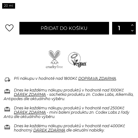
20 ml
favorite_border
PŘIDAT DO KOŠÍKU
delivery_truck_speed
Při nákupu v hodnotě nad 1800Kč
DOPRAVA ZDARMA
.
redeem
Dnes ke každému nákupu produktů v hodnotě nad 1000Kč
DÁREK ZDARMA
- sachetka produktu zn. Codex Labs, Alkemilla,
Antipodes dle aktuálního výběru.
redeem
Dnes ke každému nákupu produktů v hodnotě nad 2500Kč
DÁREK ZDARMA
- mini balení produktu zn. Codex Labs z řady
Antü dle aktuálního výběru.
redeem
Dnes ke každému nákupu produktů v hodnotě nad 4000Kč
hodnotný
DÁREK ZDARMA
dle aktuální nabídky.