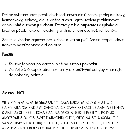
Pečlivě vybraná směs prvotřídních rostlinných olejů zahrnuje olej arnikový,
heřmánkový, šípkový, olej z vratiče a chia. Jejich úkolem je zklidňovat
citlivou pleť a zbavit ji suchosti. Extrakty z bio pupečníku asijského a
lékořice působí jako antioxidanty a stimulují obnovu kožních buněk.
Sérum je vhodné zejména pro suchou a zralou pleť. Aromaterapeutickým
účinkem pomůže vnést klid do duše.
Použití
Používejte večer po očištění pleti na suchou pokožku.
Zahřejte 5-6 kapek séra mezi prsty a krouživými pohyby vmasírujte
do pokožky obličeje.
Složení INCI
VITIS VINIFERA (GRAPE) SEED OIL ***, OLEA EUROPEA (OLIVE) FRUIT OIL* ,
CALENDULA (CALENDULA) OFFICINALIS FLOWER EXTRACT*, CAMELIA OLEIFERA
(CAMELIA) SEED OIL*, ROSA CANINA (VIRGIN ROSEHIP) OIL***, PRUNUS
AMYGDALUS DULCIS (SWEET ALMOND) OIL***, GLYCINA SOJA (SOJA) OIL*,
SALVIA HISPANICA (CHIA) SEED OIL*, VEGETABLE GLYCERIN*****, CENTELLA
ASIATICA (GOTU KOLA) EXTRACT***, HETHEROTECA INULOIDES EXTRACT