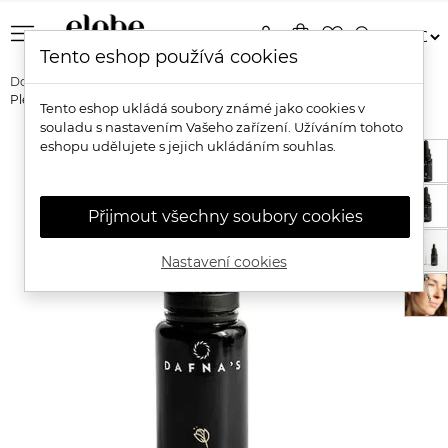
menu
person
shopping_bag
favorite_border
search
Tento eshop používá cookies
Domů
Značky
Dafna's Skincare
Dafna's Skincare Serenity Oil
Pleťové olejové sérum s arnikou a chia
Tento eshop ukládá soubory známé jako cookies v
souladu s nastavením Vašeho zařízení. Užíváním tohoto
eshopu udělujete s jejich ukládáním souhlas.
Přijmout všechny soubory cookies
Nastavení cookies