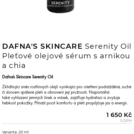
DAFNA'S SKINCARE
Serenity Oil
Pleťové olejové sérum s arnikou
a chia
Dafna's Skincare Serenity Oil
Zklidňující směs rostlinných olejů vynikající pro ošetření podrážděné, suché
či sluncem spálené pleti a obnovení její pružnosti. Napomáhá
také vyhlazení jemných linek a vrásek, zajišťuje hydrataci a zvyšuje
hebkost pokožky. Přináší pocit komfortu a pleti propůjčuje jas a energii.
1 650 Kč
S DPH
Varianta: 20 ml