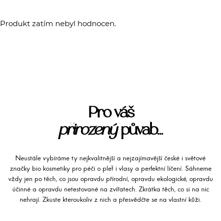
Produkt zatím nebyl hodnocen.
Pro váš
přirozený
půvab...
Neustále vybíráme ty nejkvalitnější a nejzajímavější české i světové
značky bio kosmetiky pro péči o pleť i vlasy a perfektní líčení. Sáhneme
vždy jen po těch, co jsou opravdu přírodní, opravdu ekologické, opravdu
účinné a opravdu netestované na zvířatech. Zkrátka těch, co si na nic
nehrají. Zkuste kteroukoliv z nich a přesvědčte se na vlastní kůži.