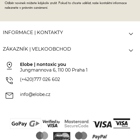
Odběr novinek můžete kdykoliv zrušit. Pokud to chcete udělat, naše kontaktní informace
naleznete v právním oznámení.

INFORMACE | KONTAKTY

ZÁKAZNÍK | VELKOOBCHOD
pin_drop
Elobe | nontoxic you
Jungmannova 6, 110 00 Praha 1
phone_in_talk
(+420)777 026 602
mail
info@elobe.cz