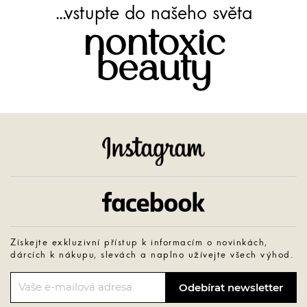
...vstupte do našeho světa
nontoxic
beauty
Instagram
Facebook
Získejte exkluzivní přístup k informacím o novinkách,
dárcích k nákupu, slevách a naplno užívejte všech výhod.