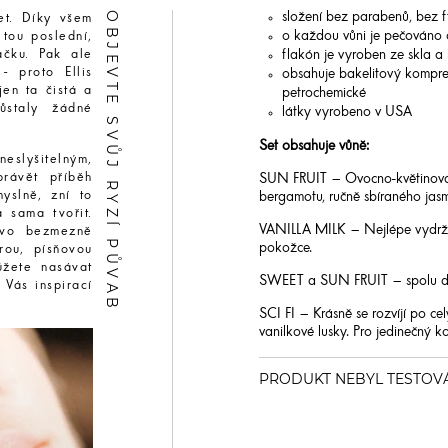
OBJEVTE SVŮJ RYZÍ PŮVAB
složení bez parabenů, bez ft
et. Díky všem
o každou vůni je pečováno
tou poslední,
flakón je vyroben ze skla a
ačku. Pak ale
- proto Ellis
obsahuje bakelitový kompres
jen ta čistá a
petrochemické
ůstaly žádné
látky vyrobeno v USA
Set obsahuje vůně:
eslyšitelným,
právět příběh
SUN FRUIT – Ovocno-květinová 
yslně, zní to
bergamotu, ručně sbíraného jasm
 sama tvořit.
VANILLA MILK – Nejlépe vydrží
lovo bezmezně
pokožce.
urou, písňovou
ůžete nasávat
SWEET a SUN FRUIT – spolu dobř
 Vás inspirací
SCI FI – Krásně se rozvíjí po ce
vanilkové lusky. Pro jedinečný 