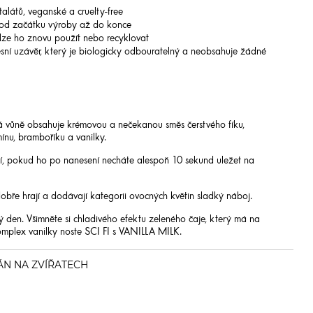
alátů, veganské a cruelty-free
 od začátku výroby až do konce
 lze ho znovu použít nebo recyklovat
ní uzávěr, který je biologicky odbouratelný a neobsahuje žádné
vůně obsahuje krémovou a nečekanou směs čerstvého fíku,
ínu, bramboříku a vanilky.
, pokud ho po nanesení necháte alespoň 10 sekund uležet na
e hrají a dodávají kategorii ovocných květin sladký náboj.
lý den. Všimněte si chladivého efektu zeleného čaje, který má na
komplex vanilky noste SCI FI s VANILLA MILK.