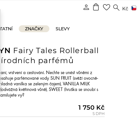
shopping_bag
person
favorite_border
search
Kč
TATNÍ
ZNAČKY
SLEVY
LYN
Fairy Tales Rollerball
přírodních parfémů
raní, vrstvení a cestování. Nechte se unést vůněmi z
obsahuje parfémované vody SUN FRUIT (svěží ovocně-
chladná vanilka se zeleným čajem), VANILLA MILK
T (odvážná květinová vůně), SWEET (hruška se snoubí s
zamilujete vy?
1 750 Kč
S DPH