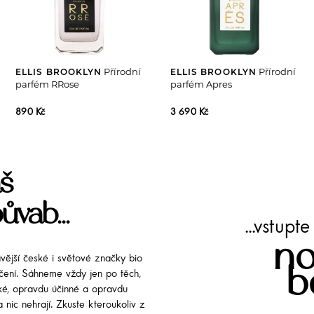
Přírodní
Přírodní
ELLIS BROOKLYN
ELLIS BROOKLYN
parfém RRose
parfém Apres
890 Kč
3 690 Kč
š
ůvab...
...vstup
no
avější české i světové značky bio
b
líčení. Sáhneme vždy jen po těch,
cké, opravdu účinné a opravdu
 nic nehrají. Zkuste kteroukoliv z