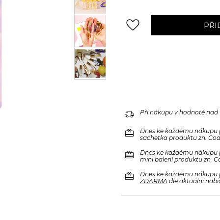
favorite_border
PŘI
delivery_truck_speed
Při nákupu v hodnotě nad
redeem
Dnes ke každému nákupu 
sachetka produktu zn. Code
redeem
Dnes ke každému nákupu 
mini balení produktu zn. C
redeem
Dnes ke každému nákupu 
ZDARMA
dle aktuální nabí