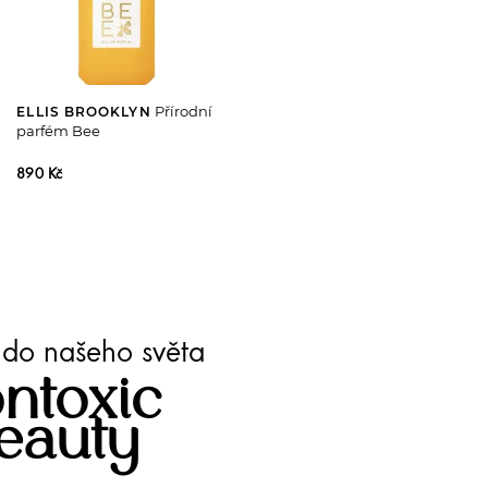
Přírodní
ELLIS BROOKLYN
parfém Bee
890 Kč
te do našeho světa
ntoxic
eauty