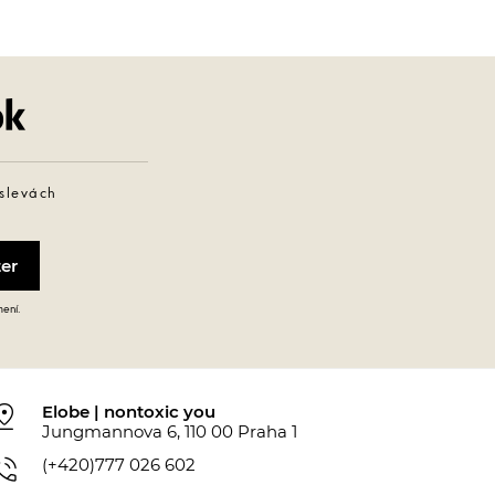
Facebook
 slevách
mení.
_drop
Elobe | nontoxic you
Jungmannova 6, 110 00 Praha 1
_in_talk
(+420)777 026 602