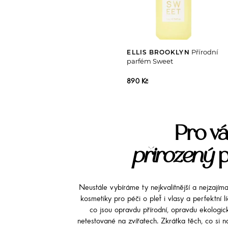
Přírodní
ELLIS BROOKLYN
parfém Sweet
890 Kč
Pro vá
přirozený
p
Neustále vybíráme ty nejkvalitnější a nejzajím
kosmetiky pro péči o pleť i vlasy a perfektní 
co jsou opravdu přírodní, opravdu ekologi
netestované na zvířatech. Zkrátka těch, co si na