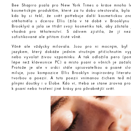
Bee Shapiro psala pro New York Times o kráse mnoho l
kosmetickým produktům, které za tu dobu otestovala, byla 
kdo by si řekl, že svět potřebuje další kosmetickou zn
otěhotněla s dcerou Ellis (žila v té době v Brooklynu 
Brooklyn) a jala se třídit svoji kosmetiku tak, aby zůstala 
vhodná pro těhotenství. S údivem zjistila, že jí nez
sofistikované ale přitom čisté vůně.
Vůně ale vždycky milovala. Jsou pro ni mocným, byť n
jazykem, který dokáže jedním stručným přičichnutím vy
nebo vyvolat živou vzpomínku. A tak odložila pero (pom
lépe než klávesnice PC) a místo psaní o vůních je začala
Protože je ale v srdci stále spisovatelkou a psané s
miluje, jsou kompozice Ellis Brooklyn inspirovány literat
tvorbou a poezií. A tuto poezii vnímanou čichem teď m
plnými doušky i u Elobe. Kdo ví, třeba se stane zrovna pro
k psaní nebo tvoření jiné krásy pro půvabnější svět.