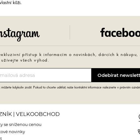
lastní kůži.
Instagram
exkluzivní přístup k informacím o novinkách, dárcích k nákupu,
 užívejte všech výhod.
můžete kdykoliv zrušit. Pokud to chcete udělat, naše kontaktní informace naleznete v právním ozná
ZNÍK | VELKOOBCHOD
pin
y se sníženou cenou
phone
ové novinky
t