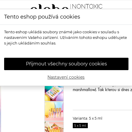
Tento eshop používá cookies
LÍČENÍ
VŮNĚ
OPALOVÁNÍ
PRO MUŽE
OS
Tento eshop ukládá soubory známé jako cookies v souladu s
nastavením Vašeho zařízení. Užíváním tohoto eshopu udělujete
l Gift Set - set přírodních parfémů
s jejich ukládáním souhlas.
ELLIS BROOK
Gift Set - set 
Přijmout všechny soubory cookies
Tyto rollerbaly jsou stvořené pro h
kolekce FAIRY TALES. Tato sada 
Nastavení cookies
květinová), SCI-FI (nadpozemsky 
(vanilka s mléčnými tóny), FLORIS
marshmallow). Tak kterou si dnes 
Varianta: 5 x 5 ml
5 x 5 ml