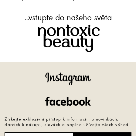
...vstupte do našeho světa
nontoxic
beauty
Instagram
Facebook
Získejte exkluzivní přístup k informacím o novinkách,
dárcích k nákupu, slevách a naplno užívejte všech výhod.