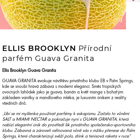
ELLIS BROOKLYN
Přírodní
parfém Guava Granita
Ellis Brooklyn Guava Granita
GUAVA GRANITA evokuje návštěvu privátního klubu EB v Palm Springs,
kde se snoubí hravá zábava s moderní elegancí. Směs tropických
ovocných lahůdek jako je guava, banán a květ manga s bohatým
základem vanilky a mandlového mléka, je luxusním únikem z reality
všedních dnů.
„Líbí se mi myšlenka používat parfémy k eskapismu. Začalo to vůněmi
SALT a MIAMI NECTAR a pokračuje nyní s GUAVA GRANITA, která
nabízí elegantní únik do prostředí šik privátního společensko-sportovního
klubu. Zábavná a zároveň rafinovaná vůně vás v mžiku přenese do Palm
Springs, které charakterizují svěží polo, drink a tenisová raketa v ruce.“