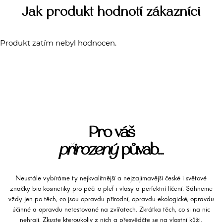
Jak produkt hodnotí zákazníci
Produkt zatím nebyl hodnocen.
Pro váš
přirozený
půvab...
Neustále vybíráme ty nejkvalitnější a nejzajímavější české i světové
značky bio kosmetiky pro péči o pleť i vlasy a perfektní líčení. Sáhneme
vždy jen po těch, co jsou opravdu přírodní, opravdu ekologické, opravdu
účinné a opravdu netestované na zvířatech. Zkrátka těch, co si na nic
nehrají. Zkuste kteroukoliv z nich a přesvědčte se na vlastní kůži.