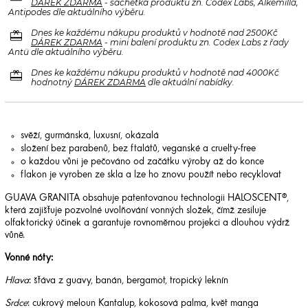
DÁREK ZDARMA
- sachetka produktu zn. Codex Labs, Alkemilla,
Antipodes dle aktuálního výběru.
redeem
Dnes ke každému nákupu produktů v hodnotě nad 2500Kč
DÁREK ZDARMA
- mini balení produktu zn. Codex Labs z řady
Antü dle aktuálního výběru.
redeem
Dnes ke každému nákupu produktů v hodnotě nad 4000Kč
hodnotný
DÁREK ZDARMA
dle aktuální nabídky.
svěží, gurmánská, luxusní, okázalá
složení bez parabenů, bez ftalátů, veganské a cruelty-free
o každou vůni je pečováno od začátku výroby až do konce
flakon je vyroben ze skla a lze ho znovu použít nebo recyklovat
GUAVA GRANITA obsahuje patentovanou technologii HALOSCENT®,
která zajišťuje pozvolné uvolňování vonných složek, čímž zesiluje
olfaktorický účinek a garantuje rovnoměrnou projekci a dlouhou výdrž
vůně.
Vonné nóty:
Hlava
: šťáva z guavy, banán, bergamot, tropický leknín
Srdce
: cukrový meloun Kantalup, kokosová palma, květ manga