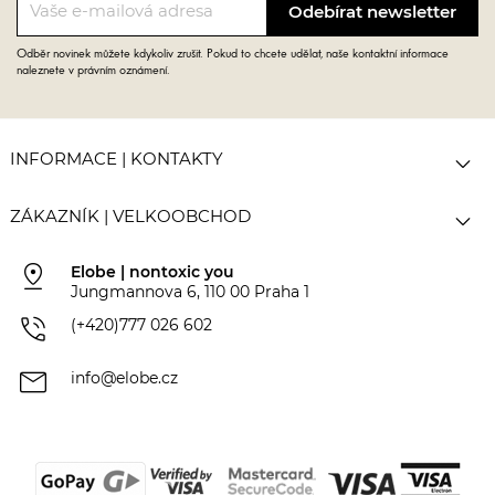
Odběr novinek můžete kdykoliv zrušit. Pokud to chcete udělat, naše kontaktní informace
naleznete v právním oznámení.

INFORMACE | KONTAKTY

ZÁKAZNÍK | VELKOOBCHOD
pin_drop
Elobe | nontoxic you
Jungmannova 6, 110 00 Praha 1
phone_in_talk
(+420)777 026 602
mail
info@elobe.cz