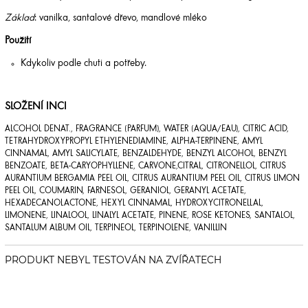
Základ
: vanilka, santalové dřevo, mandlové mléko
Použití
Kdykoliv podle chuti a potřeby.
SLOŽENÍ INCI
ALCOHOL DENAT., FRAGRANCE (PARFUM), WATER (AQUA/EAU), CITRIC ACID,
TETRAHYDROXYPROPYL ETHYLENEDIAMINE, ALPHA-TERPINENE, AMYL
CINNAMAL, AMYL SALICYLATE, BENZALDEHYDE, BENZYL ALCOHOL, BENZYL
BENZOATE, BETA-CARYOPHYLLENE, CARVONE,CITRAL, CITRONELLOL, CITRUS
AURANTIUM BERGAMIA PEEL OIL, CITRUS AURANTIUM PEEL OIL, CITRUS LIMON
PEEL OIL, COUMARIN, FARNESOL, GERANIOL, GERANYL ACETATE,
HEXADECANOLACTONE, HEXYL CINNAMAL, HYDROXYCITRONELLAL,
LIMONENE, LINALOOL, LINALYL ACETATE, PINENE, ROSE KETONES, SANTALOL,
SANTALUM ALBUM OIL, TERPINEOL, TERPINOLENE, VANILLIN