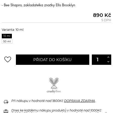
- Bee Shapiro, zakladatelka značky Ellis Brooklyn
890 Kč
S DPH
Varianta: 10 ml
10 ml
50 ml
favorite_border
PŘIDAT DO KOŠÍKU
delivery_truck_speed
Při nákupu v hodnotě nad 1800Kč
DOPRAVA ZDARMA
.
redeem
Dnes ke každému nákupu produktů v hodnotě nad 1000Kč