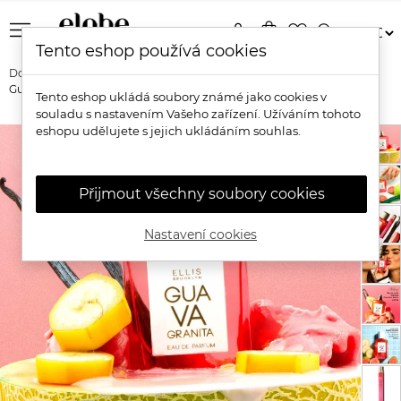
menu
person
shopping_bag
favorite_border
search
Tento eshop používá cookies
Domů
Značky
Ellis Brooklyn
Ellis Brooklyn Přírodní parfém
Guava Granita
Tento eshop ukládá soubory známé jako cookies v
souladu s nastavením Vašeho zařízení. Užíváním tohoto
eshopu udělujete s jejich ukládáním souhlas.
Přijmout všechny soubory cookies
Nastavení cookies