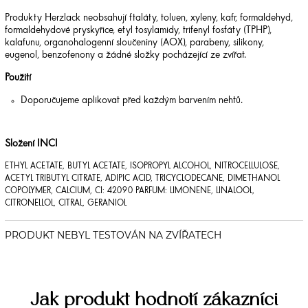
Produkty Herzlack neobsahují ftaláty, toluen, xyleny, kafr, formaldehyd,
formaldehydové pryskyřice, etyl tosylamidy, trifenyl fosfáty (TPHP),
kalafunu, organohalogenní sloučeniny (AOX), parabeny, silikony,
eugenol, benzofenony a žádné složky pocházející ze zvířat.
Použití
Doporučujeme aplikovat před každým barvením nehtů.
Složení INCI
ETHYL ACETATE, BUTYL ACETATE, ISOPROPYL ALCOHOL, NITROCELLULOSE,
ACETYL TRIBUTYL CITRATE, ADIPIC ACID, TRICYCLODECANE, DIMETHANOL
COPOLYMER, CALCIUM, CI: 42090 PARFUM: LIMONENE, LINALOOL,
CITRONELLOL, CITRAL, GERANIOL
Jak produkt hodnotí zákazníci