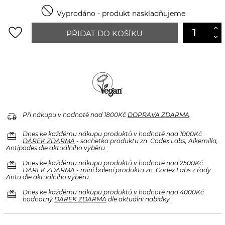

Vyprodáno - produkt naskladňujeme
favorite_border
PŘIDAT DO KOŠÍKU
delivery_truck_speed
Při nákupu v hodnotě nad 1800Kč
DOPRAVA ZDARMA
.
redeem
Dnes ke každému nákupu produktů v hodnotě nad 1000Kč
DÁREK ZDARMA
- sachetka produktu zn. Codex Labs, Alkemilla,
Antipodes dle aktuálního výběru.
redeem
Dnes ke každému nákupu produktů v hodnotě nad 2500Kč
DÁREK ZDARMA
- mini balení produktu zn. Codex Labs z řady
Antü dle aktuálního výběru.
redeem
Dnes ke každému nákupu produktů v hodnotě nad 4000Kč
hodnotný
DÁREK ZDARMA
dle aktuální nabídky.