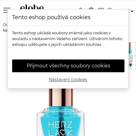
menu
person
shopping_bag
favorite_border
search
Tento eshop používá cookies
Domů
Značky
Herzlack
Herzlack Base Coat Ochranná báze s
kalciem
Tento eshop ukládá soubory známé jako cookies v
souladu s nastavením Vašeho zařízení. Užíváním tohoto
eshopu udělujete s jejich ukládáním souhlas.
Přijmout všechny soubory cookies
Nastavení cookies