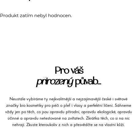
Produkt zatím nebyl hodnocen.
Pro váš
přirozený
půvab...
Neustále vybíráme ty nejkvalitnější a nejzajímavější české i světové
značky bio kosmetiky pro péči o pleť i vlasy a perfektní líčení. Sáhneme
vždy jen po těch, co jsou opravdu přírodní, opravdu ekologické, opravdu
účinné a opravdu netestované na zvířatech. Zkrátka těch, co si na nic
nehrají. Zkuste kteroukoliv z nich a přesvědčte se na vlastní kůži.