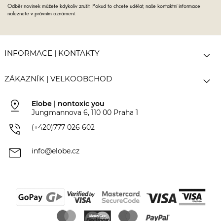
Odběr novinek můžete kdykoliv zrušit. Pokud to chcete udělat, naše kontaktní informace
naleznete v právním oznámení.

INFORMACE | KONTAKTY

ZÁKAZNÍK | VELKOOBCHOD
pin_drop
Elobe | nontoxic you
Jungmannova 6, 110 00 Praha 1
phone_in_talk
(+420)777 026 602
mail
info@elobe.cz