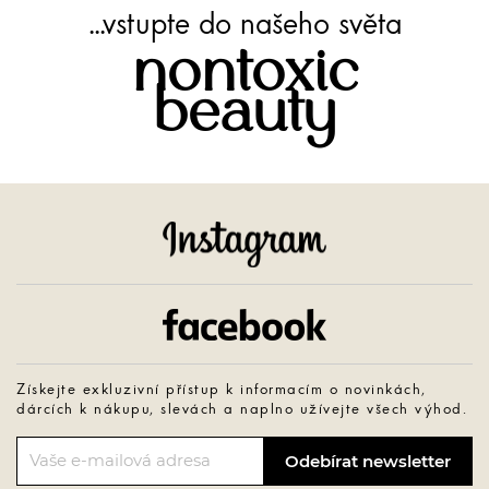
...vstupte do našeho světa
nontoxic
beauty
Instagram
Facebook
Získejte exkluzivní přístup k informacím o novinkách,
dárcích k nákupu, slevách a naplno užívejte všech výhod.