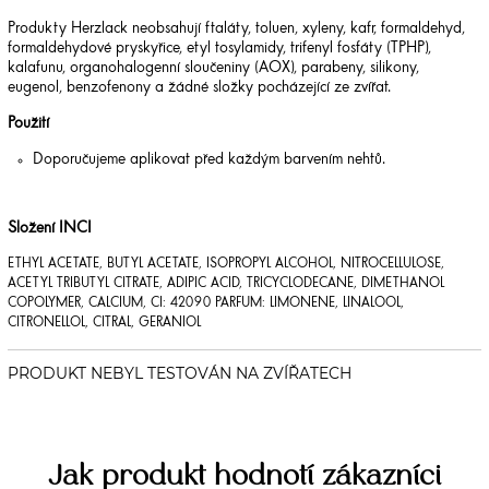
Produkty Herzlack neobsahují ftaláty, toluen, xyleny, kafr, formaldehyd,
formaldehydové pryskyřice, etyl tosylamidy, trifenyl fosfáty (TPHP),
kalafunu, organohalogenní sloučeniny (AOX), parabeny, silikony,
eugenol, benzofenony a žádné složky pocházející ze zvířat.
Použití
Doporučujeme aplikovat před každým barvením nehtů.
Složení INCI
ETHYL ACETATE, BUTYL ACETATE, ISOPROPYL ALCOHOL, NITROCELLULOSE,
ACETYL TRIBUTYL CITRATE, ADIPIC ACID, TRICYCLODECANE, DIMETHANOL
COPOLYMER, CALCIUM, CI: 42090 PARFUM: LIMONENE, LINALOOL,
CITRONELLOL, CITRAL, GERANIOL
Jak produkt hodnotí zákazníci