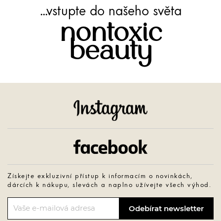
...vstupte do našeho světa
nontoxic
beauty
Instagram
Facebook
Získejte exkluzivní přístup k informacím o novinkách,
dárcích k nákupu, slevách a naplno užívejte všech výhod.