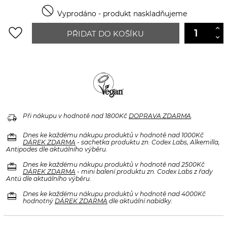

Vyprodáno - produkt naskladňujeme
favorite_border
PŘIDAT DO KOŠÍKU
delivery_truck_speed
Při nákupu v hodnotě nad 1800Kč
DOPRAVA ZDARMA
.
redeem
Dnes ke každému nákupu produktů v hodnotě nad 1000Kč
DÁREK ZDARMA
- sachetka produktu zn. Codex Labs, Alkemilla,
Antipodes dle aktuálního výběru.
redeem
Dnes ke každému nákupu produktů v hodnotě nad 2500Kč
DÁREK ZDARMA
- mini balení produktu zn. Codex Labs z řady
Antü dle aktuálního výběru.
redeem
Dnes ke každému nákupu produktů v hodnotě nad 4000Kč
hodnotný
DÁREK ZDARMA
dle aktuální nabídky.