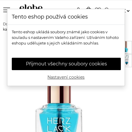
menu
person
shopping_bag
favorite_border
search
Tento eshop používá cookies
Domů
Značky
Herzlack
Herzlack Base Coat Ochranná báze s
kalciem
Tento eshop ukládá soubory známé jako cookies v
souladu s nastavením Vašeho zařízení. Užíváním tohoto
eshopu udělujete s jejich ukládáním souhlas.
Přijmout všechny soubory cookies
Nastavení cookies