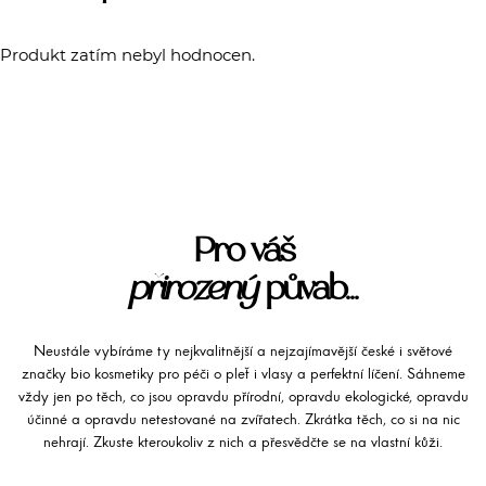
Produkt zatím nebyl hodnocen.
Pro váš
přirozený
půvab...
Neustále vybíráme ty nejkvalitnější a nejzajímavější české i světové
značky bio kosmetiky pro péči o pleť i vlasy a perfektní líčení. Sáhneme
vždy jen po těch, co jsou opravdu přírodní, opravdu ekologické, opravdu
účinné a opravdu netestované na zvířatech. Zkrátka těch, co si na nic
nehrají. Zkuste kteroukoliv z nich a přesvědčte se na vlastní kůži.