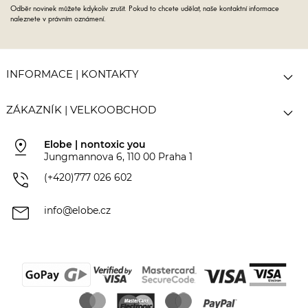
Odběr novinek můžete kdykoliv zrušit. Pokud to chcete udělat, naše kontaktní informace
naleznete v právním oznámení.

INFORMACE | KONTAKTY

ZÁKAZNÍK | VELKOOBCHOD
pin_drop
Elobe | nontoxic you
Jungmannova 6, 110 00 Praha 1
phone_in_talk
(+420)777 026 602
mail
info@elobe.cz