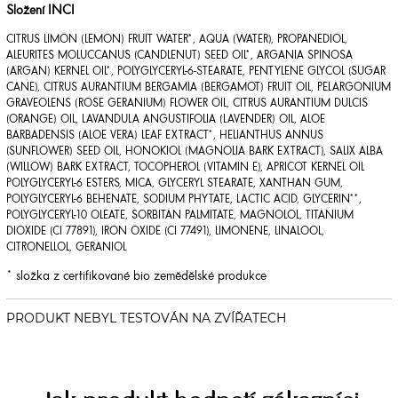
Složení INCI
CITRUS LIMON (LEMON) FRUIT WATER*, AQUA (WATER), PROPANEDIOL,
ALEURITES MOLUCCANUS (CANDLENUT) SEED OIL*, ARGANIA SPINOSA
(ARGAN) KERNEL OIL*, POLYGLYCERYL-6-STEARATE, PENTYLENE GLYCOL (SUGAR
CANE), CITRUS AURANTIUM BERGAMIA (BERGAMOT) FRUIT OIL, PELARGONIUM
GRAVEOLENS (ROSE GERANIUM) FLOWER OIL, CITRUS AURANTIUM DULCIS
(ORANGE) OIL, LAVANDULA ANGUSTIFOLIA (LAVENDER) OIL, ALOE
BARBADENSIS (ALOE VERA) LEAF EXTRACT*, HELIANTHUS ANNUS
(SUNFLOWER) SEED OIL, HONOKIOL (MAGNOLIA BARK EXTRACT), SALIX ALBA
(WILLOW) BARK EXTRACT, TOCOPHEROL (VITAMIN E), APRICOT KERNEL OIL
POLYGLYCERYL-6 ESTERS, MICA, GLYCERYL STEARATE, XANTHAN GUM,
POLYGLYCERYL-6 BEHENATE, SODIUM PHYTATE, LACTIC ACID, GLYCERIN**,
POLYGLYCERYL-10 OLEATE, SORBITAN PALMITATE, MAGNOLOL, TITANIUM
DIOXIDE (CI 77891), IRON OXIDE (CI 77491), LIMONENE, LINALOOL,
CITRONELLOL, GERANIOL
* složka z certifikované bio zemědělské produkce