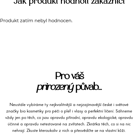
Jak produkt hodnotí zákazníci
Produkt zatím nebyl hodnocen.
Pro váš
přirozený
půvab...
Neustále vybíráme ty nejkvalitnější a nejzajímavější české i světové
značky bio kosmetiky pro péči o pleť i vlasy a perfektní líčení. Sáhneme
vždy jen po těch, co jsou opravdu přírodní, opravdu ekologické, opravdu
účinné a opravdu netestované na zvířatech. Zkrátka těch, co si na nic
nehrají. Zkuste kteroukoliv z nich a přesvědčte se na vlastní kůži.