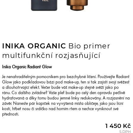
INIKA ORGANIC
Bio primer
multifunkční rozjasňující
Inika Organic Radiant Glow
Je nenahraditelným pomocníkem pro bezchybné líčení. Používejte Radiant
Glow jako podkladovou bázi pod make-up, ten si tak zajistí svojí svěžest
a dlouhotrvající efekt. Večer bude váš make-up stejně svěží jako po
ránu.
Co dalšího zvládne? Vaše pleť bude po celý den opravdu pečlivě
hydratovaná a díky tomu budou jemné linky redukovány.
A rozjasnění na
závěr. Naneste pár kapiček na vyvýšená místa obličeje, jako jsou lícní
kosti, hřbet nosu či srdíčko nad horním rtem a nechce vyniknout své
přednosti.
1 450 Kč
S DPH