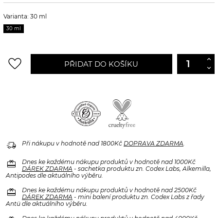
Varianta: 30 ml
30 ml
favorite_border
PŘIDAT DO KOŠÍKU
delivery_truck_speed
Při nákupu v hodnotě nad 1800Kč
DOPRAVA ZDARMA
.
redeem
Dnes ke každému nákupu produktů v hodnotě nad 1000Kč
DÁREK ZDARMA
- sachetka produktu zn. Codex Labs, Alkemilla,
Antipodes dle aktuálního výběru.
redeem
Dnes ke každému nákupu produktů v hodnotě nad 2500Kč
DÁREK ZDARMA
- mini balení produktu zn. Codex Labs z řady
Antü dle aktuálního výběru.