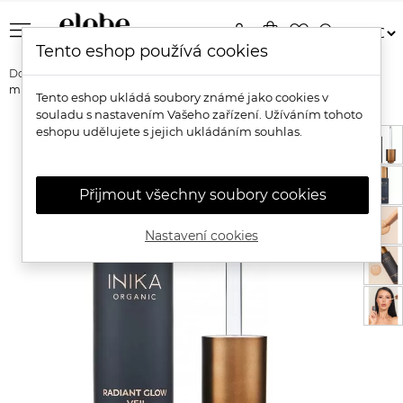
menu
person
shopping_bag
favorite_border
search
Tento eshop používá cookies
Domů
Značky
Inika Organic
Inika Organic Bio primer
multifunkční rozjasňující
Tento eshop ukládá soubory známé jako cookies v
souladu s nastavením Vašeho zařízení. Užíváním tohoto
eshopu udělujete s jejich ukládáním souhlas.
Přijmout všechny soubory cookies
Nastavení cookies