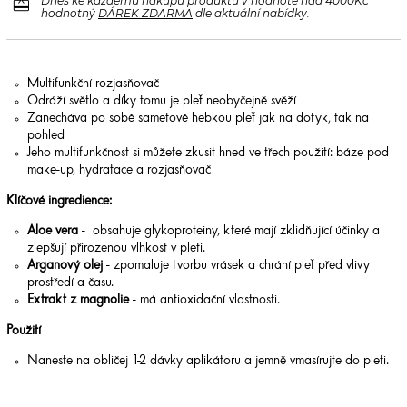
redeem
Dnes ke každému nákupu produktů v hodnotě nad 4000Kč
hodnotný
DÁREK ZDARMA
dle aktuální nabídky.
Multifunkční rozjasňovač
Odráží světlo a díky tomu je pleť neobyčejně svěží
Zanechává po sobě sametově hebkou pleť jak na dotyk, tak na
pohled
Jeho multifunkčnost si můžete zkusit hned ve třech použití: báze pod
make-up, hydratace a rozjasňovač
Klíčové ingredience:
Aloe vera
-
obsahuje glykoproteiny, které mají zklidňující účinky a
zlepšují přirozenou vlhkost v pleti.
Arganový olej
- zpomaluje tvorbu vrásek a chrání pleť před vlivy
prostředí a času.
Extrakt z magnolie
- má antioxidační vlastnosti.
Použití
Naneste na obličej 1-2 dávky aplikátoru a jemně vmasírujte do pleti.