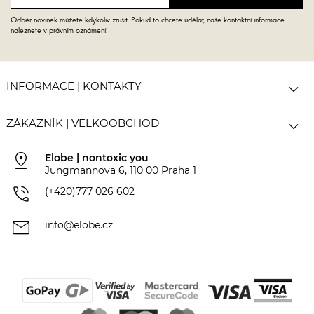
Odběr novinek můžete kdykoliv zrušit. Pokud to chcete udělat, naše kontaktní informace
naleznete v právním oznámení.

INFORMACE | KONTAKTY

ZÁKAZNÍK | VELKOOBCHOD
pin_drop
Elobe | nontoxic you
Jungmannova 6, 110 00 Praha 1
phone_in_talk
(+420)777 026 602
mail
info@elobe.cz