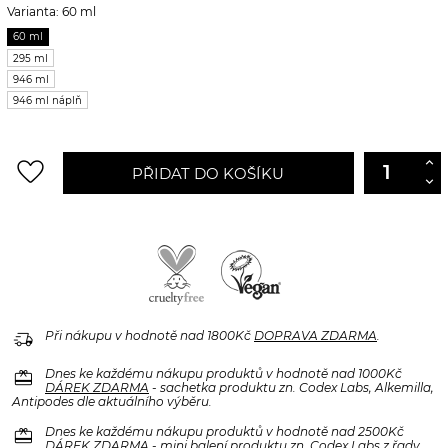
Varianta: 60 ml
60 ml
295 ml
946 ml
946 ml náplň
favorite_border
PŘIDAT DO KOŠÍKU
delivery_truck_speed
Při nákupu v hodnotě nad 1800Kč
DOPRAVA ZDARMA
.
redeem
Dnes ke každému nákupu produktů v hodnotě nad 1000Kč
DÁREK ZDARMA
- sachetka produktu zn. Codex Labs, Alkemilla,
Antipodes dle aktuálního výběru.
redeem
Dnes ke každému nákupu produktů v hodnotě nad 2500Kč
DÁREK ZDARMA
- mini balení produktu zn. Codex Labs z řady