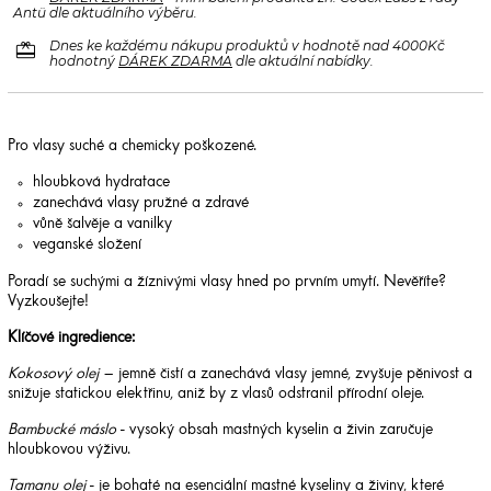
Antü dle aktuálního výběru.
redeem
Dnes ke každému nákupu produktů v hodnotě nad 4000Kč
hodnotný
DÁREK ZDARMA
dle aktuální nabídky.
Pro vlasy suché a chemicky poškozené.
hloubková hydratace
zanechává vlasy pružné a zdravé
vůně šalvěje a vanilky
veganské složení
Poradí se suchými a žíznivými vlasy hned po prvním umytí. Nevěříte?
Vyzkoušejte!
Klíčové ingredience:
Kokosový olej
– jemně čistí a zanechává vlasy jemné, zvyšuje pěnivost a
snižuje statickou elektřinu, aniž by z vlasů odstranil přírodní oleje.
Bambucké máslo
- vysoký obsah mastných kyselin a živin zaručuje
hloubkovou výživu.
Tamanu olej
- je bohaté na esenciální mastné kyseliny a živiny, které