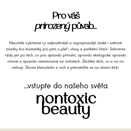
Pro váš
přirozený
půvab...
Neustále vybíráme ty nejkvalitnější a nejzajímavější české i světové
značky bio kosmetiky pro péči o pleť i vlasy a perfektní líčení. Sáhneme
vždy jen po těch, co jsou opravdu přírodní, opravdu ekologické, opravdu
účinné a opravdu netestované na zvířatech. Zkrátka těch, co si na nic
nehrají. Zkuste kteroukoliv z nich a přesvědčte se na vlastní kůži.
...vstupte do našeho světa
nontoxic
beauty