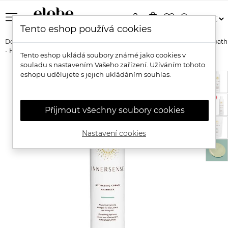
menu
person
shopping_bag
favorite_border
search
Tento eshop používá cookies
Domů
Značky
Innersense
Innersense Hydrating Cream Hairbath
- Hydratační šampon pro suché vlasy
Tento eshop ukládá soubory známé jako cookies v
souladu s nastavením Vašeho zařízení. Užíváním tohoto
eshopu udělujete s jejich ukládáním souhlas.
Přijmout všechny soubory cookies
Nastavení cookies