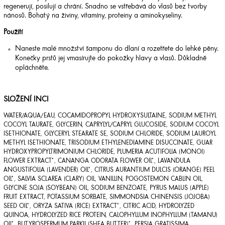
regenerují, posilují a chrání. Snadno se vstřebává do vlasů bez tvorby
nánosů. Bohatý na živiny, vitamíny, proteiny a aminokyseliny.
Použití
Naneste malé množství šamponu do dlaní a rozetřete do lehké pěny.
Konečky prstů jej vmasírujte do pokožky hlavy a vlasů. Důkladně
opláchněte.
SLOŽENÍ INCI
WATER/AQUA/EAU, COCAMIDOPROPYL HYDROXYSULTAINE, SODIUM METHYL
COCOYL TAURATE, GLYCERIN, CAPRYLYL/CAPRYL GLUCOSIDE, SODIUM COCOYL
ISETHIONATE, GLYCERYL STEARATE SE, SODIUM CHLORIDE, SODIUM LAUROYL
METHYL ISETHIONATE, TRISODIUM ETHYLENEDIAMINE DISUCCINATE, GUAR
HYDROXYPROPYLTRIMONIUM CHLORIDE, PLUMERIA ACUTIFOLIA (MONOI)
FLOWER EXTRACT*, CANANGA ODORATA FLOWER OIL*, LAVANDULA
ANGUSTIFOLIA (LAVENDER) OIL*, CITRUS AURANTIUM DULCIS (ORANGE) PEEL
OIL*, SALVIA SCLAREA (CLARY) OIL, VANILLIN, POGOSTEMON CABLIN OIL,
GLYCINE SOJA (SOYBEAN) OIL, SODIUM BENZOATE, PYRUS MALUS (APPLE)
FRUIT EXTRACT, POTASSIUM SORBATE, SIMMONDSIA CHINENSIS (JOJOBA)
SEED OIL*, ORYZA SATIVA (RICE) EXTRACT*, CITRIC ACID, HYDROLYZED
QUINOA, HYDROLYZED RICE PROTEIN, CALOPHYLLUM INOPHYLLUM (TAMANU)
OIL*, BUTYROSPERMUM PARKII (SHEA BUTTER)*, PERSIA GRATISSIMA