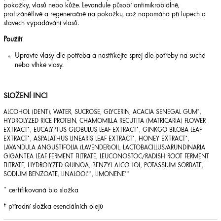
pokožky, vlasů nebo kůže. Levandule působí antimikrobiálně,
protizánětlivě a regeneračně na pokožku, což napomáhá při lupech a
stavech vypadávání vlasů.
Použití
Upravte vlasy dle potřeba a nastříkejte sprej dle potřeby na suché
nebo vlhké vlasy.
SLOŽENÍ INCI
ALCOHOL (DENT), WATER, SUCROSE, GLYCERIN, ACACIA SENEGAL GUM*,
HYDROLYZED RICE PROTEIN, CHAMOMILLA RECUTITA (MATRICARIA) FLOWER
EXTRACT*, EUCALYPTUS GLOBULUS LEAF EXTRACT*, GINKGO BILOBA LEAF
EXTRACT*, ASPALATHUS LINEARIS LEAF EXTRACT*, HONEY EXTRACT*,
LAVANDULA ANGUSTIFOLIA (LAVENDER)OIL, LACTOBACILLUS/ARUNDINARIA
GIGANTEA LEAF FERMENT FILTRATE, LEUCONOSTOC/RADISH ROOT FERMENT
FILTRATE, HYDROLYZED QUINOA, BENZYL ALCOHOL, POTASSIUM SORBATE,
SODIUM BENZOATE, LINALOOL**, LIMONENE**
* certifikovaná bio složka
† přírodní složka esenciálních olejů