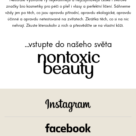
Neustále vybíráme ty nejkvalitnější a nejzajímavější české i světové
značky bio kosmetiky pro péči o pleť i vlasy a perfektní líčení. Sáhneme
vždy jen po těch, co jsou opravdu přírodní, opravdu ekologické, opravdu
účinné a opravdu netestované na zvířatech. Zkrátka těch, co si na nic
nehrají. Zkuste kteroukoliv z nich a přesvědčte se na vlastní kůži.
...vstupte do našeho světa
nontoxic
beauty
Instagram
Facebook