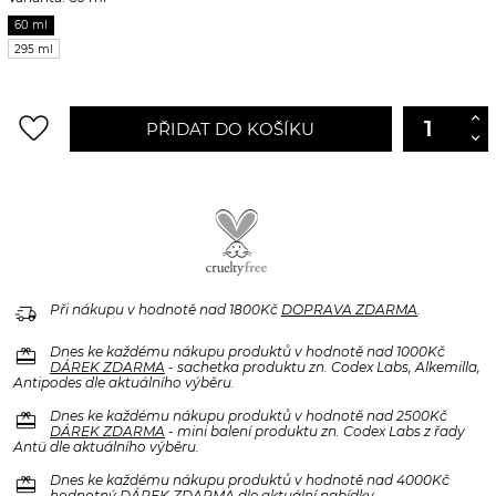
60 ml
295 ml
favorite_border
PŘIDAT DO KOŠÍKU
delivery_truck_speed
Při nákupu v hodnotě nad 1800Kč
DOPRAVA ZDARMA
.
redeem
Dnes ke každému nákupu produktů v hodnotě nad 1000Kč
DÁREK ZDARMA
- sachetka produktu zn. Codex Labs, Alkemilla,
Antipodes dle aktuálního výběru.
redeem
Dnes ke každému nákupu produktů v hodnotě nad 2500Kč
DÁREK ZDARMA
- mini balení produktu zn. Codex Labs z řady
Antü dle aktuálního výběru.
redeem
Dnes ke každému nákupu produktů v hodnotě nad 4000Kč
hodnotný
DÁREK ZDARMA
dle aktuální nabídky.