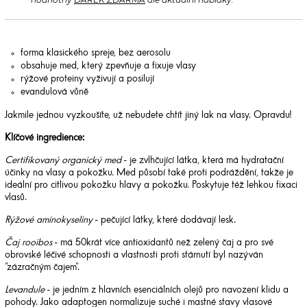
forma klasického spreje, bez aerosolu
obsahuje med, který zpevňuje a fixuje vlasy
rýžové proteiny vyživují a posilují
evandulová vůně
Jakmile jednou vyzkoušíte, už nebudete chtít jiný lak na vlasy. Opravdu!
Klíčové ingredience:
Certifikovaný organický med
- je zvlhčující látka, která má hydratační
účinky na vlasy a pokožku. Med působí také proti podráždění, takže je
ideální pro citlivou pokožku hlavy a pokožku. Poskytuje též lehkou fixaci
vlasů.
Rýžové aminokyseliny
- pečující látky, které dodávají lesk.
Čaj rooibos
- má 50krát více antioxidantů než zelený čaj a pro své
obrovské léčivé schopnosti a vlastnosti proti stárnutí byl nazýván
"zázračným čajem".
Levandule
- je jedním z hlavních esenciálních olejů pro navození klidu a
pohody. Jako adaptogen normalizuje suché i mastné stavy vlasové