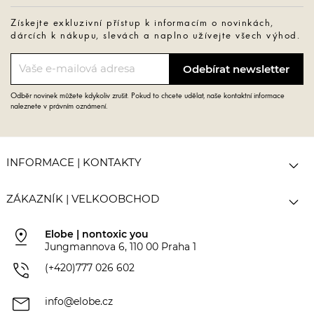
Získejte exkluzivní přístup k informacím o novinkách,
dárcích k nákupu, slevách a naplno užívejte všech výhod.
Odběr novinek můžete kdykoliv zrušit. Pokud to chcete udělat, naše kontaktní informace
naleznete v právním oznámení.

INFORMACE | KONTAKTY

ZÁKAZNÍK | VELKOOBCHOD
pin_drop
Elobe | nontoxic you
Jungmannova 6, 110 00 Praha 1
phone_in_talk
(+420)777 026 602
mail
info@elobe.cz