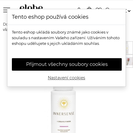
menu
person
shopping_bag
favorite_border
search
Tento eshop používá cookies
Domů
Značky
Innersense
Innersense I Create Finish - Lak na
vlasy
Tento eshop ukládá soubory známé jako cookies v
souladu s nastavením Vašeho zařízení. Užíváním tohoto
eshopu udělujete s jejich ukládáním souhlas.
Přijmout všechny soubory cookies
Nastavení cookies