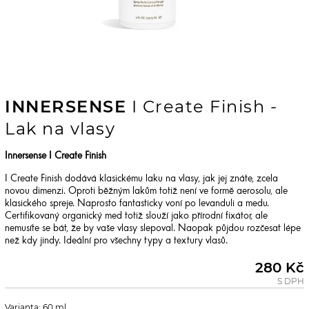
INNERSENSE
I Create Finish -
Lak na vlasy
Innersense I Create Finish
I Create Finish dodává klasickému laku na vlasy, jak jej znáte, zcela
novou dimenzi. Oproti běžným lakům totiž není ve formě aerosolu, ale
klasického spreje. Naprosto fantasticky voní po levanduli a medu.
Certifikovaný organický med totiž slouží jako přírodní fixátor, ale
nemusíte se bát, že by vaše vlasy slepoval. Naopak půjdou rozčesat lépe
než kdy jindy. Ideální pro všechny typy a textury vlasů.
280 Kč
S DPH
Varianta: 60 ml