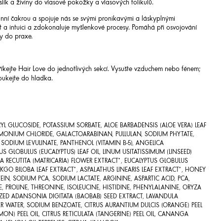
ík a živiny do vlasové pokožky a vlasových folikulů.
unní čakrou a spojuje nás se svými pronikavými a láskyplnými
ost a intuici a zdokonaluje myšlenkové procesy. Pomáhá při osvojování
y do praxe.
říkejte Hair Love do jednotlivých sekcí. Vysušte vzduchem nebo fénem;
oukejte do hladka.
YL GLUCOSIDE, POTASSIUM SORBATE, ALOE BARBADENSIS (ALOE VERA) LEAF
IMONIUM CHLORIDE, GALACTOARABINAN, PULLULAN, SODIUM PHYTATE,
 SODIUM LEVULINATE, PANTHENOL (VITAMIN B-5), ANGELICA
 GLOBULUS (EUCALYPTUS) LEAF OIL, LINUM USITATISSIMUM (LINSEED)
LA RECUTITA (MATRICARIA) FLOWER EXTRACT*, EUCALYPTUS GLOBULUS
NKGO BILOBA LEAF EXTRACT*, ASPALATHUS LINEARIS LEAF EXTRACT*, HONEY
EIN, SODIUM PCA, SODIUM LACTATE, ARGININE, ASPARTIC ACID, PCA,
NE, PROLINE, THREONINE, ISOLEUCINE, HISTIDINE, PHENYLALANINE, ORYZA
LYZED ADANSONIA DIGITATA (BAOBAB) SEED EXTRACT, LAVANDULA
R WATER, SODIUM BENZOATE, CITRUS AURANTIUM DULCIS (ORANGE) PEEL
EMON) PEEL OIL, CITRUS RETICULATA (TANGERINE) PEEL OIL, CANANGA