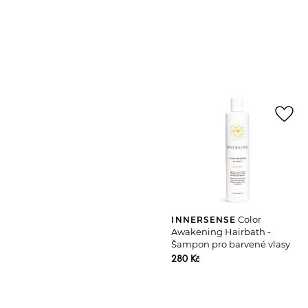
favorite_border
Color
INNERSENSE
Awakening Hairbath -
Šampon pro barvené vlasy
280 Kč