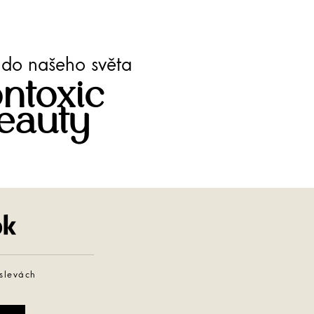
te do našeho světa
ntoxic
eauty
Facebook
 slevách