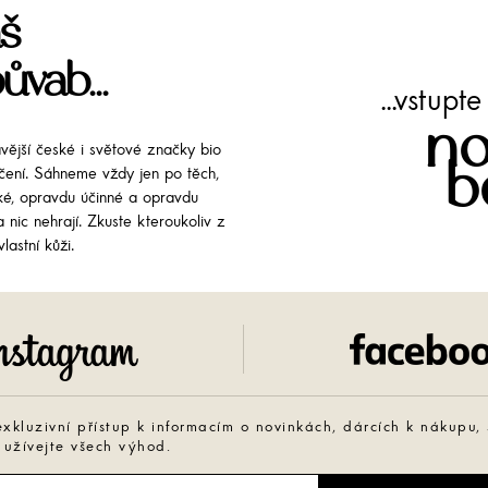
š
ůvab...
...vstup
no
avější české i světové značky bio
b
líčení. Sáhneme vždy jen po těch,
cké, opravdu účinné a opravdu
 nic nehrají. Zkuste kteroukoliv z
lastní kůži.
Instagram
exkluzivní přístup k informacím o novinkách, dárcích k nákupu,
 užívejte všech výhod.