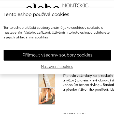
Tento eshop používá cookies
LÍČENÍ
VŮNĚ
OPALOVÁNÍ
PRO MUŽE
OS
Tento eshop ukládá soubory známé jako cookies v souladu s
nastavením Vašeho zařízení. Užíváním tohoto eshopu udělujete
tylingový sprej pro objem a tepelnou ochranu vlasů
s jejich ukládáním souhlas.
INNERSENSE
H
Stylingový spr
Přijmout všechny soubory cookies
ochranu vlasů
Nastavení cookies
Innersense Hair Love Prep Spray
Připravte vaše vlasy na jakoukoliv 
a rýžový protein, které obnovují s
konečkům během stylingu. Baobab 
a působení životního prostředí. Ide