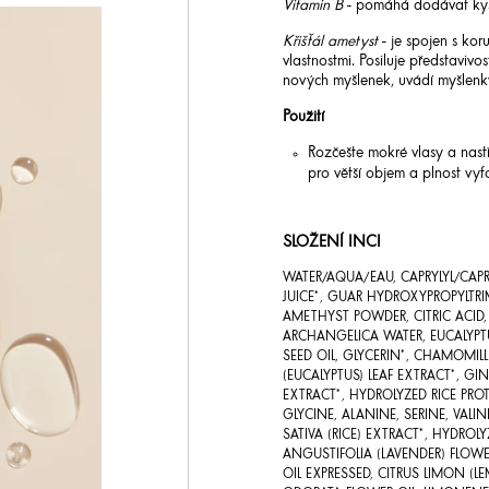
Vitamin B
- pomáhá dodávat kysl
Křišťál ametyst
- je spojen s kor
vlastnostmi. Posiluje představiv
nových myšlenek, uvádí myšlenk
Použití
Rozčešte mokré vlasy a nast
pro větší objem a plnost vyf
SLOŽENÍ INCI
WATER/AQUA/EAU, CAPRYLYL/CAPR
JUICE*, GUAR HYDROXYPROPYLTR
AMETHYST POWDER, CITRIC ACID,
ARCHANGELICA WATER, EUCALYPTUS
SEED OIL, GLYCERIN*, CHAMOMIL
(EUCALYPTUS) LEAF EXTRACT*, GI
EXTRACT*, HYDROLYZED RICE PROT
GLYCINE, ALANINE, SERINE, VALI
SATIVA (RICE) EXTRACT*, HYDRO
ANGUSTIFOLIA (LAVENDER) FLOWE
OIL EXPRESSED, CITRUS LIMON (L