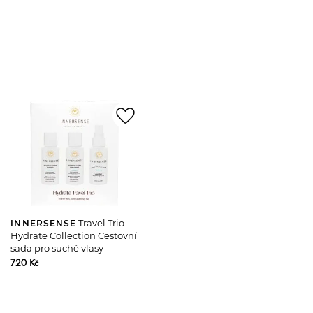
favorite_border
Travel Trio -
INNERSENSE
Hydrate Collection Cestovní
sada pro suché vlasy
720 Kč