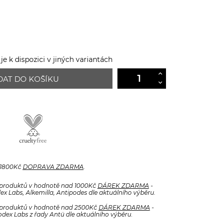
e k dispozici v jiných variantách
DAT DO KOŠÍKU
 1800Kč
DOPRAVA ZDARMA
.
produktů v hodnotě nad 1000Kč
DÁREK ZDARMA
-
x Labs, Alkemilla, Antipodes dle aktuálního výběru.
produktů v hodnotě nad 2500Kč
DÁREK ZDARMA
-
odex Labs z řady Antü dle aktuálního výběru.