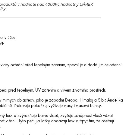
produktů v hodnotě nad 4000Kč hodnotný
DÁREK
dky.
oliv účes
avě
 vlasy ochrání před tepelným zářením, zpevní je a dodá jim celodenní
péči před tepelným, UV zářením a vlivem životního prostředí.
v mírných oblastech, jako je západní Evropa, Himálaj a Sibiř. Andělika
obiálně. Prokrvuje pokožku, vyživuje vlasy i vlasové bunky.
ný lesk a zvýrazňuje barvu vlasů, zvyšuje schopnost vlasů vázat
t v tahu. Tyto pečující látky dodávají lesk a třpyt tím, že ošetřují
.