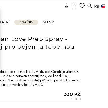
shopping_bag
person
favorite_border
search
Kč
TATNÍ
ZNAČKY
SLEVY
air Love Prep Spray -
ej pro objem a tepelnou
další péči s touhle láskou v lahvičce. Obsahuje vitamín B
ílu a lesk a zároveň zpevňují vlasy od kořínků ke
a kořen anděliky poskytují péči při tepelném, UV záření
ální pro všechny textury vlasů.
330 Kč
S DPH