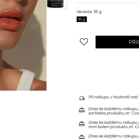
Varianta: 95 g
95 g
favorite_border
PŘI
delivery_truck_speed
Při nákupu v hodnotě nad
redeem
Dnes ke každému nákupu 
sachetka produktu zn. Code
redeem
Dnes ke každému nákupu 
mini balení produktu zn. C
redeem
Dnes ke každému nákupu 