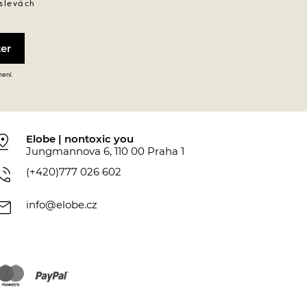
 slevách
mení.
_drop
Elobe | nontoxic you
Jungmannova 6, 110 00 Praha 1
_in_talk
(+420)777 026 602
ail
info@elobe.cz