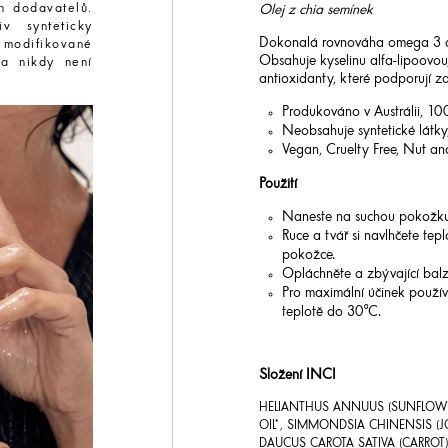
h dodavatelů.
Olej z chia semínek
v synteticky
Dokonalá rovnováha omega 3 a 6 
 modifikované
Obsahuje kyselinu alfa-lipoovou
 a nikdy není
antioxidanty, které podporují z
Produkováno v Austrálii, 10
Neobsahuje syntetické látky,
Vegan, Cruelty Free, Nut an
Použití
Naneste na suchou pokožku a
Ruce a tvář si navlhčete tep
pokožce.
Opláchněte a zbývající bal
Pro maximální účinek použív
teplotě do 30°C.
Složení INCI
HELIANTHUS ANNUUS (SUNFLOWER
OIL*, SIMMONDSIA CHINENSIS (JO
DAUCUS CAROTA SATIVA (CARROT)