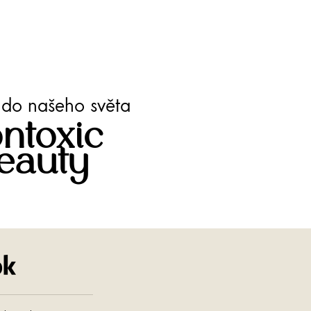
te do našeho světa
ntoxic
eauty
Facebook