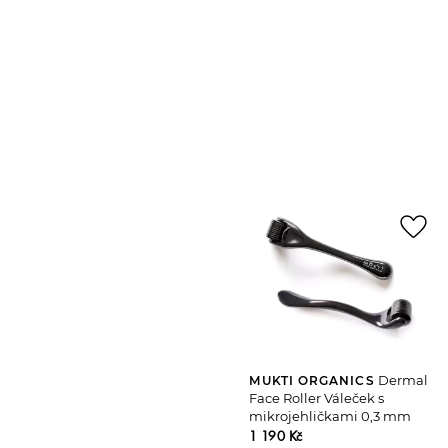
favorite_border
Dermal
MUKTI ORGANICS
Face Roller Váleček s
mikrojehličkami 0,3 mm
1 190 Kč