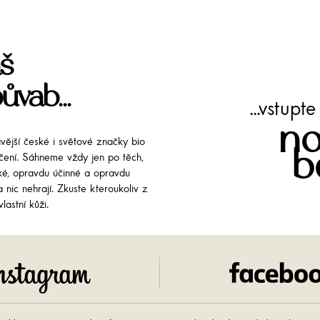
š
ůvab...
...vstup
no
avější české i světové značky bio
b
líčení. Sáhneme vždy jen po těch,
cké, opravdu účinné a opravdu
 nic nehrají. Zkuste kteroukoliv z
lastní kůži.
Instagram