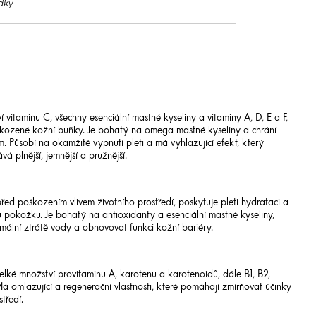
dky.
vitaminu C, všechny esenciální mastné kyseliny a vitaminy A, D, E a F,
kozené kožní buňky. Je bohatý na omega mastné kyseliny a chrání
m. Působí na okamžité vypnutí pleti a má vyhlazující efekt, který
vá plnější, jemnější a pružnější.
ed poškozením vlivem životního prostředí, poskytuje pleti hydrataci a
 pokožku. Je bohatý na antioxidanty a esenciální mastné kyseliny,
ální ztrátě vody a obnovovat funkci kožní bariéry.
lké množství provitaminu A, karotenu a karotenoidů, dále B1, B2,
. Má omlazující a regenerační vlastnosti, které pomáhají zmírňovat účinky
tředí.