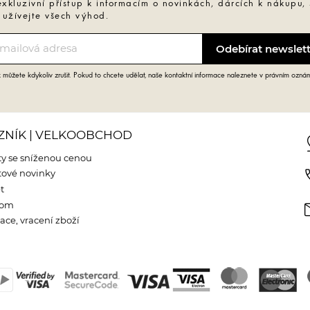
exkluzivní přístup k informacím o novinkách, dárcích k nákupu,
 užívejte všech výhod.
můžete kdykoliv zrušit. Pokud to chcete udělat, naše kontaktní informace naleznete v právním ozná
ZNÍK | VELKOOBCHOD
pin
y se sníženou cenou
phone
ové novinky
t
m
oom
ce, vracení zboží