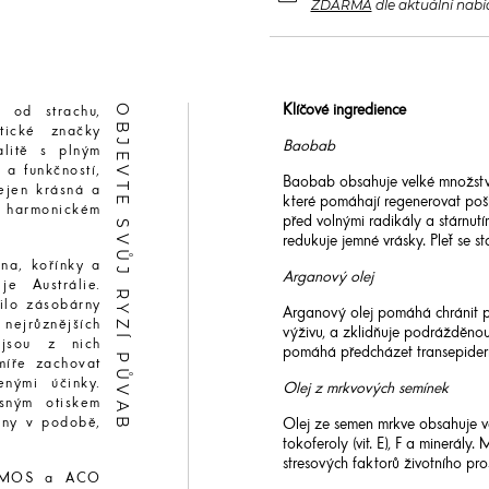
ZDARMA
dle aktuální nabí
OBJEVTE SVŮJ RYZÍ PŮVAB
Klíčové ingredience
 od strachu,
tické značky
Baobab
alitě s plným
 a funkčností,
Baobab obsahuje velké množství 
ejen krásná a
které pomáhají regenerovat poš
 v harmonickém
před volnými radikály a stárnutí
redukuje jemné vrásky. Pleť se stá
ena, kořínky a
Arganový olej
je Austrálie.
řilo zásobárny
Arganový olej pomáhá chránit př
nejrůznějších
výživu, a zklidňuje podrážděnou
 jsou z nich
pomáhá předcházet transepiderm
míře zachovat
enými účinky.
Olej z mrkvových semínek
esným otiskem
omny v podobě,
Olej ze semen mrkve obsahuje ve
tokoferoly (vit. E), F a minerály
stresových faktorů životního pros
COSMOS a ACO