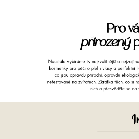
Pro vá
přirozený
p
Neustále vybíráme ty nejkvalitnější a nejzajím
kosmetiky pro péči o pleť i vlasy a perfektní 
co jsou opravdu přírodní, opravdu ekologi
netestované na zvířatech. Zkrátka těch, co si na
nich a přesvědčte se na v