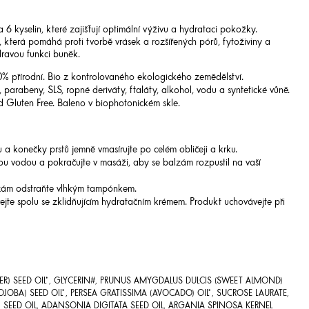
kyselin, které zajišťují optimální výživu a hydrataci pokožky.
, která pomáhá proti tvorbě vrásek a rozšířených pórů, fytoživiny a
dravou funkci buněk.
0% přírodní. Bio z kontrolovaného ekologického zemědělství.
 parabeny, SLS, ropné deriváty, ftaláty, alkohol, vodu a syntetické vůně.
d Gluten Free.
Baleno v b
iophotonic
kém
skle
.
 konečky prstů jemně vmasírujte po celém obličeji a krku.
lou vodou a pokračujte v masáži, aby se balzám rozpustil na vaší
zám odstraňte vlhkým tampónkem.
ejte spolu se zklidňujícím hydratačním krémem. Produkt uchovávejte při
) SEED OIL*, GLYCERIN#, PRUNUS AMYGDALUS DULCIS (SWEET ALMOND)
JOBA) SEED OIL*, PERSEA GRATISSIMA (AVOCADO) OIL*, SUCROSE LAURATE,
 SEED OIL, ADANSONIA DIGITATA SEED OIL, ARGANIA SPINOSA KERNEL