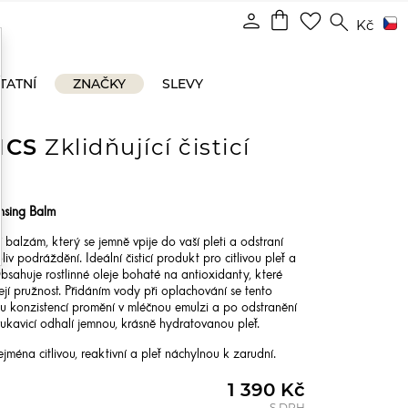
shopping_bag
person
favorite_border
search
Kč
TATNÍ
ZNAČKY
SLEVY
ICS
Zklidňující čisticí
nsing Balm
 balzám, který se jemně vpije do vaší pleti a odstraní
v podráždění. Ideální čisticí produkt pro citlivou pleť a
bsahuje rostlinné oleje bohaté na antioxidanty, které
 její pružnost. Přidáním vody při oplachování se tento
vou konzistencí promění v mléčnou emulzi a po odstranění
ukavicí odhalí jemnou, krásně hydratovanou pleť.
jména citlivou, reaktivní a pleť náchylnou k zarudní.
1 390 Kč
S DPH