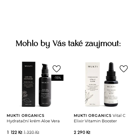
Mohlo by Vás také zaujmout:
favorite_border
favorite_border
-15%
Vital C
MUKTI ORGANICS
MUKTI ORGANICS
Hydratační krém Aloe Vera
Elixir Vitamin Booster
1 122 Kč
2 290 Kč
1 320 Kč