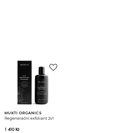
favorite_border
MUKTI ORGANICS
Regenerační exfoliant 2v1
1 410 Kč