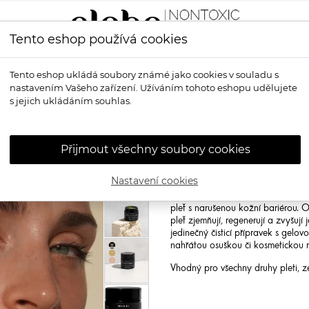
Tento eshop používá cookies
LÍČENÍ
VŮNĚ
OPALOVÁNÍ
PRO MUŽE
OS
Tento eshop ukládá soubory známé jako cookies v souladu s
nastavením Vašeho zařízení. Užíváním tohoto eshopu udělujete
í balzám
s jejich ukládáním souhlas.
MUKTI ORGAN
balzám
Přijmout všechny soubory cookies
Mukti Organics Gentle Melt Clea
Nastavení cookies
Často oceňovaný luxusní bio čisticí
make-up a nečistoty bez jakéhokoli
pleť s narušenou kožní bariérou. O
pleť zjemňují, regenerují a zvyšují
jedinečný čisticí přípravek s gelo
nahřátou osuškou či kosmetickou r
Vhodný pro všechny druhy pleti, ze