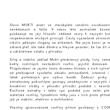
Slovo MUKTI značí ve starobylém sanskrtu osvobození
nevědomosti a falše. V názvu této australské kosme
poukazuje na její filozofii vědomé cesty k nejvyšší kv
respektováním etických principů. Cesty vyznačené účinností
nikoliv pěknými slogany na etiketách. Na jejím konci je n
zdravá pleť, ale také důvěra a hřejivé poznání, že lze žít
a udržitelném vztahu s přírodou.
Silný a stabilní základ Mukti představují plody, listy, sem
květy rozličných nevšedních rostlin, jejichž domovem 
Přizpůsobení se jejímu často drsnému klimatu z nich vytvo
až překvapivě vysokého obsahu antioxidantů, vitamínů i 
látek potřebných pro výživu buněk. Žádoucí prvky
extrahovány pokročilými postupy umožňujícími v nejvyšší 
bioaktivní složky v původní přírodní podobě s nesníž
Rostlinné extrakty v takto ryzí podobě jsou velmi př
mateřské rostliny, fytoaktivní látky jsou v nich proto přít
jež je stabilní, efektivní a multifunkční.
Všechny zpracovávané rostliny přitom pocházejí z 