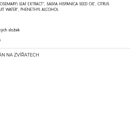
OSEMARY) LEAF EXTRACT*, SALVIA HISPANICA SEED OIL*, CITRUS
UIT WATER*, PHENETHYL ALCOHOL.
y
kých složek
u