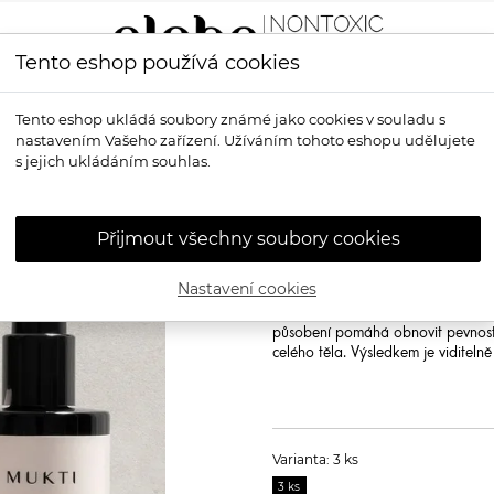
Tento eshop používá cookies
LÍČENÍ
VŮNĚ
OPALOVÁNÍ
PRO MUŽE
OS
Tento eshop ukládá soubory známé jako cookies v souladu s
nastavením Vašeho zařízení. Užíváním tohoto eshopu udělujete
iance Body Trio Sada na tělo
s jejich ukládáním souhlas.
MUKTI ORGAN
Defiance Body 
Přijmout všechny soubory cookies
Mukti Organics Ultimate Age Defi
Nastavení cookies
Tři kroky k pevnější, pružnější a z
kombinuje tři vysoce účinné produ
působení pomáhá obnovit pevnost,
celého těla. Výsledkem je viditelně
Varianta: 3 ks
3 ks