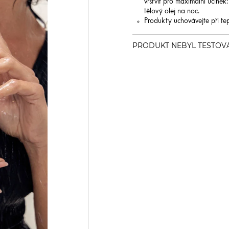
vrstvit pro maximální účinek
tělový olej na noc.
Produkty uchovávejte při te