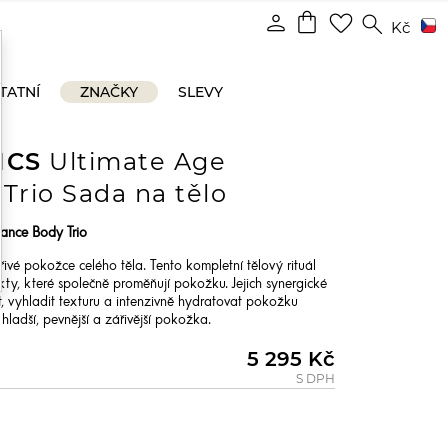
shopping_bag
person
favorite_border
search
Kč
TATNÍ
ZNAČKY
SLEVY
ICS
Ultimate Age
Trio Sada na tělo
ance Body Trio
ářivé pokožce celého těla. Tento kompletní tělový rituál
kty, které společně proměňují pokožku. Jejich synergické
 vyhladit texturu a intenzivně hydratovat pokožku
 hladší, pevnější a zářivější pokožka.
5 295 Kč
S DPH