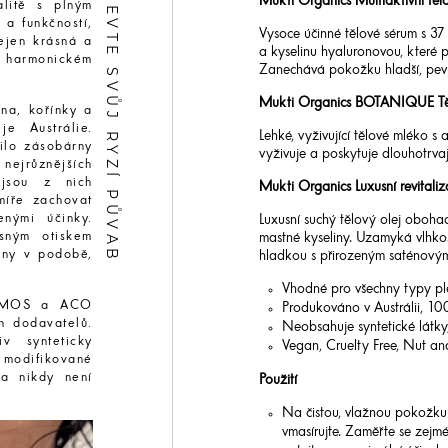
OBJEVTE SVŮJ RYZÍ PŮVAB
Mukti Organics Multiaktivní těl
alitě s plným
 a funkčností,
Vysoce účinné tělové sérum s 37 
ejen krásná a
a kyselinu hyaluronovou, které po
 v harmonickém
Zanechává pokožku hladší, pevně
Mukti Organics
BOTANIQUE Tě
ena, kořínky a
je Austrálie.
Lehké, vyživující tělové mléko s
řilo zásobárny
vyživuje a poskytuje dlouhotrvají
nejrůznějších
 jsou z nich
Mukti Organics
Luxusní revitali
míře zachovat
enými účinky.
Luxusní suchý tělový olej oboha
esným otiskem
mastné kyseliny. Uzamyká vlhkos
omny v podobě,
hladkou s přirozeným saténovým
Vhodné pro všechny typy plet
COSMOS a ACO
Produkováno v Austrálii, 10
h dodavatelů.
Neobsahuje syntetické látky,
v synteticky
Vegan, Cruelty Free, Nut and
 modifikované
 a nikdy není
Použití
Na čistou, vlažnou pokožku
vmasírujte. Zaměřte se zejmé