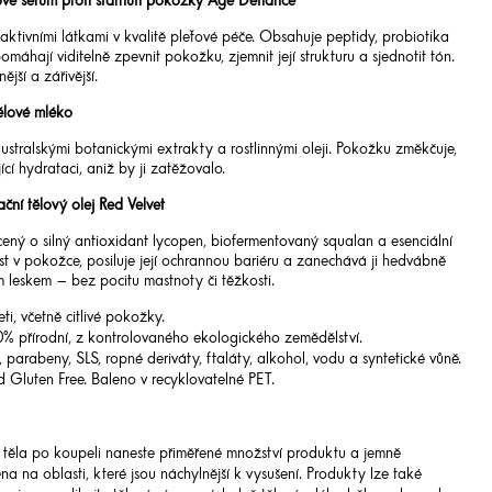
ové sérum proti stárnutí pokožky Age Defiance
aktivními látkami v kvalitě pleťové péče. Obsahuje peptidy, probiotika
máhají viditelně zpevnit pokožku, zjemnit její strukturu a sjednotit tón.
jší a zářivější.
lové mléko
 australskými botanickými extrakty a rostlinnými oleji. Pokožku změkčuje,
cí hydrataci, aniž by ji zatěžovalo.
zační tělový olej Red Velvet
cený o silný antioxidant lycopen, biofermentovaný squalan a esenciální
t v pokožce, posiluje její ochrannou bariéru a zanechává ji hedvábně
 leskem – bez pocitu mastnoty či těžkosti.
i, včetně citlivé pokožky.
0% přírodní, z kontrolovaného ekologického zemědělství.
 parabeny, SLS, ropné deriváty, ftaláty, alkohol, vodu a syntetické vůně.
 Gluten Free. Baleno v recyklovatelné PET.
 těla po koupeli naneste přiměřené množství produktu a jemně
na na oblasti, které jsou náchylnější k vysušení. Produkty lze také