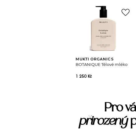
favorite_border
MUKTI ORGANICS
BOTANIQUE Tělové mléko
1 250 Kč
Pro vá
přirozený
p