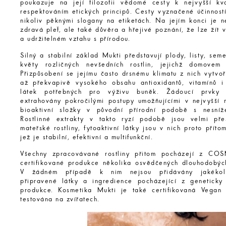
poukazuje na její filozofii vědomé cesty k nejvyšší kv
respektováním etických principů. Cesty vyznačené účinností
nikoliv pěknými slogany na etiketách. Na jejím konci je n
zdravá pleť, ale také důvěra a hřejivé poznání, že lze žít
a udržitelném vztahu s přírodou.
Silný a stabilní základ Mukti představují plody, listy, sem
květy rozličných nevšedních rostlin, jejichž domovem 
Přizpůsobení se jejímu často drsnému klimatu z nich vytvo
až překvapivě vysokého obsahu antioxidantů, vitamínů i 
látek potřebných pro výživu buněk. Žádoucí prvky
extrahovány pokročilými postupy umožňujícími v nejvyšší 
bioaktivní složky v původní přírodní podobě s nesníž
Rostlinné extrakty v takto ryzí podobě jsou velmi př
mateřské rostliny, fytoaktivní látky jsou v nich proto přít
jež je stabilní, efektivní a multifunkční.
Všechny zpracovávané rostliny přitom pocházejí z 
certifikované produkce několika osvědčených dlouhodobýc
V žádném případě k nim nejsou přidávány jakékoli
připravené látky a ingredience pocházející z geneticky
produkce. Kosmetika Mukti je také certifikovaná Vegan
testována na zvířatech.