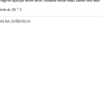
: nejprve aplikujte tělové sérum, následně tělové mléko během dne nebo
plotě do 30 ° C.