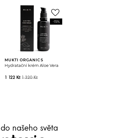
favorite_border
-15%
MUKTI ORGANICS
Hydratační krém Aloe Vera
1 122 Kč
1 320 Kč
te do našeho světa