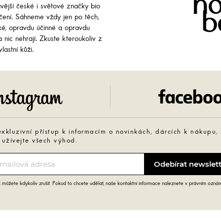
no
avější české i světové značky bio
b
líčení. Sáhneme vždy jen po těch,
cké, opravdu účinné a opravdu
 nic nehrají. Zkuste kteroukoliv z
lastní kůži.
Instagram
exkluzivní přístup k informacím o novinkách, dárcích k nákupu,
 užívejte všech výhod.
můžete kdykoliv zrušit. Pokud to chcete udělat, naše kontaktní informace naleznete v právním ozná