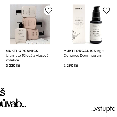
favorite_border
favorite_border
Age
MUKTI ORGANICS
MUKTI ORGANICS
Ultimate Tělová a vlasová
Defiance Denní sérum
kolekce
3 330 Kč
2 290 Kč
š
ůvab...
...vstup