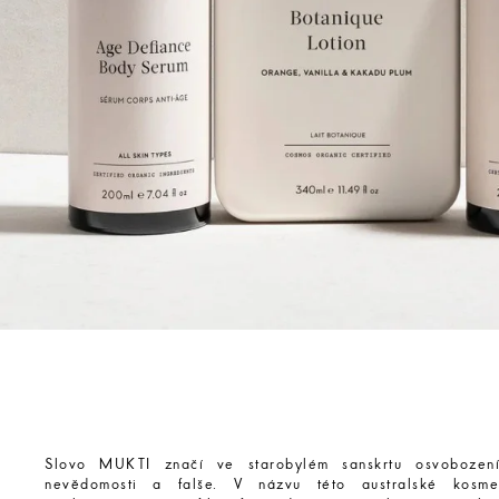
Slovo MUKTI značí ve starobylém sanskrtu osvobození
nevědomosti a falše. V názvu této australské kosme