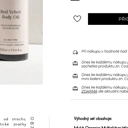
favorite_border
PŘI
delivery_truck_speed
Při nákupu v hodnotě nad
redeem
Dnes ke každému nákupu 
sachetka produktu zn. Code
redeem
Dnes ke každému nákupu 
mini balení produktu zn. C
redeem
Dnes ke každému nákupu 
ZDARMA
dle aktuální nabí
Výhodný set obsahuje:
 od strachu,
tické značky