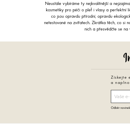
Neustále vybíráme ty nejkvalitnější a nejzajím
kosmetiky pro péči o pleť i vlasy a perfektní 
co jsou opravdu přírodní, opravdu ekologi
netestované na zvířatech. Zkrátka těch, co si na
nich a přesvědčte se na v
Získejte 
a naplno
Odběr novinek 