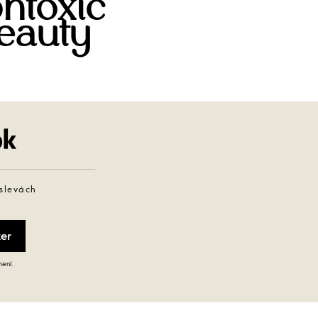
ntoxic
eauty
Facebook
 slevách
mení.