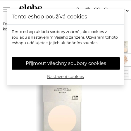
menu
person
shopping_bag
favorite_border
search
Tento eshop používá cookies
Domů
Značky
NUI Cosmetics
Nui Cosmetics Přírodní
kompaktní pudr Parakore
Tento eshop ukládá soubory známé jako cookies v
souladu s nastavením Vašeho zařízení. Užíváním tohoto
eshopu udělujete s jejich ukládáním souhlas.
Přijmout všechny soubory cookies
Nastavení cookies