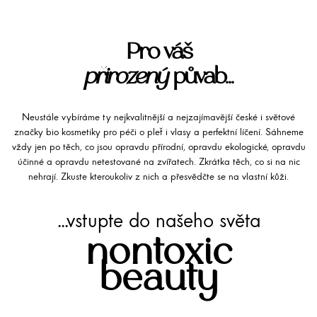
Pro váš
přirozený
půvab...
Neustále vybíráme ty nejkvalitnější a nejzajímavější české i světové
značky bio kosmetiky pro péči o pleť i vlasy a perfektní líčení. Sáhneme
vždy jen po těch, co jsou opravdu přírodní, opravdu ekologické, opravdu
účinné a opravdu netestované na zvířatech. Zkrátka těch, co si na nic
nehrají. Zkuste kteroukoliv z nich a přesvědčte se na vlastní kůži.
...vstupte do našeho světa
nontoxic
beauty