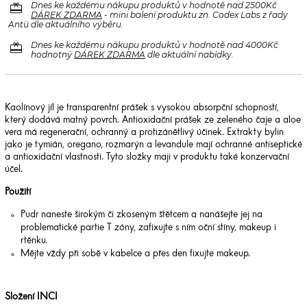
redeem
Dnes ke každému nákupu produktů v hodnotě nad 2500Kč
DÁREK ZDARMA
- mini balení produktu zn. Codex Labs z řady
Antü dle aktuálního výběru.
redeem
Dnes ke každému nákupu produktů v hodnotě nad 4000Kč
hodnotný
DÁREK ZDARMA
dle aktuální nabídky.
Kaolínový jíl je transparentní prášek s vysokou absorpční schopností,
který dodává matný povrch. Antioxidační prášek ze zeleného čaje a aloe
vera má regenerační, ochranný a protizánětlivý účinek. Extrakty bylin
jako je tymián, oregano, rozmarýn a levandule mají ochranné antiseptické
a antioxidační vlastnosti. Tyto složky maji v produktu také konzervační
účel.
Použití
Pudr naneste širokým či zkoseným štětcem a nanášejte jej na
problematické partie T zóny, zafixujte s ním oční stíny, makeup i
rtěnku.
Mějte vždy při sobě v kabelce a přes den fixujte makeup.
Složení INCI