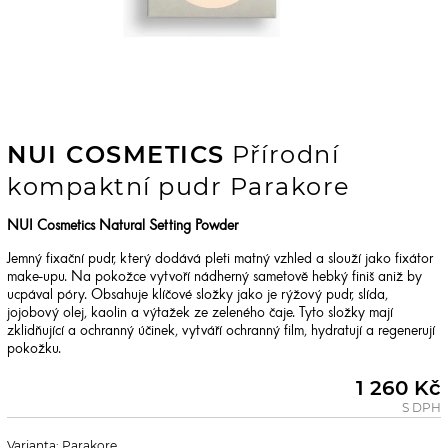
NUI COSMETICS
Přírodní
kompaktní pudr Parakore
NUI Cosmetics Natural Setting Powder
Jemný fixační pudr, který dodává pleti matný vzhled a slouží jako fixátor
make-upu. Na pokožce vytvoří nádherný sametově hebký finiš aniž by
ucpával póry. Obsahuje klíčové složky jako je rýžový pudr, slída,
jojobový olej, kaolin a výtažek ze zeleného čaje. Tyto složky mají
zklidňující a ochranný účinek, vytváří ochranný film, hydratují a regenerují
pokožku.
1 260 Kč
S DPH
Varianta: Parakore