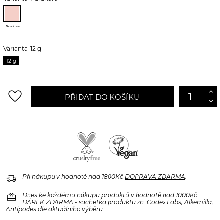
Parakore
Varianta: 12 g
12 g
favorite_border
PŘIDAT DO KOŠÍKU
delivery_truck_speed
Při nákupu v hodnotě nad 1800Kč
DOPRAVA ZDARMA
.
redeem
Dnes ke každému nákupu produktů v hodnotě nad 1000Kč
DÁREK ZDARMA
- sachetka produktu zn. Codex Labs, Alkemilla,
Antipodes dle aktuálního výběru.