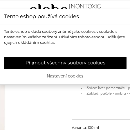
Tento eshop používá cookies
LÍČENÍ
VŮNĚ
OPALOVÁNÍ
PRO MUŽE
OS
Tento eshop ukládá soubory známé jako cookies v souladu s
nastavením Vašeho zařízení. Užíváním tohoto eshopu udělujete
oaletní voda Noces de Jasmin
s jejich ukládáním souhlas.
PLANTES ET 
voda Noces de
Přijmout všechny soubory cookies
Toaletní voda Noces de Jasmin / J
svatební tanec. Prostupují ji nót
Nastavení cookies
Hlava: mandarinka - hořk
Srdce: květ pomeranče - j
Základ: pačule - ambra
- 
Varianta: 100 ml