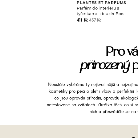
PLANTES ET PARFUMS
Parfém do interiéru s
tyčinkami - difuzér Bois
d’Orient
411 Kč
457 Kč
Pro vá
přirozený
p
Neustále vybíráme ty nejkvalitnější a nejzajím
kosmetiky pro péči o pleť i vlasy a perfektní 
co jsou opravdu přírodní, opravdu ekologi
netestované na zvířatech. Zkrátka těch, co si na
nich a přesvědčte se na v