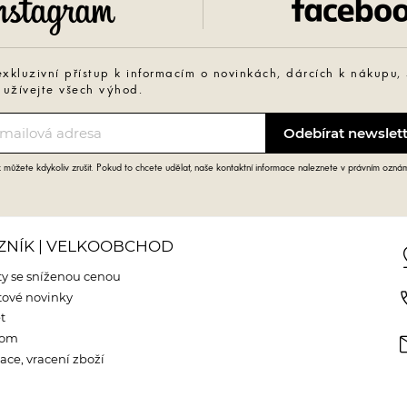
Instagram
exkluzivní přístup k informacím o novinkách, dárcích k nákupu,
 užívejte všech výhod.
můžete kdykoliv zrušit. Pokud to chcete udělat, naše kontaktní informace naleznete v právním ozná
ZNÍK | VELKOOBCHOD
pin
y se sníženou cenou
phone
ové novinky
t
m
oom
ce, vracení zboží