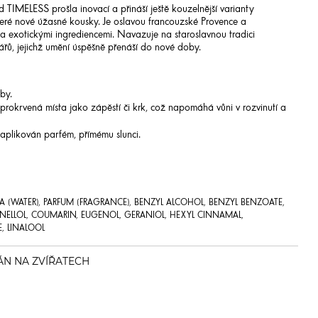
d TIMELESS prošla inovací a přináší ještě kouzelnější varianty
teré nové úžasné kousky. Je oslavou francouzské Provence a
mnoha exotickými ingrediencemi. Navazuje na staroslavnou tradici
ářů, jejichž umění úspěšně přenáší do nové doby.
by.
prokrvená místa jako zápěstí či krk, což napomáhá vůni v rozvinutí a
 aplikován parfém, přímému slunci.
UA (WATER), PARFUM (FRAGRANCE), BENZYL ALCOHOL, BENZYL BENZOATE,
TRONELLOL, COUMARIN, EUGENOL, GERANIOL, HEXYL CINNAMAL,
, LINALOOL