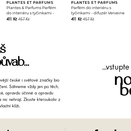
PLANTES ET PARFUMS
PLANTES ET PARFUMS
Plantes & Parfums Parfém
Parfém do interiéru s
do interiéru s tyčinkami -
tyčinkami - difuzér Verveine
difuzér Mon Bel...
Fraiche
411 Kč
411 Kč
457 Kč
457 Kč
š
ůvab...
...vstup
no
avější české i světové značky bio
b
líčení. Sáhneme vždy jen po těch,
cké, opravdu účinné a opravdu
 nic nehrají. Zkuste kteroukoliv z
lastní kůži.