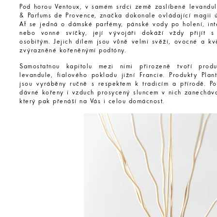
Pod horou Ventoux, v samém srdci země zaslíbené levanduli
& Parfums de Provence, značka dokonale ovládající magii ú
Ať se jedná o dámské parfémy, pánské vody po holení, int
nebo vonné svíčky, její vývojáři dokáží vždy přijít 
osobitým. Jejich dílem jsou vůně velmi svěží, ovocné a kv
zvýrazněné kořeněnými podtóny.
Samostatnou kapitolu mezi nimi přirozeně tvoří prod
levandule, fialového pokladu jižní Francie. Produkty Plan
jsou vyráběny ručně s respektem k tradicím a přírodě. Po
dávné kořeny i vzduch prosycený sluncem v nich zanechávaj
který pak přenáší na Vás i celou domácnost.