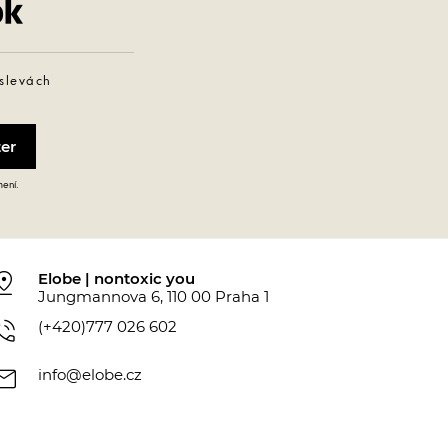
 slevách
mení.
_drop
Elobe | nontoxic you
Jungmannova 6, 110 00 Praha 1
_in_talk
(+420)777 026 602
ail
info@elobe.cz