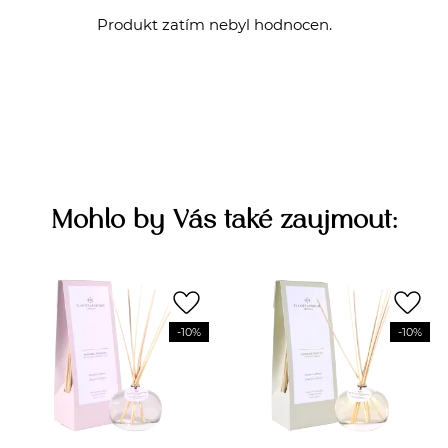
Produkt zatím nebyl hodnocen.
Mohlo by Vás také zaujmout:
favorite_border
favorite_border
-10%
-10%