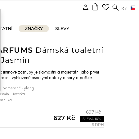
shopping_bag
person
favorite_border
search
Kč
TATNÍ
ZNAČKY
SLEVY
PARFUMS
Dámská toaletní
 Jasmin
asmínové zásnuby je slavnostní a majestátní jako první
y jasmínu vyhlazené ospalými doteky ambry a pačule.
ý pomeranč - ylang
asmín - švestka
vanilka
697 Kč
627 Kč
SLEVA 10%
S DPH