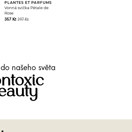
PLANTES ET PARFUMS
Vonná svíčka Pétale de
Rose
357 Kč
397 Kč
te do našeho světa
ntoxic
eauty
Facebook