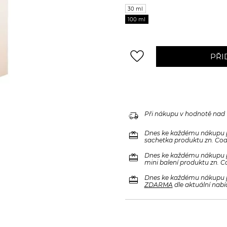
30 ml
100 ml
favorite_border
PŘI
delivery_truck_speed
Při nákupu v hodnotě nad
redeem
Dnes ke každému nákupu 
sachetka produktu zn. Code
redeem
Dnes ke každému nákupu 
mini balení produktu zn. C
redeem
Dnes ke každému nákupu 
ZDARMA
dle aktuální nabí