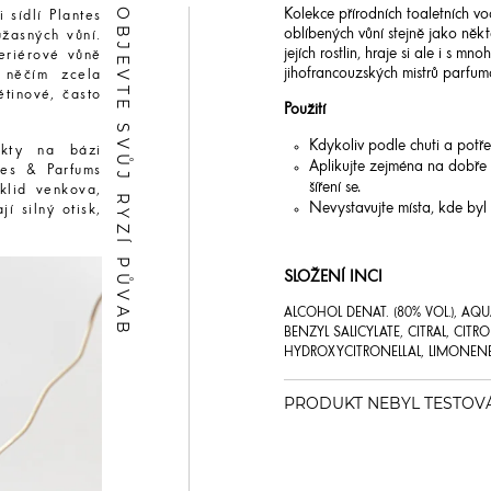
OBJEVTE SVŮJ RYZÍ PŮVAB
Kolekce přírodních toaletních vo
 sídlí Plantes
oblíbených vůní stejně jako něk
žasných vůní.
jejích rostlin, hraje si ale i s 
eriérové vůně
jihofrancouzských mistrů parfum
s něčím zcela
ětinové, často
Použití
Kdykoliv podle chuti a potře
ukty na bázi
Aplikujte zejména na dobře 
tes & Parfums
šíření se.
klid venkova,
Nevystavujte místa, kde byl
í silný otisk,
SLOŽENÍ INCI
ALCOHOL DENAT. (80% VOL.), AQ
BENZYL SALICYLATE, CITRAL, CI
HYDROXYCITRONELLAL, LIMONENE