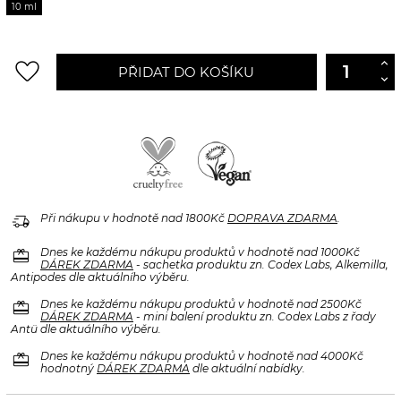
10 ml
favorite_border
PŘIDAT DO KOŠÍKU
delivery_truck_speed
Při nákupu v hodnotě nad 1800Kč
DOPRAVA ZDARMA
.
redeem
Dnes ke každému nákupu produktů v hodnotě nad 1000Kč
DÁREK ZDARMA
- sachetka produktu zn. Codex Labs, Alkemilla,
Antipodes dle aktuálního výběru.
redeem
Dnes ke každému nákupu produktů v hodnotě nad 2500Kč
DÁREK ZDARMA
- mini balení produktu zn. Codex Labs z řady
Antü dle aktuálního výběru.
redeem
Dnes ke každému nákupu produktů v hodnotě nad 4000Kč
hodnotný
DÁREK ZDARMA
dle aktuální nabídky.