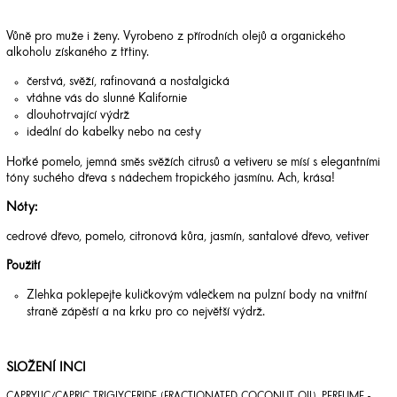
Vůně pro muže i ženy. Vyrobeno z přírodních olejů a organického
alkoholu získaného z třtiny.
čerstvá, svěží, rafinovaná a nostalgická
vtáhne vás do slunné Kalifornie
dlouhotrvající výdrž
ideální do kabelky nebo na cesty
Hořké pomelo, jemná směs svěžích citrusů a vetiveru se mísí s elegantními
tóny suchého dřeva s nádechem tropického jasmínu. Ach, krása!
Nóty:
cedrové dřevo, pomelo, citronová kůra, jasmín, santalové dřevo, vetiver
Použití
Zlehka poklepejte kuličkovým válečkem na pulzní body na vnitřní
straně zápěstí a na krku pro co největší výdrž.
SLOŽENÍ INCI
CAPRYLIC/CAPRIC TRIGLYCERIDE (FRACTIONATED COCONUT OIL), PERFUME ­