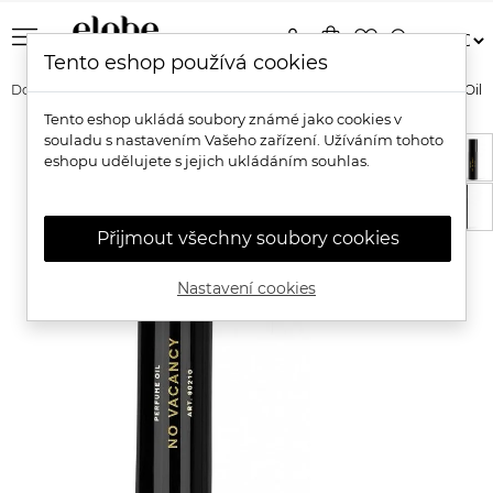
menu
person
shopping_bag
favorite_border
search
Tento eshop používá cookies
Domů
Značky
RAAW Alchemy
RAAW Alchemy No Vacancy Oil
Tento eshop ukládá soubory známé jako cookies v
souladu s nastavením Vašeho zařízení. Užíváním tohoto
eshopu udělujete s jejich ukládáním souhlas.
Přijmout všechny soubory cookies
Nastavení cookies