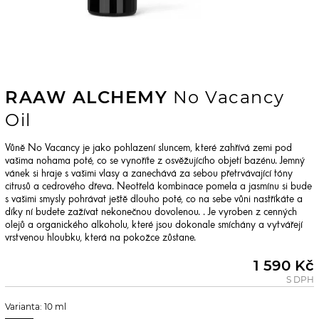
RAAW ALCHEMY
No Vacancy
Oil
Vůně No Vacancy je jako pohlazení sluncem, které zahřívá zemi pod
vašima nohama poté, co se vynoříte z osvěžujícího objetí bazénu. Jemný
vánek si hraje s vašimi vlasy a zanechává za sebou přetrvávající tóny
citrusů a cedrového dřeva. Neotřelá kombinace pomela a jasmínu si bude
s vašimi smysly pohrávat ještě dlouho poté, co na sebe vůni nastříkáte a
díky ní budete zažívat nekonečnou dovolenou. . Je vyroben z cenných
olejů a organického alkoholu, které jsou dokonale smíchány a vytvářejí
vrstvenou hloubku, která na pokožce zůstane.
1 590 Kč
S DPH
Varianta: 10 ml