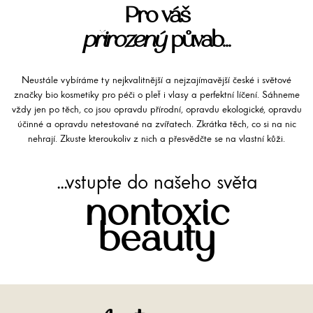
Pro váš
přirozený
půvab...
Neustále vybíráme ty nejkvalitnější a nejzajímavější české i světové
značky bio kosmetiky pro péči o pleť i vlasy a perfektní líčení. Sáhneme
vždy jen po těch, co jsou opravdu přírodní, opravdu ekologické, opravdu
účinné a opravdu netestované na zvířatech. Zkrátka těch, co si na nic
nehrají. Zkuste kteroukoliv z nich a přesvědčte se na vlastní kůži.
...vstupte do našeho světa
nontoxic
beauty