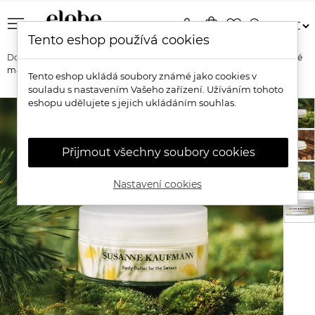
menu
person
shopping_bag
favorite_border
search
Tento eshop používá cookies
Domů
Značky
Susanne Kaufmann
Susanne Kaufmann Tělové
máslo pro vaše smysly
Tento eshop ukládá soubory známé jako cookies v
souladu s nastavením Vašeho zařízení. Užíváním tohoto
eshopu udělujete s jejich ukládáním souhlas.
Přijmout všechny soubory cookies
Nastavení cookies