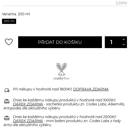
S DPH
Varianta: 200 ml
200 ml
favorite_border
PŘIDAT DO KOŠÍKU
delivery_truck_speed
Při nákupu v hodnotě nad 1800Kč
DOPRAVA ZDARMA
.
redeem
Dnes ke každému nákupu produktů v hodnotě nad 1000Kč
DÁREK ZDARMA
- sachetka produktu zn. Codex Labs, Alkemilla,
Antipodes dle aktuálního výběru.
redeem
Dnes ke každému nákupu produktů v hodnotě nad 2500Kč
DÁREK ZDARMA
- mini balení produktu zn. Codex Labs z řady
Antü dle aktuálního výběru.