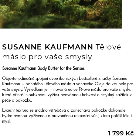
SUSANNE KAUFMANN
Tělové
máslo pro vaše smysly
Susanne Kaufmann Body Butter for the Senses
Objevte jedinečné spojení dvou ikonických bestsellerů značky Susanne
Kaufmann – bohatého Tělového másla a voňavého Oleje do koupele pro
vaše smysly. Výsledkem je limitovaná edice Tělové máslo pro vaše smysly,
která přináší hloubkovou výživu, hedvábnou hebkost a smyslný zážitek z
péče o pokožku.
Luxusní textura se snadno vstřebává a zanechává pokožku dokonale
hydratovanou, vyživenou a provoněnou relaxační vůní, která potěší tělo i
mysl.
1 799 Kč