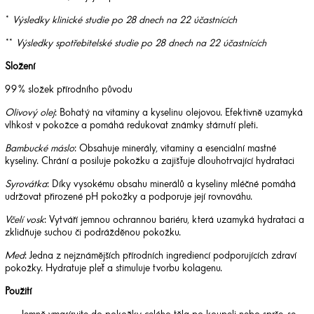
*
Výsledky klinické studie po 28 dnech na 22 účastnících
**
Výsledky spotřebitelské studie po 28 dnech na 22 účastnících
Složení
99 % složek přírodního původu
Olivový olej
: Bohatý na vitaminy a kyselinu olejovou. Efektivně uzamyká
vlhkost v pokožce a pomáhá redukovat známky stárnutí pleti.
Bambucké máslo
: Obsahuje minerály, vitaminy a esenciální mastné
kyseliny. Chrání a posiluje pokožku a zajišťuje dlouhotrvající hydrataci
Syrovátka
: Díky vysokému obsahu minerálů a kyseliny mléčné pomáhá
udržovat přirozené pH pokožky a podporuje její rovnováhu.
Včelí vosk
: Vytváří jemnou ochrannou bariéru, která uzamyká hydrataci a
zklidňuje suchou či podrážděnou pokožku.
Med
: Jedna z nejznámějších přírodních ingrediencí podporujících zdraví
pokožky. Hydratuje pleť a stimuluje tvorbu kolagenu.
Použití