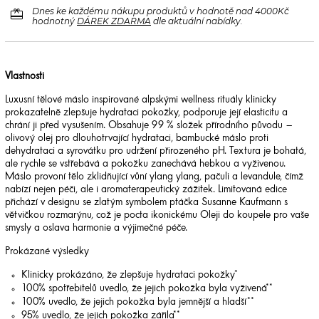
redeem
Dnes ke každému nákupu produktů v hodnotě nad 4000Kč
hodnotný
DÁREK ZDARMA
dle aktuální nabídky.
Vlastnosti
Luxusní tělové máslo inspirované alpskými wellness rituály klinicky
prokazatelně zlepšuje hydrataci pokožky, podporuje její elasticitu a
chrání ji před vysušením. Obsahuje 99 % složek přírodního původu –
olivový olej pro dlouhotrvající hydrataci, bambucké máslo proti
dehydrataci a syrovátku pro udržení přirozeného pH. Textura je bohatá,
ale rychle se vstřebává a pokožku zanechává hebkou a vyživenou.
Máslo provoní tělo zklidňující vůní ylang ylang, pačuli a levandule, čímž
nabízí nejen péči, ale i aromaterapeutický zážitek. Limitovaná edice
přichází v designu se zlatým symbolem ptáčka Susanne Kaufmann s
větvičkou rozmarýnu, což je pocta ikonickému Oleji do koupele pro vaše
smysly a oslava harmonie a výjimečné péče.
Prokázané výsledky
Klinicky prokázáno, že zlepšuje hydrataci pokožky*
100% spotřebitelů uvedlo, že jejich pokožka byla vyživená**
100% uvedlo, že jejich pokožka byla jemnější a hladší**
95% uvedlo, že jejich pokožka zářila**