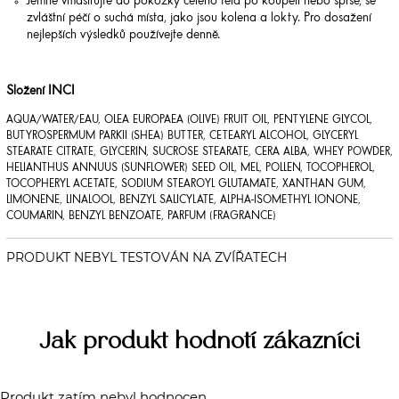
Jemně vmasírujte do pokožky celého těla po koupeli nebo sprše, se
zvláštní péčí o suchá místa, jako jsou kolena a lokty. Pro dosažení
nejlepších výsledků používejte denně.
Složení INCI
AQUA/WATER/EAU, OLEA EUROPAEA (OLIVE) FRUIT OIL, PENTYLENE GLYCOL,
BUTYROSPERMUM PARKII (SHEA) BUTTER, CETEARYL ALCOHOL, GLYCERYL
STEARATE CITRATE, GLYCERIN, SUCROSE STEARATE, CERA ALBA, WHEY POWDER,
HELIANTHUS ANNUUS (SUNFLOWER) SEED OIL, MEL, POLLEN, TOCOPHEROL,
TOCOPHERYL ACETATE, SODIUM STEAROYL GLUTAMATE, XANTHAN GUM,
LIMONENE, LINALOOL, BENZYL SALICYLATE, ALPHA-ISOMETHYL IONONE,
COUMARIN, BENZYL BENZOATE, PARFUM (FRAGRANCE)
Jak produkt hodnotí zákazníci
Produkt zatím nebyl hodnocen.