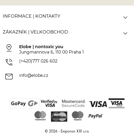

INFORMACE | KONTAKTY

ZÁKAZNÍK | VELKOOBCHOD
pin_drop
Elobe | nontoxic you
Jungmannova 6, 110 00 Praha 1
phone_in_talk
(+420)777 026 602
mail
info@elobe.cz
© 2026 - Emporion XXI s.r.o.