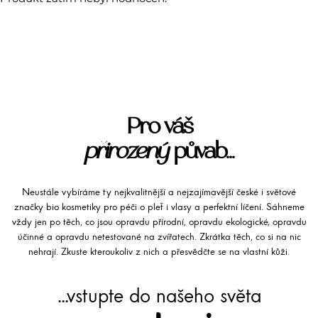
Pro váš
přirozený
půvab...
Neustále vybíráme ty nejkvalitnější a nejzajímavější české i světové
značky bio kosmetiky pro péči o pleť i vlasy a perfektní líčení. Sáhneme
vždy jen po těch, co jsou opravdu přírodní, opravdu ekologické, opravdu
účinné a opravdu netestované na zvířatech. Zkrátka těch, co si na nic
nehrají. Zkuste kteroukoliv z nich a přesvědčte se na vlastní kůži.
...vstupte do našeho světa