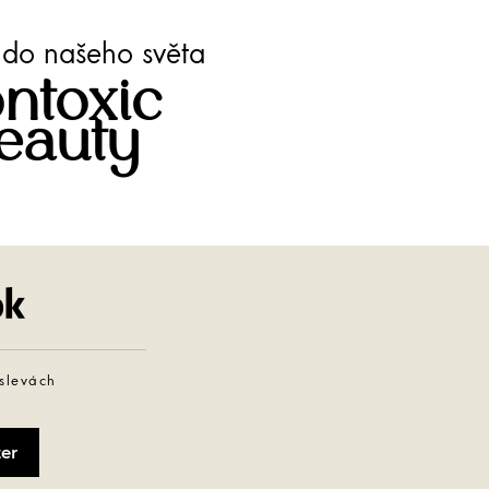
te do našeho světa
ntoxic
eauty
Facebook
 slevách