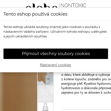
Tento eshop používá cookies
LÍČENÍ
VŮNĚ
OPALOVÁNÍ
PRO MUŽE
OS
Tento eshop ukládá soubory známé jako cookies v souladu s
nastavením Vašeho zařízení. Užíváním tohoto eshopu udělujete
ící pleťové tonikum
s jejich ukládáním souhlas.
SUSANNE KA
pleťové tonik
Přijmout všechny soubory cookies
Susanne Kaufmann Soothing Tone
Nastavení cookies
Osvěžující, jemné tonikum vyvinuté 
pH a chránící před vlivy vnějšího 
a slézu, která zklidňuje a vyživuj
z kořene lopuchu, známého pro své an
energizuje pleť. Kyselina hyaluron
hydratovaná a dokonale připraven
zejména pro ty se sklonem k suchost