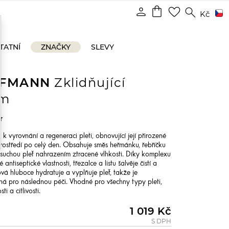
shopping_bag
person
favorite_border
search
Kč
TATNÍ
ZNAČKY
SLEVY
UFMANN
Zklidňující
um
r
k vyrovnání a regeneraci pleti, obnovující její přirozené
prostředí po celý den. Obsahuje směs heřmánku, řebříčku
e suchou pleť nahrazením ztracené vlhkosti. Díky komplexu
tiseptické vlastnosti, třezalce a listu šalvěje čistí a
ová hluboce hydratuje a vyplňuje pleť, takže je
á pro následnou péči. Vhodné pro všechny typy pleti,
i a citlivosti.
1 019 Kč
S DPH