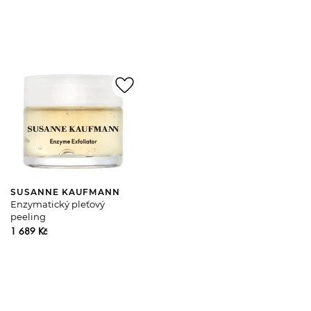
favorite_border
SUSANNE KAUFMANN
Enzymatický pleťový
peeling
1 689 Kč