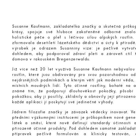
Susanne Kaufmann, zakladatelka značky a skutečná průkop
krásy, spojuje své hluboce zakořeněné odborné znalos
holistické péče o pleť s léčivou silou alpských rostlin. 
zformovala desetiletí lázeňského dědictví a úcty k přírod
výrobek je odrazem Susanniny vize: je pečlivě vytvoř
dohledem, aby podporoval zdraví pleti a zároveň ctil t
domova v rakouském Bregenzerwaldu.
Již více než 20 let využívá Susanne Kaufmann nebývalou 
rostlin, které jsou obdivovány pro svou pozoruhodnou od
nejdrsnějších podmínkách a kterým věří jak moderní věda,
místních moudrých lidí. Tyto účinné rostliny, bohaté na a
známé tím, že podporují dlouhověkost pokožky, působí
pokožkou, aby ji posílily, zklidnily a obnovily její přirozenou
každé aplikaci jí poskytují své jedinečné výhody.
Jádrem filozofie značky je závazek vědecky inovavat. Ve
předními výzkumnými institucemi je průkopníkem nové gene
látek a směsí, které nově definují standardy účinnosti a 
přirozeně účinné produkty. Pod dohledem samotné zakladat
přípravek pečlivě formulován a klinicky testován, 