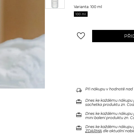
Varianta: 100 ml
100 ml
favorite_border
PŘI
delivery_truck_speed
Při nákupu v hodnotě nad
redeem
Dnes ke každému nákupu 
sachetka produktu zn. Code
redeem
Dnes ke každému nákupu 
mini balení produktu zn. C
redeem
Dnes ke každému nákupu 
ZDARMA
dle aktuální nabí