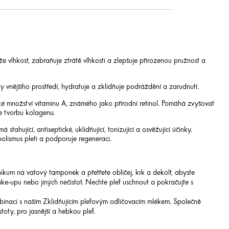
že vlhkost, zabraňuje ztrátě vlhkosti a zlepšuje přirozenou pružnost a
ivy vnějšího prostředí, hydratuje a zklidňuje podráždění a zarudnutí.
ké množství vitaminu A, známého jako přírodní retinol. Pomáhá zvyšovat
je tvorbu kolagenu.
 má stahující, antiseptické, uklidňující, tonizující a osvěžující účinky.
bolismus pleti a podporuje regeneraci.
onikum na vatový tamponek a přetřete obličej, krk a dekolt, abyste
ke-upu nebo jiných nečistot. Nechte pleť uschnout a pokračujte s
mbinaci s naším Zklidňujícím pleťovým odličovacím mlékem. Společně
toty, pro jasnější a hebkou pleť.