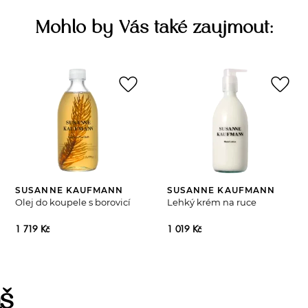
Mohlo by Vás také zaujmout:
favorite_border
favorite_border
SUSANNE KAUFMANN
SUSANNE KAUFMANN
Olej do koupele s borovicí
Lehký krém na ruce
1 719 Kč
1 019 Kč
š