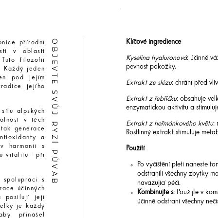
OBJEVTE SVŮJ RYZÍ PŮVAB
Klíčové ingredience
nice přírodní
ti v oblasti
Kyselina hyaluronová
: účinně vá
Tuto filozofii
pevnost pokožky.
ě. Každý jeden
en pod jejím
Extrakt ze slézu
: chrání před vl
radice jejího
Extrakt z řebříčku
: obsahuje vel
enzymatickou aktivitu a stimulu
sílu alpských
olnost v těch
Extrakt z heřmánkového květu
:
 tak generace
Rostlinný extrakt stimuluje meta
ntioxidanty a
 v harmonii s
Použití
 vitalitu - při
Po vyčištění pleti naneste t
odstranili všechny zbytky ma
 spolupráci s
navazující péčí.
race účinných
Kombinujte s
: Použijte v ko
posilují její
účinně odstraní všechny nečis
elky je každý
aby přinášel