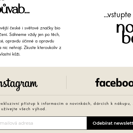
ůvab...
...vstup
no
avější české i světové značky bio
b
líčení. Sáhneme vždy jen po těch,
cké, opravdu účinné a opravdu
 nic nehrají. Zkuste kteroukoliv z
lastní kůži.
Instagram
exkluzivní přístup k informacím o novinkách, dárcích k nákupu,
 užívejte všech výhod.