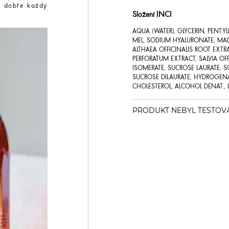
mi dobře každý
Složení INCI
AQUA (WATER), GLYCERIN, PENTYL
MEL, SODIUM HYALURONATE, MALV
ALTHAEA OFFICINALIS ROOT EXTR
PERFORATUM EXTRACT, SALVIA OFF
ISOMERATE, SUCROSE LAURATE, 
SUCROSE DILAURATE, HYDROGENATE
CHOLESTEROL, ALCOHOL DENAT., L