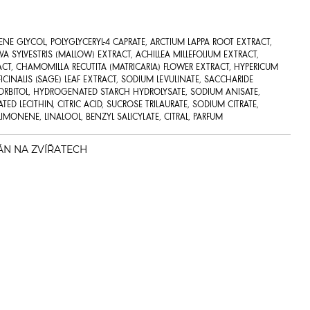
ENE GLYCOL, POLYGLYCERYL-4 CAPRATE, ARCTIUM LAPPA ROOT EXTRACT,
A SYLVESTRIS (MALLOW) EXTRACT, ACHILLEA MILLEFOLIUM EXTRACT,
ACT, CHAMOMILLA RECUTITA (MATRICARIA) FLOWER EXTRACT, HYPERICUM
ICINALIS (SAGE) LEAF EXTRACT, SODIUM LEVULINATE, SACCHARIDE
SORBITOL, HYDROGENATED STARCH HYDROLYSATE, SODIUM ANISATE,
D LECITHIN, CITRIC ACID, SUCROSE TRILAURATE, SODIUM CITRATE,
IMONENE, LINALOOL, BENZYL SALICYLATE, CITRAL, PARFUM