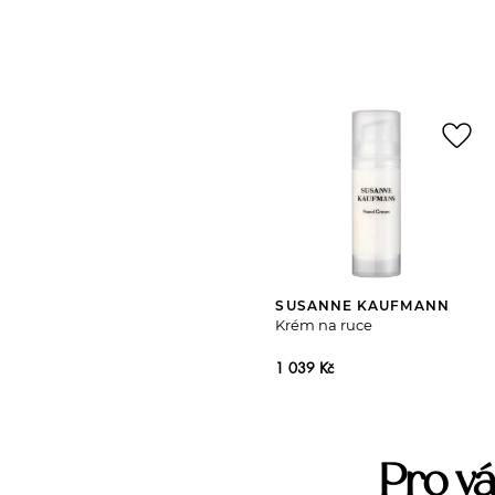
favorite_border
SUSANNE KAUFMANN
Krém na ruce
1 039 Kč
Pro vá