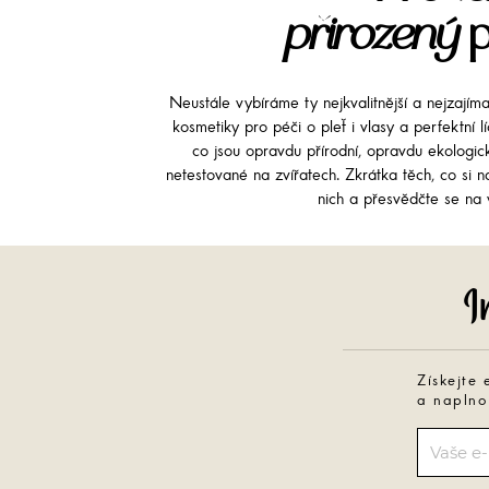
přirozený
p
Neustále vybíráme ty nejkvalitnější a nejzajím
kosmetiky pro péči o pleť i vlasy a perfektní 
co jsou opravdu přírodní, opravdu ekologi
netestované na zvířatech. Zkrátka těch, co si na
nich a přesvědčte se na v
Získejte 
a naplno