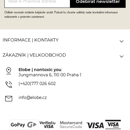
Odběr novinek můžete kdykoliv zrušit. Pokud to chcete udělat, naše kontaktní informace
naleznete v právním oznámení.

INFORMACE | KONTAKTY

ZÁKAZNÍK | VELKOOBCHOD
pin_drop
Elobe | nontoxic you
Jungmannova 6, 110 00 Praha 1
phone_in_talk
(+420)777 026 602
mail
info@elobe.cz