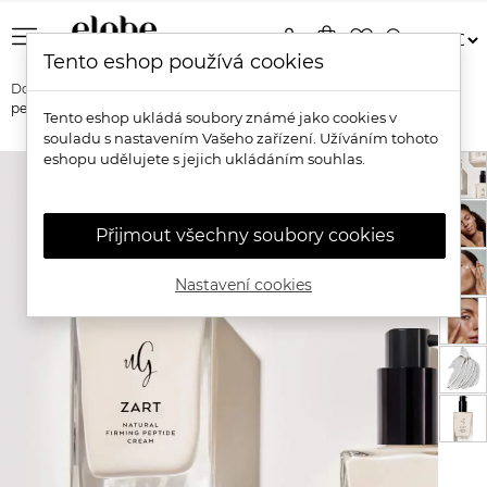
menu
person
shopping_bag
favorite_border
search
Tento eshop používá cookies
Domů
Značky
Und Gretel
Und Gretel Přírodní zpevňující
peptidový krém Zart
Tento eshop ukládá soubory známé jako cookies v
souladu s nastavením Vašeho zařízení. Užíváním tohoto
eshopu udělujete s jejich ukládáním souhlas.
Přijmout všechny soubory cookies
Nastavení cookies