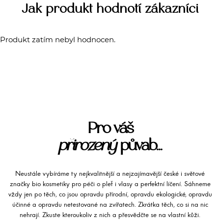
Jak produkt hodnotí zákazníci
Produkt zatím nebyl hodnocen.
Pro váš
přirozený
půvab...
Neustále vybíráme ty nejkvalitnější a nejzajímavější české i světové
značky bio kosmetiky pro péči o pleť i vlasy a perfektní líčení. Sáhneme
vždy jen po těch, co jsou opravdu přírodní, opravdu ekologické, opravdu
účinné a opravdu netestované na zvířatech. Zkrátka těch, co si na nic
nehrají. Zkuste kteroukoliv z nich a přesvědčte se na vlastní kůži.