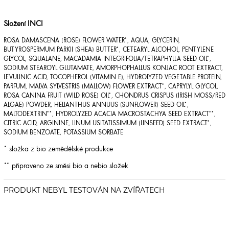
Složení INCI
ROSA DAMASCENA (ROSE) FLOWER WATER*, AQUA, GLYCERIN,
BUTYROSPERMUM PARKII (SHEA) BUTTER*, CETEARYL ALCOHOL, PENTYLENE
GLYCOL, SQUALANE, MACADAMIA INTEGRIFOLIA/TETRAPHYLLA SEED OIL*,
SODIUM STEAROYL GLUTAMATE, AMORPHOPHALLUS KONJAC ROOT EXTRACT,
LEVULINIC ACID, TOCOPHEROL (VITAMIN E), HYDROLYZED VEGETABLE PROTEIN,
PARFUM, MALVA SYLVESTRIS (MALLOW) FLOWER EXTRACT*, CAPRYLYL GLYCOL,
ROSA CANINA FRUIT (WILD ROSE) OIL*, CHONDRUS CRISPUS (IRISH MOSS/RED
ALGAE) POWDER, HELIANTHUS ANNUUS (SUNFLOWER) SEED OIL*,
MALTODEXTRIN**, HYDROLYZED ACACIA MACROSTACHYA SEED EXTRACT**,
CITRIC ACID, ARGININE, LINUM USITATISSIMUM (LINSEED) SEED EXTRACT*,
SODIUM BENZOATE, POTASSIUM SORBATE
* složka z bio zemědělské produkce
** připraveno ze směsi bio a nebio složek