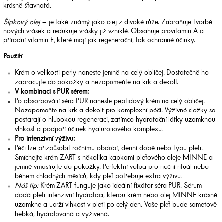
krásně šťavnatá.
Šípkový olej
– je také známý jako olej z divoké růže. Zabraňuje tvorbě
nových vrásek a redukuje vrásky již vzniklé. Obsahuje provitamin A a
přírodní vitamin E, které mají jak regenerační, tak ochranné účinky.
Použití
Krém o velikosti perly naneste jemně na celý obličej. Dostatečně ho
zapracujte do pokožky a nezapomeňte na krk a dekolt.
V kombinaci s PUR sérem:
Po absorbování séra PUR naneste peptidový krém na celý obličej.
Nezapomeňte na krk a dekolt pro komplexní péči. Výživné složky se
postarají o hlubokou regeneraci, zatímco hydratační látky uzamknou
vlhkost a podpoří účinek hyaluronového komplexu.
Pro intenzivní výživu:
Péči lze přizpůsobit ročnímu období, denní době nebo typu pleti.
Smíchejte krém ZART s několika kapkami pleťového oleje MINNE a
jemně vmasírujte do pokožky. Perfektní volba pro noční rituál nebo
během chladných měsíců, kdy pleť potřebuje extra výživu.
Náš tip:
Krém ZART funguje jako ideální fixátor séra PUR. Sérum
dodá pleti intenzivní hydrataci, kterou krém nebo olej MINNE krásně
uzamkne a udrží vlhkost v pleti po celý den. Vaše pleť bude sametově
hebká, hydratovaná a vyživená.