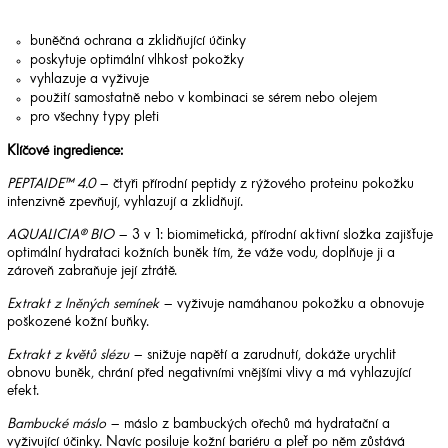
buněčná ochrana a zklidňující účinky
poskytuje optimální vlhkost pokožky
vyhlazuje a vyživuje
použití samostatně nebo v kombinaci se sérem nebo olejem
pro všechny typy pleti
Klíčové ingredience:
PEPTAIDE™ 4.0
– čtyři přírodní peptidy z rýžového proteinu pokožku
intenzivně zpevňují, vyhlazují a zklidňují.
AQUALICIA® BIO
– 3 v 1: biomimetická, přírodní aktivní složka zajišťuje
optimální hydrataci kožních buněk tím, že váže vodu, doplňuje ji a
zároveň zabraňuje její ztrátě.
Extrakt z lněných semínek
– vyživuje namáhanou pokožku a obnovuje
poškozené kožní buňky.
Extrakt z květů slézu
– snižuje napětí a zarudnutí, dokáže urychlit
obnovu buněk, chrání před negativními vnějšími vlivy a má vyhlazující
efekt.
Bambucké máslo
– máslo z bambuckých ořechů má hydratační a
vyživující účinky. Navíc posiluje kožní bariéru a pleť po něm zůstává