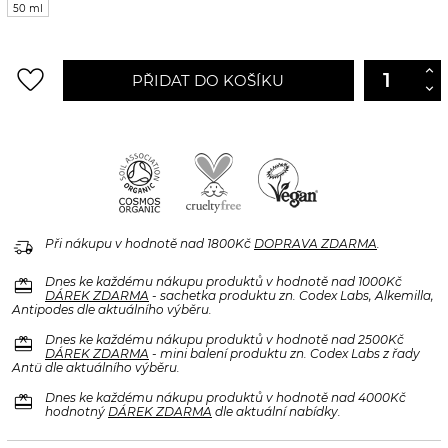
50 ml
favorite_border
PŘIDAT DO KOŠÍKU
delivery_truck_speed
Při nákupu v hodnotě nad 1800Kč
DOPRAVA ZDARMA
.
redeem
Dnes ke každému nákupu produktů v hodnotě nad 1000Kč
DÁREK ZDARMA
- sachetka produktu zn. Codex Labs, Alkemilla,
Antipodes dle aktuálního výběru.
redeem
Dnes ke každému nákupu produktů v hodnotě nad 2500Kč
DÁREK ZDARMA
- mini balení produktu zn. Codex Labs z řady
Antü dle aktuálního výběru.
redeem
Dnes ke každému nákupu produktů v hodnotě nad 4000Kč
hodnotný
DÁREK ZDARMA
dle aktuální nabídky.