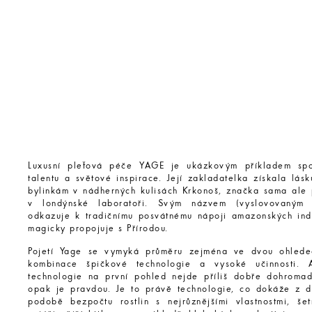
Luxusní pleťová péče YAGE je ukázkovým příkladem spo
talentu a světové inspirace. Její zakladatelka získala lás
bylinkám v nádherných kulisách Krkonoš, značka sama ale p
v londýnské laboratoři. Svým názvem (vyslovovaným 
odkazuje k tradičnímu posvátnému nápoji amazonských indi
magicky propojuje s Přírodou.
Pojetí Yage se vymyká průměru zejména ve dvou ohlede
kombinace špičkové technologie a vysoké učinnosti. A
technologie na první pohled nejde příliš dobře dohromad
opak je pravdou. Je to právě technologie, co dokáže z d
podobě bezpočtu rostlin s nejrůznějšími vlastnostmi, šet