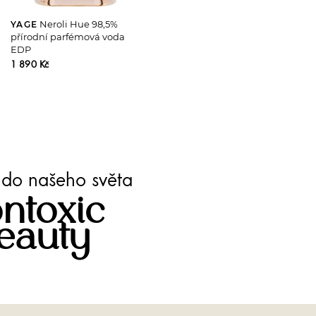
Neroli Hue 98,5%
YAGE
přírodní parfémová voda
EDP
1 890 Kč
te do našeho světa
ntoxic
eauty