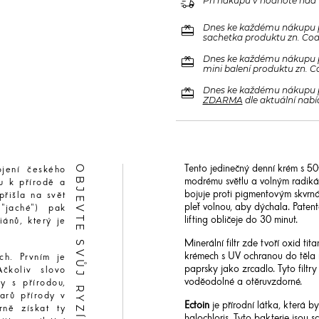
delivery_truck_speed
Při nákupu v hodnotě nad
redeem
Dnes ke každému nákupu 
sachetka produktu zn. Code
redeem
Dnes ke každému nákupu 
mini balení produktu zn. C
redeem
Dnes ke každému nákupu 
ZDARMA
dle aktuální nabí
OBJEVTE SVŮJ RYZÍ PŮVAB
Tento jedinečný denní krém s 50
jení českého
modrému světlu a volným radikálů
ku k přírodě a
bojuje proti pigmentovým skvrn
řišla na svět
pleť volnou, aby dýchala. Paten
"jaché") pak
lifting obličeje do 30 minut.
ánů, který je
Minerální filtr zde tvoří oxid ti
krémech s UV ochranou do těla ne
ch. Prvním je
paprsky jako zrcadlo. Tyto filtry
čkoliv slovo
voděodolné a otěruvzdorné.
y s přírodou,
arů přírody v
Ectoin
je přírodní látka, která 
rně získat ty
halochloris. Tyto bakterie jsou 