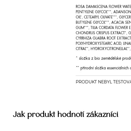
ROSA DAMASCENA FLOWER WATE
PENTYLENE GLYCOL
***
, ADANSONI
OIL
*
, CETEARYL OLIVATE
***
, GLYCER
BUTYLENE GLYCOL
***
, ACACIA S
GUM
***
, TILIA CORDATA FLOWER
CHONDRUS CRISPUS EXTRACT
*
, 
CYRRHIZA GLABRA ROOT EXTRACT
POLYHYDROXYSTEARIC ACID, LINA
CITRAL
**
, HYDROXYCITRONELLAL
**
* složka z bio zemědělské prod
** přírodní složka essenciálních 
Jak produkt hodnotí zákazníci