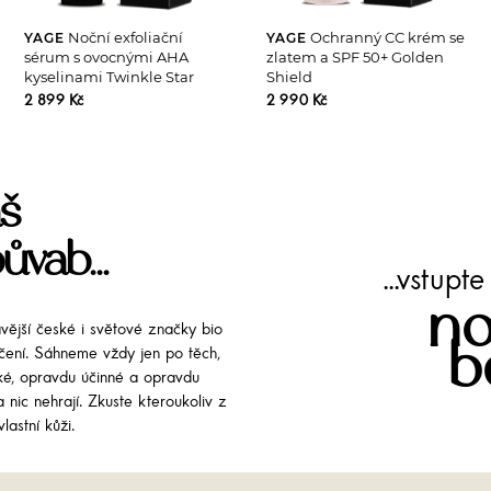
Noční exfoliační
Ochranný CC krém se
YAGE
YAGE
sérum s ovocnými AHA
zlatem a SPF 50+ Golden
kyselinami Twinkle Star
Shield
2 899 Kč
2 990 Kč
š
ůvab...
...vstup
no
avější české i světové značky bio
b
líčení. Sáhneme vždy jen po těch,
cké, opravdu účinné a opravdu
 nic nehrají. Zkuste kteroukoliv z
lastní kůži.