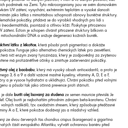
odních podmínek na Zemi. Tyto mikroorganismy jsou ve svém domovském
vkám UV záření, vysychání, extrémním teplotám a vysoké slanosti
n vnímán jako látka s mimořádnou schopností obnovy buněčné struktury.
lematické pokožky, přidává se do výrobků vhodných pro lidi s
neodermatitida, psoriáza) a citlivou kůží. Poskytuje přirozenou
V záření. Ectoin je schopen chránit přirozené struktury bílkovin a
ko mitochondriální DNA a snižuje degeneraci kožních buněk.
ktivní látku z lékořice
, která působí proti pigmentaci a dokáže
a pokožce. Funguje jako alternativa chemických látek pro zesvětlení.
, která ničí enzym zvaný tyrozináza, který je zodpovědný za zvýšenou
ořene má protizánětlivé účinky a zmírňuje začervenání pokožky.
živný olej z baobabu
, který má vysoký obsah antioxidantů, a proto je
mega 3, 6 a 9 a další vzácné mastné kyseliny, vitamíny A, D, E a F,
óry a je vysoce hydratační a uklidňující. Chrání pokožku před volnými
enu a působí tak jako účinná prevence proti stárnutí.
 je dále
buriti olej lisovaný za studena
ze semen mauricie převislé. Je
ť. Olej buriti je nejbohatším přírodním zdrojem beta-karotenu. Chrání
volných radikálů, tzv. oxidačním stresem, který způsobuje předčasné
taminy A a E, které pokožce dodávají jas a mladistvý vzhled.
ný ze dvou červených řas chondrus crispus (karagenan) a gigartina
natých částí evropského Atlantiku, vytváří ochrannou bariéru před