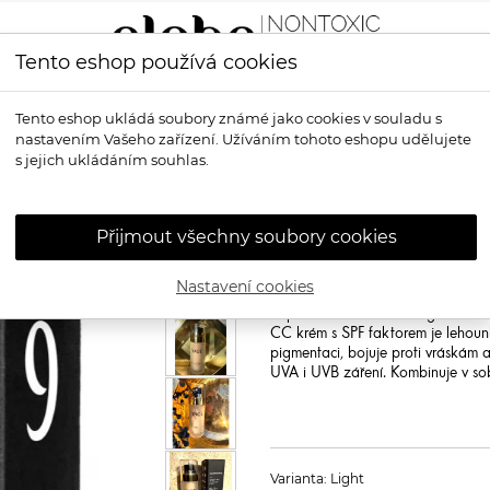
Tento eshop používá cookies
LÍČENÍ
VŮNĚ
OPALOVÁNÍ
PRO MUŽE
OS
Tento eshop ukládá soubory známé jako cookies v souladu s
nastavením Vašeho zařízení. Užíváním tohoto eshopu udělujete
 a SPF 50+ Golden Shield
s jejich ukládáním souhlas.
YAGE
Ochranný
SPF 50+ Golden
Přijmout všechny soubory cookies
Revoluční produkt, který je na naš
vysokou ochranou proti slunci SPF
Nastavení cookies
obalu, který jako krásný špek ozdo
náplň. Unikátní technologie airless
CC krém s SPF faktorem je lehounký
pigmentaci, bojuje proti vráskám 
UVA i UVB záření. Kombinuje v sob
Varianta: Light