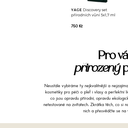
Discovery set
YAGE
přírodních vůní 5x1,7 ml
750 Kč
Pro vá
přirozený
p
Neustále vybíráme ty nejkvalitnější a nejzajím
kosmetiky pro péči o pleť i vlasy a perfektní 
co jsou opravdu přírodní, opravdu ekologi
netestované na zvířatech. Zkrátka těch, co si na
nich a přesvědčte se na v