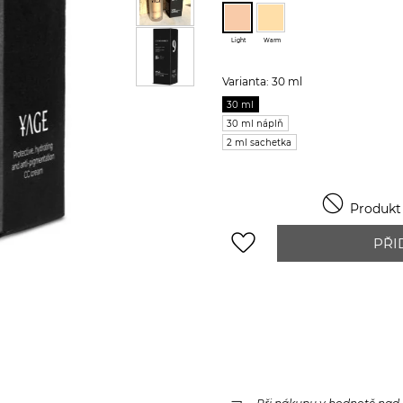
Light
Warm
Varianta: 30 ml
30 ml
30 ml náplň
2 ml sachetka

Produkt j
favorite_border
PŘI