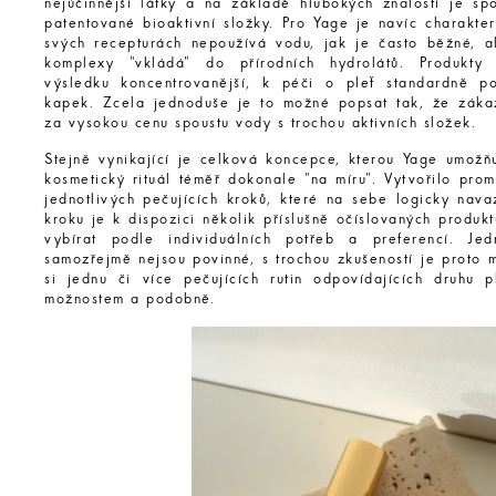
nejúčinnější látky a na základě hlubokých znalostí je spo
patentované bioaktivní složky. Pro Yage je navíc charakter
svých recepturách nepoužívá vodu, jak je často běžné, a
komplexy "vkládá" do přírodních hydrolátů. Produkty
výsledku koncentrovanější, k péči o pleť standardně po
kapek. Zcela jednoduše je to možné popsat tak, že záka
za vysokou cenu spoustu vody s trochou aktivních složek.
Stejně vynikající je celková koncepce, kterou Yage umožňu
kosmetický rituál téměř dokonale "na míru". Vytvořilo pro
jednotlivých pečujících kroků, které na sebe logicky nava
kroku je k dispozici několik příslušně očíslovaných produkt
vybírat podle individuálních potřeb a preferencí. Jed
samozřejmě nejsou povinné, s trochou zkušeností je proto 
si jednu či více pečujících rutin odpovídajících druhu p
možnostem a podobně.