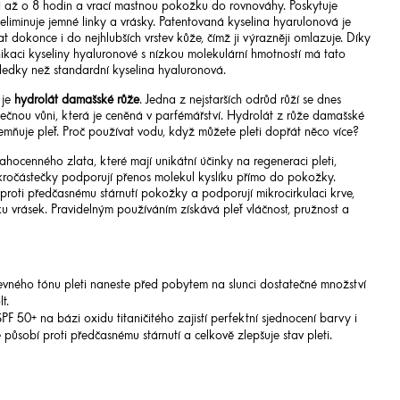
eti až o 8 hodin a vrací mastnou pokožku do rovnováhy. Poskytuje
 eliminuje jemné linky a vrásky. Patentovaná kyselina hyarulonová je
 dokonce i do nejhlubších vrstev kůže, čímž ji výrazněji omlazuje. Díky
kaci kyseliny hyaluronové s nízkou molekulární hmotností má tato
sledky než standardní kyselina hyaluronová.
 je
hydrolát damašské růže
. Jedna z nejstarších odrůd růží se dnes
nečnou vůni, která je ceněná v parfémářství. Hydrolát z růže damašské
zjemňuje pleť. Proč používat vodu, když můžete pleti dopřát něco více?
hocenného zlata, které mají unikátní účinky na regeneraci pleti,
Mikročástečky podporují přenos molekul kyslíku přímo do pokožky.
proti předčasnému stárnutí pokožky a podporují mikrocirkulaci krve,
ku vrásek. Pravidelným používáním získává pleť vláčnost, pružnost a
vného tónu pleti naneste před pobytem na slunci dostatečné množství
t.
 50+ na bázi oxidu titaničitého zajistí perfektní sjednocení barvy i
 působí proti předčasnému stárnutí a celkově zlepšuje stav pleti.