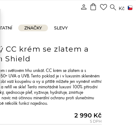
shopping_bag
person
favorite_border
search
Kč
TATNÍ
ZNAČKY
SLEVY
 CC krém se zlatem a
 Shield
em i světovém trhu unikát. CC krém se zlatem a s
 50+ UVA a UVB. Tento poklad je i v luxusním skleněném
bí vaší koupelnu a vy si příště můžete jen vyměnit vnitřní
 a refill ve skle! Tento mimořádně luxusní 100% přírodní
, sjednocuje pleť, vyživuje, hydratuje, zmírňuje
a navíc má účinnou minerální ochranu proti slunečnímu
ě několik funkcí najednou.
2 990 Kč
S DPH