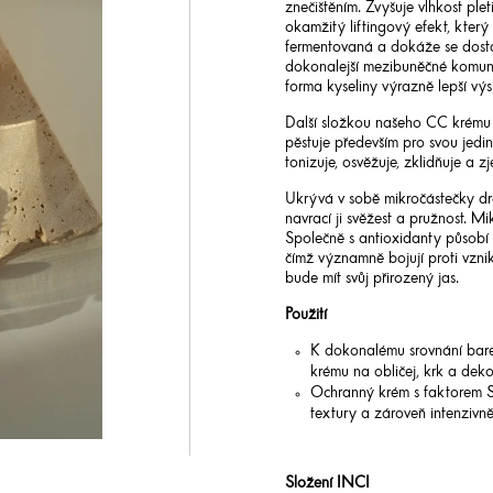
znečištěním. Zvyšuje vlhkost pl
okamžitý liftingový efekt, který
fermentovaná a dokáže se dostat
dokonalejší mezibuněčné komuni
forma kyseliny výrazně lepší vý
Další složkou našeho CC krému
pěstuje především pro svou jedi
tonizuje, osvěžuje, zklidňuje a 
Ukrývá v sobě mikročástečky dra
navrací ji svěžest a pružnost. 
Společně s antioxidanty působí 
čímž významně bojují proti vzni
bude mít svůj přirozený jas.
Použití
K dokonalému srovnání bare
krému na obličej, krk a dekol
Ochranný krém s faktorem SPF
textury a zároveň intenzivně
Složení INCI