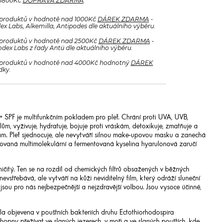
 1800Kč
DOPRAVA ZDARMA
.
produktů v hodnotě nad 1000Kč
DÁREK ZDARMA
-
x Labs, Alkemilla, Antipodes dle aktuálního výběru.
produktů v hodnotě nad 2500Kč
DÁREK ZDARMA
-
odex Labs z řady Antü dle aktuálního výběru.
produktů v hodnotě nad 4000Kč hodnotný
DÁREK
dky.
+ SPF je multifunkčním pokladem pro pleť. Chrání proti UVA, UVB,
m, vyživuje, hydratuje, bojuje proti vráskám, detoxikuje, zmatňuje a
ám. Pleť sjednocuje, ale nevytváří silnou make-upovou masku a zanechá
tovaná multimolekulární a fermentovaná kyselina hyarulonová zaručí
taničitý. Ten se na rozdíl od chemických filtrů obsažených v běžných
vstřebává, ale vytváří na kůži neviditelný film, který odráží sluneční
 jsou pro nás nejbezpečnější a nejzdravější volbou. Jsou vysoce účinné,
byla objevena v pouštních bakteriích druhu Ectothiorhodospira
schopny přežívat ve slaných jezerech, v moři a ve slaných pouštích, kde