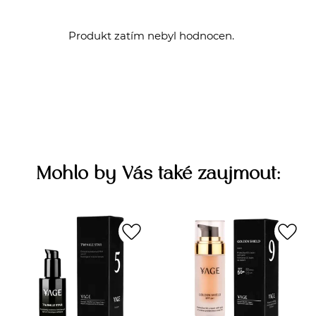
Produkt zatím nebyl hodnocen.
Mohlo by Vás také zaujmout:
favorite_border
favorite_border