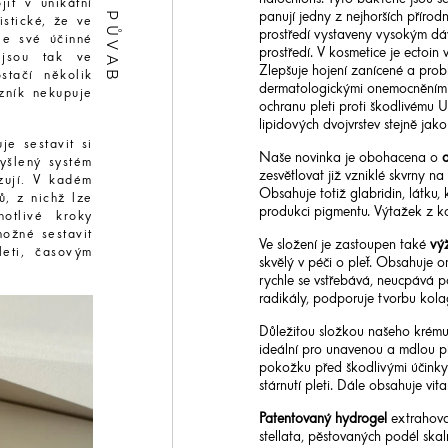
jit v unikátní
panují jedny z nejhorších přír
istické, že ve
prostředí vystaveny vysokým dá
le své účinné
prostředí. V kosmetice je ectoi
 jsou tak ve
Zlepšuje hojení zanícené a prob
stačí několik
dermatologickými onemocněními (
zník nekupuje
ochranu pleti proti škodlivému U
lipidových dvojvrstev stejně ja
je sestavit si
Naše novinka je obohacena o
a
myšlený systém
zesvětlovat již vzniklé skvrny n
zují. V kadém
Obsahuje totiž glabridin, látku
ů, z nichž lze
produkci pigmentu. Výtažek z k
notlivé kroky
možné sestavit
Ve složení je zastoupen také
vý
leti, časovým
skvělý v péči o pleť. Obsahuje o
rychle se vstřebává, neucpává p
radikály, podporuje tvorbu kolag
Důležitou složkou našeho krému
ideální pro unavenou a mdlou ple
pokožku před škodlivými účinky 
stárnutí pleti. Dále obsahuje vi
Patentovaný hydrogel
extrahova
stellata, pěstovaných podél skal