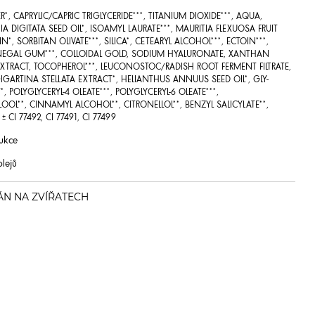
R
*
, CAPRYLIC/CAPRIC TRIGLYCERIDE
***
, TITANIUM DIOXIDE
***
, AQUA,
A DIGITATA SEED OIL
*
, ISOAMYL LAURATE
***
, MAURITIA FLEXUOSA FRUIT
IN
*
, SORBITAN OLIVATE
***
, SILICA
*
, CETEARYL ALCOHOL
***
, ECTOIN
***
,
ENEGAL GUM
***
, COLLOIDAL GOLD, SODIUM HYALURONATE, XANTHAN
 EXTRACT, TOCOPHEROL
***
, LEUCONOSTOC/RADISH ROOT FERMENT FILTRATE,
GIGARTINA STELLATA EXTRACT
*
, HELIANTHUS ANNUUS SEED OIL
*
, GLY-
*
, POLYGLYCERYL-4 OLEATE
***
, POLYGLYCERYL-6 OLEATE
***
,
LOOL
**
, CINNAMYL ALCOHOL
**
, CITRONELLOL
**
, BENZYL SALICYLATE
**
,
, ± CI 77492, CI 77491, CI 77499
ukce
olejů