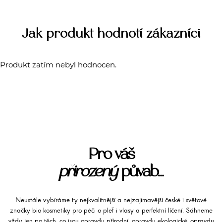
Jak produkt hodnotí zákazníci
Produkt zatím nebyl hodnocen.
Pro váš
přirozený
půvab...
Neustále vybíráme ty nejkvalitnější a nejzajímavější české i světové
značky bio kosmetiky pro péči o pleť i vlasy a perfektní líčení. Sáhneme
vždy jen po těch, co jsou opravdu přírodní, opravdu ekologické, opravdu