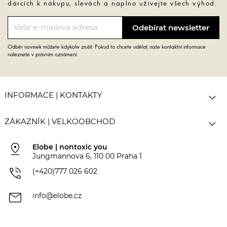
dárcích k nákupu, slevách a naplno užívejte všech výhod.
Odběr novinek můžete kdykoliv zrušit. Pokud to chcete udělat, naše kontaktní informace
naleznete v právním oznámení.

INFORMACE | KONTAKTY

ZÁKAZNÍK | VELKOOBCHOD
pin_drop
Elobe | nontoxic you
Jungmannova 6, 110 00 Praha 1
phone_in_talk
(+420)777 026 602
mail
info@elobe.cz