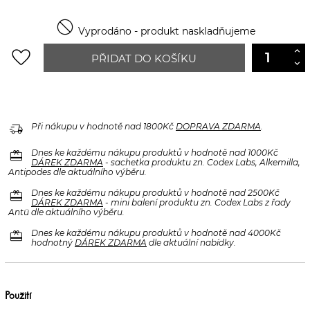

Vyprodáno - produkt naskladňujeme
favorite_border
PŘIDAT DO KOŠÍKU
delivery_truck_speed
Při nákupu v hodnotě nad 1800Kč
DOPRAVA ZDARMA
.
redeem
Dnes ke každému nákupu produktů v hodnotě nad 1000Kč
DÁREK ZDARMA
- sachetka produktu zn. Codex Labs, Alkemilla,
Antipodes dle aktuálního výběru.
redeem
Dnes ke každému nákupu produktů v hodnotě nad 2500Kč
DÁREK ZDARMA
- mini balení produktu zn. Codex Labs z řady
Antü dle aktuálního výběru.
redeem
Dnes ke každému nákupu produktů v hodnotě nad 4000Kč
hodnotný
DÁREK ZDARMA
dle aktuální nabídky.
Použití