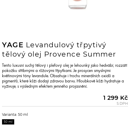
YAGE
Levandulový třpytivý
tělový olej Provence Summer
Tento luxusní suchý tělový i pleťový olej je lehounký jako hedvábí, rozzáří
pokožku stříbrnými a růžovými třpytkami. Je prosycen smyslnými
květinovými tóny levandule. Obsahuje i trochu minerálních oxidů a
pigmentů, které kůži dodají zdravou barvu. Hloubkově kůži hydratuje a
vyživuje, s výsledným efektem jemného projasnění.
1 299 Kč
S DPH
Varianta: 50 ml
50 ml