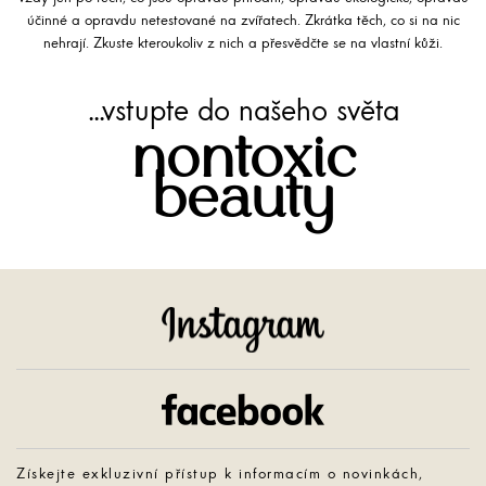
účinné a opravdu netestované na zvířatech. Zkrátka těch, co si na nic
nehrají. Zkuste kteroukoliv z nich a přesvědčte se na vlastní kůži.
...vstupte do našeho světa
nontoxic
beauty
Instagram
Facebook
Získejte exkluzivní přístup k informacím o novinkách,