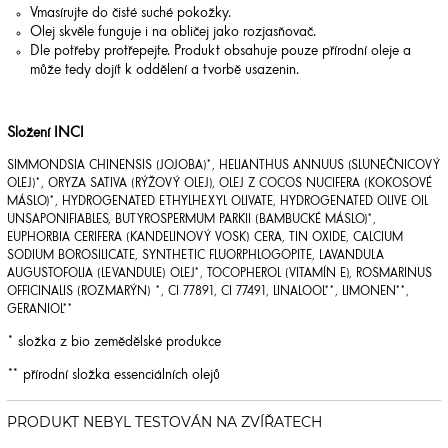
Vmasírujte do čisté suché pokožky.
Olej skvěle funguje i na obličej jako rozjasňovač.
Dle potřeby protřepejte.
Produkt obsahuje pouze přírodní oleje a
může tedy dojít k oddělení a tvorbě usazenin.
Složení INCI
SIMMONDSIA CHINENSIS (JOJOBA)*, HELIANTHUS ANNUUS (SLUNEČNICOVÝ
OLEJ)*, ORYZA SATIVA (RÝŽOVÝ OLEJ), OLEJ Z COCOS NUCIFERA (KOKOSOVÉ
MÁSLO)*, HYDROGENATED ETHYLHEXYL OLIVATE, HYDROGENATED OLIVE OIL
UNSAPONIFIABLES, BUTYROSPERMUM PARKII (BAMBUCKÉ MÁSLO)*,
EUPHORBIA CERIFERA (KANDELINOVÝ VOSK) CERA, TIN OXIDE, CALCIUM
SODIUM BOROSILICATE, SYNTHETIC FLUORPHLOGOPITE, LAVANDULA
AUGUSTOFOLIA (LEVANDULE) OLEJ*, TOCOPHEROL (VITAMÍN E), ROSMARINUS
OFFICINALIS (ROZMARÝN) *, CI 77891, CI 77491, LINALOOL**, LIMONEN**,
GERANIOL**
* složka z bio zemědělské produkce
** přírodní složka essenciálních olejů