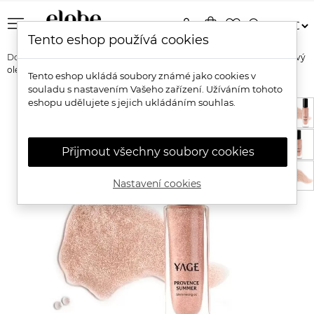
menu
person
shopping_bag
favorite_border
search
Tento eshop používá cookies
Domů
Značky
Yage Organics
Yage Levandulový třpytivý tělový
olej Provence Summer
Tento eshop ukládá soubory známé jako cookies v
souladu s nastavením Vašeho zařízení. Užíváním tohoto
eshopu udělujete s jejich ukládáním souhlas.
Přijmout všechny soubory cookies
Nastavení cookies