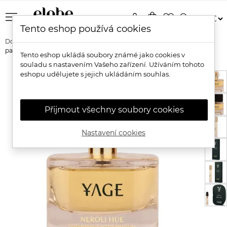
menu
person
shopping_bag
favorite_border
search
Tento eshop používá cookies
Domů
Značky
Yage Organics
Yage Neroli Hue 98,5% přírodní
parfémová voda EDP
Tento eshop ukládá soubory známé jako cookies v
souladu s nastavením Vašeho zařízení. Užíváním tohoto
eshopu udělujete s jejich ukládáním souhlas.
Přijmout všechny soubory cookies
Nastavení cookies