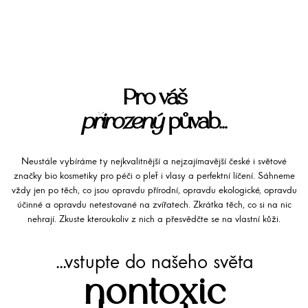
Pro váš
přirozený
půvab...
Neustále vybíráme ty nejkvalitnější a nejzajímavější české i světové
značky bio kosmetiky pro péči o pleť i vlasy a perfektní líčení. Sáhneme
vždy jen po těch, co jsou opravdu přírodní, opravdu ekologické, opravdu
účinné a opravdu netestované na zvířatech. Zkrátka těch, co si na nic
nehrají. Zkuste kteroukoliv z nich a přesvědčte se na vlastní kůži.
...vstupte do našeho světa
nontoxic