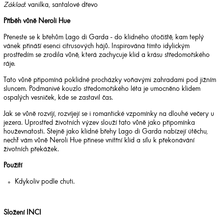
Základ
: vanilka, santalové dřevo
Příběh vůně Neroli Hue
Přeneste se k břehům Lago di Garda - do klidného útočiště, kam teplý
vánek přináší esenci citrusových hájů. Inspirována tímto idylickým
prostředím se zrodila vůně, která zachycuje klid a krásu středomořského
ráje.
Tato vůně připomíná poklidné procházky voňavými zahradami pod jižním
sluncem. Podmanivé kouzlo středomořského léta je umocněno klidem
ospalých vesniček, kde se zastavil čas.
Jak se vůně rozvíjí, rozvíjejí se i romantické vzpomínky na dlouhé večery u
jezera. Uprostřed životních výzev slouží tato vůně jako připomínka
houževnatosti. Stejně jako klidné břehy Lago di Garda nabízejí útěchu,
nechť vám vůně Neroli Hue přinese vnitřní klid a sílu k překonávání
životních překážek.
Použití
Kdykoliv podle chuti
.
Složení INCI