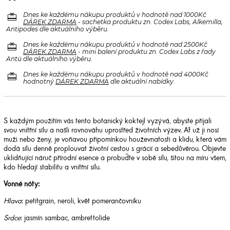
redeem
Dnes ke každému nákupu produktů v hodnotě nad 1000Kč
DÁREK ZDARMA
- sachetka produktu zn. Codex Labs, Alkemilla,
Antipodes dle aktuálního výběru.
redeem
Dnes ke každému nákupu produktů v hodnotě nad 2500Kč
DÁREK ZDARMA
- mini balení produktu zn. Codex Labs z řady
Antü dle aktuálního výběru.
redeem
Dnes ke každému nákupu produktů v hodnotě nad 4000Kč
hodnotný
DÁREK ZDARMA
dle aktuální nabídky.
S každým použitím vás tento botanický koktejl vyzývá, abyste přijali
svou vnitřní sílu a našli rovnováhu uprostřed životních výzev. Ať už ji nosí
muži nebo ženy, je voňavou připomínkou houževnatosti a klidu, která vám
dodá sílu denně proplouvat životní cestou s grácií a sebedůvěrou. Objevte
uklidňující náruč přírodní esence a probuďte v sobě sílu, šitou na míru všem,
kdo hledají stabilitu a vnitřní sílu.
Vonné nóty:
Hlava
: petitgrain, neroli, květ pomerančovníku
Srdce
: jasmín sambac, ambrettolide