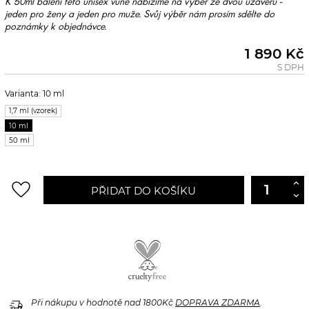
K 50ml balení této unisex vůně nabízíme na výběr ze dvou uzávěrů -
jeden pro ženy a jeden pro muže. Svůj výběr nám prosím sdělte do
poznámky k objednávce.
1 890 Kč
S DPH
Varianta: 10 ml
1,7 ml (vzorek)
10 ml
50 ml
favorite_border
PŘIDAT DO KOŠÍKU
delivery_truck_speed
Při nákupu v hodnotě nad 1800Kč
DOPRAVA ZDARMA
.