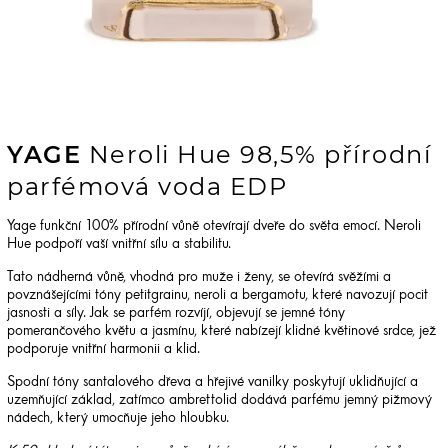
YAGE
Neroli Hue 98,5% přírodní
parfémová voda EDP
Yage funkční 100% přírodní vůně otevírají dveře do světa emocí. Neroli
Hue podpoří vaší vnitřní sílu a stabilitu.
Tato nádherná vůně, vhodná pro muže i ženy, se otevírá svěžími a
povznášejícími tóny petitgrainu, neroli a bergamotu, které navozují pocit
jasnosti a síly. Jak se parfém rozvíjí, objevují se jemné tóny
pomerančového květu a jasmínu, které nabízejí klidné květinové srdce, jež
podporuje vnitřní harmonii a klid.
Spodní tóny santalového dřeva a hřejivé vanilky poskytují uklidňující a
uzemňující základ, zatímco ambrettolid dodává parfému jemný pižmový
nádech, který umocňuje jeho hloubku.