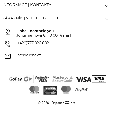

INFORMACE | KONTAKTY

ZÁKAZNÍK | VELKOOBCHOD
pin_drop
Elobe | nontoxic you
Jungmannova 6, 110 00 Praha 1
phone_in_talk
(+420)777 026 602
mail
info@elobe.cz
© 2026 - Emporion XXI s.r.o.