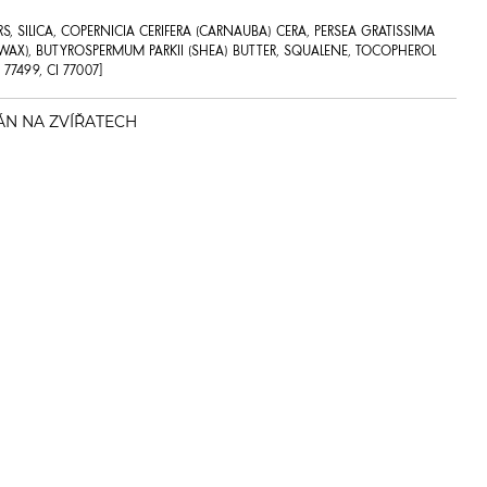
RS, SILICA, COPERNICIA CERIFERA (CARNAUBA) CERA, PERSEA GRATISSIMA
SWAX), BUTYROSPERMUM PARKII (SHEA) BUTTER, SQUALENE, TOCOPHEROL
CI 77499, CI 77007]