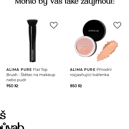
Mohlo by Vás také zaujmout:
favorite_border
favorite_border
Flat Top
Přírodní
ALIMA PURE
ALIMA PURE
Brush - Štětec na makeup
rozjasňující tvářenka
nebo pudr
950 Kč
850 Kč
š
ůvab...