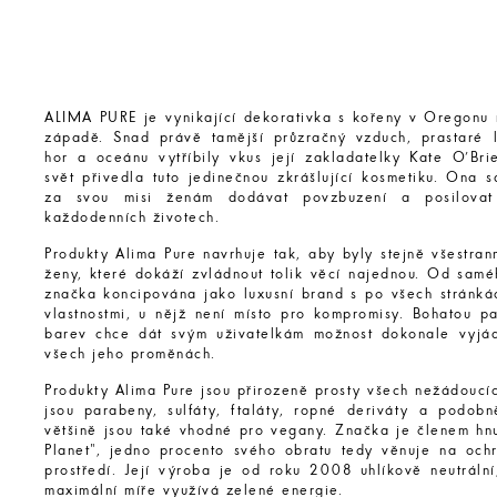
ALIMA PURE je vynikající dekorativka s kořeny v Oregonu
západě. Snad právě tamější průzračný vzduch, prastaré l
hor a oceánu vytříbily vkus její zakladatelky Kate O’Bri
svět přivedla tuto jedinečnou zkrášlující kosmetiku. Ona 
za svou misi ženám dodávat povzbuzení a posilovat
každodenních životech.
Produkty Alima Pure navrhuje tak, aby byly stejně všestra
ženy, které dokáží zvládnout tolik věcí najednou. Od samé
značka koncipována jako luxusní brand s po všech stránká
vlastnostmi, u nějž není místo pro kompromisy. Bohatou pa
barev chce dát svým uživatelkám možnost dokonale vyjád
všech jeho proměnách.
Produkty Alima Pure jsou přirozeně prosty všech nežádoucí
jsou parabeny, sulfáty, ftaláty, ropné deriváty a podobn
většině jsou také vhodné pro vegany. Značka je členem hnu
Planet", jedno procento svého obratu tedy věnuje na ochr
prostředí. Její výroba je od roku 2008 uhlíkově neutrální
maximální míře využívá zelené energie.