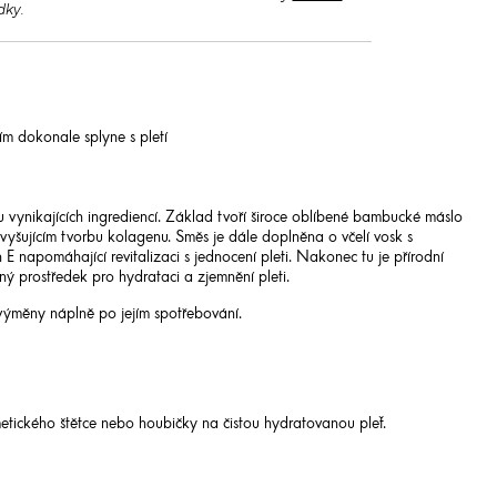
dky.
ím dokonale splyne s pletí
vynikajících ingrediencí. Základ tvoří široce oblíbené bambucké máslo
šujícím tvorbu kolagenu. Směs je dále doplněna o včelí vosk s
 E napomáhající revitalizaci s jednocení pleti. Nakonec tu je přírodní
ný prostředek pro hydrataci a zjemnění pleti.
ýměny náplně po jejím spotřebování.
metického štětce nebo houbičky na čistou hydratovanou pleť.