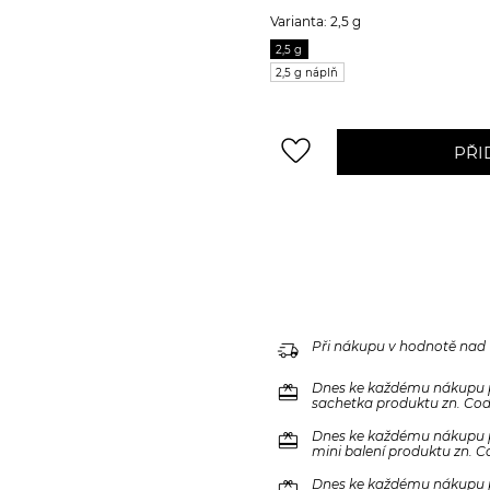
Varianta: 2,5 g
2,5 g
2,5 g náplň
favorite_border
PŘI
delivery_truck_speed
Při nákupu v hodnotě nad
redeem
Dnes ke každému nákupu 
sachetka produktu zn. Code
redeem
Dnes ke každému nákupu 
mini balení produktu zn. C
redeem
Dnes ke každému nákupu 