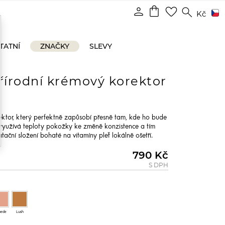
shopping_bag
person
favorite_border
search
Kč
TATNÍ
ZNAČKY
SLEVY
řírodní krémový korektor
ektor, který perfektně zapůsobí přesně tam, kde ho bude
 využívá teploty pokožky ke změně konzistence a tím
tační složení bohaté na vitamíny pleť lokálně ošetří.
790 Kč
S DPH
uede
Lush