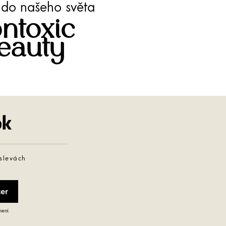
te do našeho světa
ntoxic
eauty
Facebook
 slevách
mení.