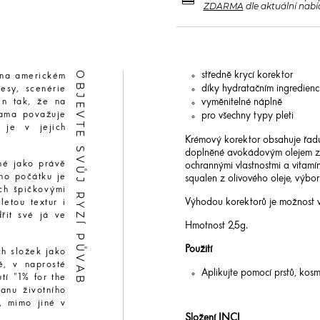
ZDARMA
dle aktuální nabí
OBJEVTE SVŮJ RYZÍ PŮVAB
středně krycí korektor
 na americkém
díky hydratačním ingredienc
esy, scenérie
vyměnitelné náplně
en tak, že na
sama považuje
pro všechny typy pleti
 je v jejich
Krémový korektor obsahuje řadu 
doplněné avokádovým olejem zvy
nné jako právě
ochrannými vlastnostmi a vitamín
ho počátku je
squalen z olivového oleje, výbor
ch špičkovými
Výhodou korektorů je možnost v
letou textur i
řit své já ve
Hmotnost 2,5g.
Použití
ch složek jako
ě, v naprosté
Aplikujte pomocí prstů, kos
tí "1% for the
anu životního
, mimo jiné v
Složení INCI