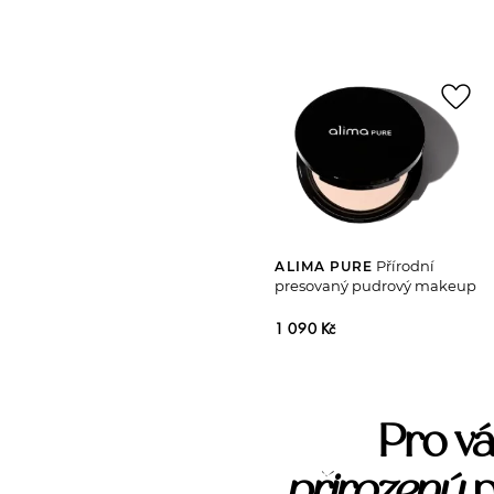
favorite_border
Přírodní
ALIMA PURE
presovaný pudrový makeup
1 090 Kč
Pro vá
přirozený
p