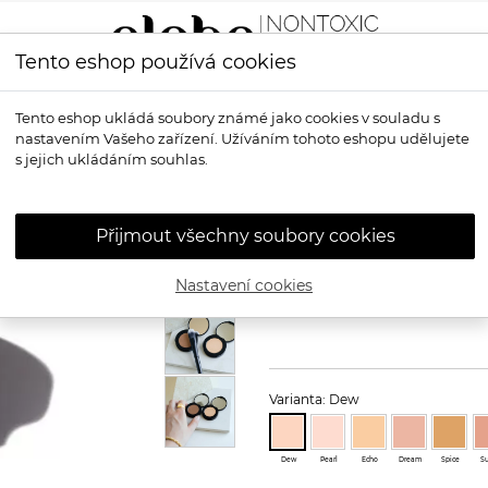
Tento eshop používá cookies
LÍČENÍ
VŮNĚ
OPALOVÁNÍ
PRO MUŽE
OS
Tento eshop ukládá soubory známé jako cookies v souladu s
nastavením Vašeho zařízení. Užíváním tohoto eshopu udělujete
or
s jejich ukládáním souhlas.
ALIMA PURE
P
Alima Pure Cream Concealer
Přijmout všechny soubory cookies
Vysoce komfortní a plně krycí kor
třeba. Chytře navržená receptura
Nastavení cookies
bezvadnému splynutí s pletí. Hydra
Varianta: Dew
Dew
Pearl
Echo
Dream
Spice
S