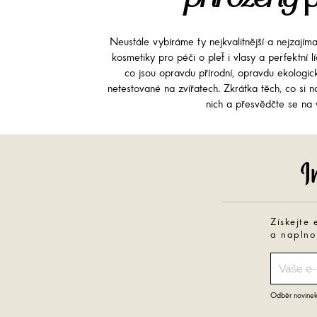
Neustále vybíráme ty nejkvalitnější a nejzajím
kosmetiky pro péči o pleť i vlasy a perfektní 
co jsou opravdu přírodní, opravdu ekologi
netestované na zvířatech. Zkrátka těch, co si na
nich a přesvědčte se na v
Získejte 
a naplno
Odběr novinek 