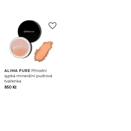
favorite_border
Přírodní
ALIMA PURE
sypká minerální pudrová
tvářenka
850 Kč