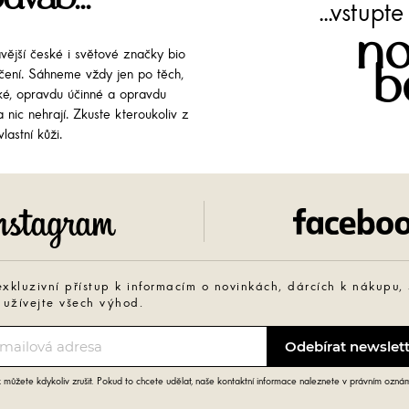
...vstup
no
avější české i světové značky bio
b
líčení. Sáhneme vždy jen po těch,
cké, opravdu účinné a opravdu
 nic nehrají. Zkuste kteroukoliv z
lastní kůži.
Instagram
exkluzivní přístup k informacím o novinkách, dárcích k nákupu,
 užívejte všech výhod.
můžete kdykoliv zrušit. Pokud to chcete udělat, naše kontaktní informace naleznete v právním ozná