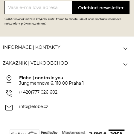
Odběr novinek můžete kdykoliv zrušit. Pokud to chcete udělat, naše kontaktní informace
naleznete v právním oznámení.

INFORMACE | KONTAKTY

ZÁKAZNÍK | VELKOOBCHOD
pin_drop
Elobe | nontoxic you
Jungmannova 6, 110 00 Praha 1
phone_in_talk
(+420)777 026 602
mail
info@elobe.cz