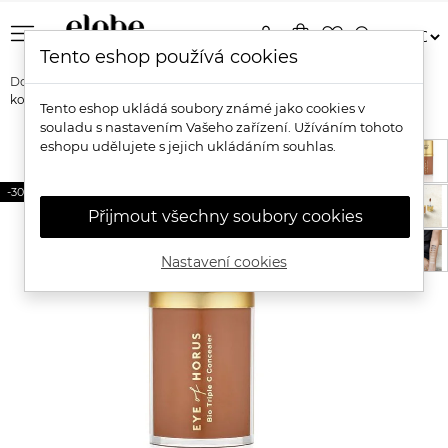
menu
person
shopping_bag
favorite_border
search
Tento eshop používá cookies
Domů
Značky
Eye of Horus
Eye of Horus Triple C Přírodní
korektor s vitamínem C
Tento eshop ukládá soubory známé jako cookies v
souladu s nastavením Vašeho zařízení. Užíváním tohoto
eshopu udělujete s jejich ukládáním souhlas.
-30%
Přijmout všechny soubory cookies
Nastavení cookies