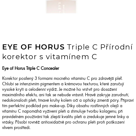
EYE OF HORUS
Triple C Přírodní
korektor s vitamínem C
Eye of Horus Triple C Concealer
Korektor posílený 3 formami mocného vitamínu C pro zdravější pleť.
Chlubí se intenzivním pigmentem a krémovou texturou, které zaručují
vysoké krytí a celodenní výdrž. Je možné ho vrstvit pro dosažení
maximálního efektu, ani tak se nebude vrásnit. Hravě zakryje zarudnutí,
nedokonalosti pleti, tmavé kruhy kolem očí a opticky zmenší póry. Připraví
tím perfektní podklad pro make-up. Díky obsahu rostlinných olejů a
vitamínu C napomáhá vyživení pleti a stimuluje tvorbu kolagenu, při
pravidelném používání tak zlepší kvalitu pleti a zredukuje jemné linky a
vrásky. Působí rovněž antioxidačně pro ochranu pleti proti poškození
vlivem prostředí.