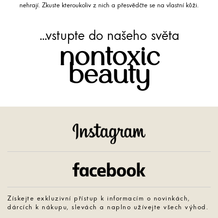
nehrají. Zkuste kteroukoliv z nich a přesvědčte se na vlastní kůži.
...vstupte do našeho světa
nontoxic
beauty
Instagram
Facebook
Získejte exkluzivní přístup k informacím o novinkách,
dárcích k nákupu, slevách a naplno užívejte všech výhod.