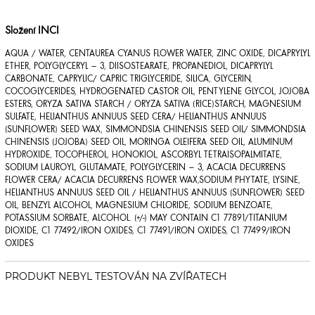
Složení INCI
AQUA / WATER, CENTAUREA CYANUS FLOWER WATER, ZINC OXIDE, DICAPRYLYL
ETHER, POLYGLYCERYL – 3, DIISOSTEARATE, PROPANEDIOL, DICAPRYLYL
CARBONATE, CAPRYLIC/ CAPRIC TRIGLYCERIDE, SILICA, GLYCERIN,
COCOGLYCERIDES, HYDROGENATED CASTOR OIL, PENTYLENE GLYCOL, JOJOBA
ESTERS, ORYZA SATIVA STARCH / ORYZA SATIVA (RICE)STARCH, MAGNESIUM
SULFATE, HELIANTHUS ANNUUS SEED CERA/ HELIANTHUS ANNUUS
(SUNFLOWER) SEED WAX, SIMMONDSIA CHINENSIS SEED OIL/ SIMMONDSIA
CHINENSIS (JOJOBA) SEED OIL, MORINGA OLEIFERA SEED OIL, ALUMINUM
HYDROXIDE, TOCOPHEROL, HONOKIOL, ASCORBYL TETRAISOPALMITATE,
SODIUM LAUROYL, GLUTAMATE, POLYGLYCERIN – 3, ACACIA DECURRENS
FLOWER CERA/ ACACIA DECURRENS FLOWER WAX,SODIUM PHYTATE, LYSINE,
HELIANTHUS ANNUUS SEED OIL / HELIANTHUS ANNUUS (SUNFLOWER) SEED
OIL, BENZYL ALCOHOL, MAGNESIUM CHLORIDE, SODIUM BENZOATE,
POTASSIUM SORBATE, ALCOHOL. (+/-) MAY CONTAIN C1 77891/TITANIUM
DIOXIDE, C1 77492/IRON OXIDES, C1 77491/IRON OXIDES, C1 77499/IRON
OXIDES