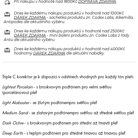
delivery_truck_speed
Při nákupu v hodnotě nad 1800Kč
DOPRAVA ZDARMA
.
redeem
Dnes ke každému nákupu produktů v hodnotě nad 1000Kč
DÁREK ZDARMA
- sachetka produktu zn. Codex Labs, Alkemilla,
Antipodes dle aktuálního výběru.
redeem
Dnes ke každému nákupu produktů v hodnotě nad 2500Kč
DÁREK ZDARMA
- mini balení produktu zn. Codex Labs z řady
Antü dle aktuálního výběru.
redeem
Dnes ke každému nákupu produktů v hodnotě nad 4000Kč
hodnotný
DÁREK ZDARMA
dle aktuální nabídky.
Triple C korektor je k dispozici v odstínech vhodných pro každý tón pleti:
Lightest Porcelain
- s broskvovým podtónem pro velmi světlou
(porcelánovou) pleť
Light Alabaster
- se žlutým podtónempro světlou pleť
Medium Sand
- se zlatavým podtónempro světlou až středně světlou pleť
Dark Ochre
- s broskvovým podtónem pro střední až tmavší pleť
Deep Earth
- s teplým podtónem pro středně tmavou až tmavou pleť