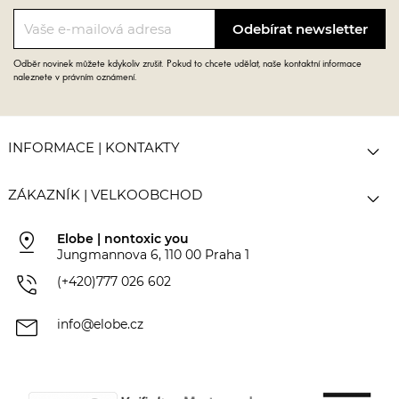
Odběr novinek můžete kdykoliv zrušit. Pokud to chcete udělat, naše kontaktní informace
naleznete v právním oznámení.

INFORMACE | KONTAKTY

ZÁKAZNÍK | VELKOOBCHOD
pin_drop
Elobe | nontoxic you
Jungmannova 6, 110 00 Praha 1
phone_in_talk
(+420)777 026 602
mail
info@elobe.cz