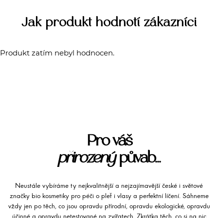
Jak produkt hodnotí zákazníci
Produkt zatím nebyl hodnocen.
Pro váš
přirozený
půvab...
Neustále vybíráme ty nejkvalitnější a nejzajímavější české i světové
značky bio kosmetiky pro péči o pleť i vlasy a perfektní líčení. Sáhneme
vždy jen po těch, co jsou opravdu přírodní, opravdu ekologické, opravdu
účinné a opravdu netestované na zvířatech. Zkrátka těch, co si na nic