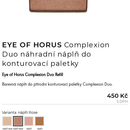
EYE OF HORUS
Complexion
Duo náhradní náplň do
konturovací paletky
Eye of Horus Complexion Duo Refill
Barevná náplň do přírodní konturovací paletky Complexion Duo.
450 Kč
S DPH
Varianta: náplň Rose
náplň Aura
náplň Rose
náplň
náplň