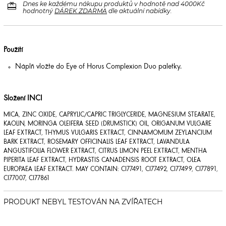
redeem
Dnes ke každému nákupu produktů v hodnotě nad 4000Kč
hodnotný
DÁREK ZDARMA
dle aktuální nabídky.
Použití
Náplň vložte do Eye of Horus Complexion Duo paletky.
Složení INCI
MICA, ZINC OXIDE, CAPRYLIC/CAPRIC TRIGLYCERIDE, MAGNESIUM STEARATE,
KAOLIN, MORINGA OLEIFERA SEED (DRUMSTICK) OIL, ORIGANUM VULGARE
LEAF EXTRACT, THYMUS VULGARIS EXTRACT, CINNAMOMUM ZEYLANCIUM
BARK EXTRACT, ROSEMARY OFFICINALIS LEAF EXTRACT, LAVANDULA
ANGUSTIFOLIA FLOWER EXTRACT, CITRUS LIMON PEEL EXTRACT, MENTHA
PIPERITA LEAF EXTRACT, HYDRASTIS CANADENSIS ROOT EXTRACT, OLEA
EUROPAEA LEAF EXTRACT. MAY CONTAIN: CI77491, CI77492, CI77499, CI77891,
CI77007, CI77861