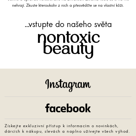
nehrají. Zkuste kteroukoliv z nich a přesvědčte se na vlastní kůži.
...vstupte do našeho světa
nontoxic
beauty
Instagram
Facebook
Získejte exkluzivní přístup k informacím o novinkách,
dárcích k nákupu, slevách a naplno užívejte všech výhod.