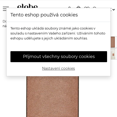
menu
person
shopping_bag
favorite_border
search
Tento eshop používá cookies
Domů
Značky
Eye of Horus
Eye of Horus Complexion Duo
náhradní náplň do konturovací paletky
Tento eshop ukládá soubory známé jako cookies v
souladu s nastavením Vašeho zařízení. Užíváním tohoto
eshopu udělujete s jejich ukládáním souhlas.
Přijmout všechny soubory cookies
Nastavení cookies