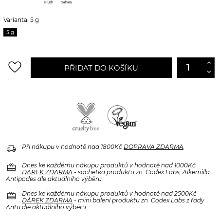
Blush
Sahara
Varianta: 5 g
5 g
favorite_border
PŘIDAT DO KOŠÍKU
delivery_truck_speed
Při nákupu v hodnotě nad 1800Kč
DOPRAVA ZDARMA
.
redeem
Dnes ke každému nákupu produktů v hodnotě nad 1000Kč
DÁREK ZDARMA
- sachetka produktu zn. Codex Labs, Alkemilla,
Antipodes dle aktuálního výběru.
redeem
Dnes ke každému nákupu produktů v hodnotě nad 2500Kč
DÁREK ZDARMA
- mini balení produktu zn. Codex Labs z řady
Antü dle aktuálního výběru.