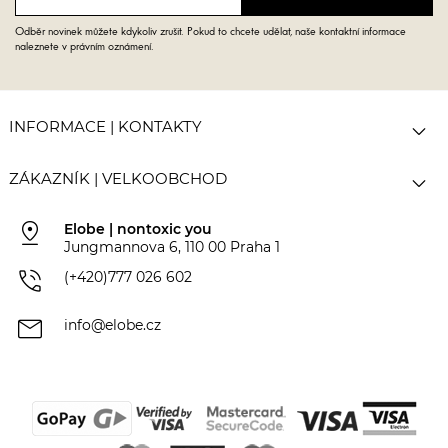
Odběr novinek můžete kdykoliv zrušit. Pokud to chcete udělat, naše kontaktní informace
naleznete v právním oznámení.

INFORMACE | KONTAKTY

ZÁKAZNÍK | VELKOOBCHOD
pin_drop
Elobe | nontoxic you
Jungmannova 6, 110 00 Praha 1
phone_in_talk
(+420)777 026 602
mail
info@elobe.cz