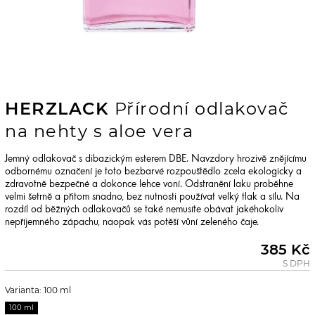
HERZLACK
Přírodní odlakovač
na nehty s aloe vera
Jemný odlakovač s dibazickým esterem DBE. Navzdory hrozivě znějícímu
odbornému označení je toto bezbarvé rozpouštědlo zcela ekologicky a
zdravotně bezpečné a dokonce lehce voní. Odstranění laku proběhne
velmi šetrně a přitom snadno, bez nutnosti používat velký tlak a sílu. Na
rozdíl od běžných odlakovačů se také nemusíte obávat jakéhokoliv
nepříjemného zápachu, naopak vás potěší vůní zeleného čaje.
385 Kč
S DPH
Varianta: 100 ml
100 ml