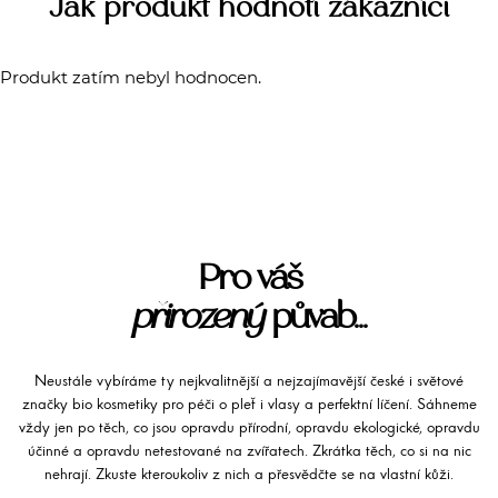
Jak produkt hodnotí zákazníci
Produkt zatím nebyl hodnocen.
Pro váš
přirozený
půvab...
Neustále vybíráme ty nejkvalitnější a nejzajímavější české i světové
značky bio kosmetiky pro péči o pleť i vlasy a perfektní líčení. Sáhneme
vždy jen po těch, co jsou opravdu přírodní, opravdu ekologické, opravdu
účinné a opravdu netestované na zvířatech. Zkrátka těch, co si na nic
nehrají. Zkuste kteroukoliv z nich a přesvědčte se na vlastní kůži.