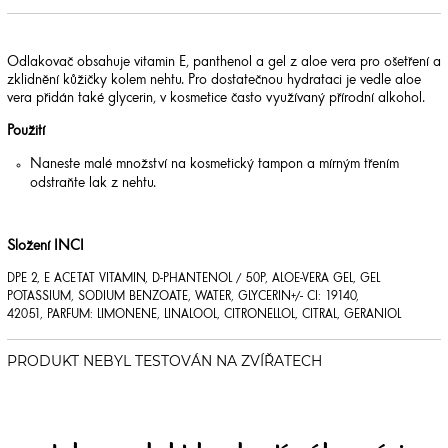
Odlakovač obsahuje vitamin E, panthenol a gel z aloe vera pro ošetření a
zklidnění kůžičky kolem nehtu. Pro dostatečnou hydrataci je vedle aloe
vera přidán také glycerin, v kosmetice často využívaný přírodní alkohol.
Použití
Naneste malé množství na kosmetický tampon a mírným třením
odstraňte lak z nehtu.
Složení INCI
DPE 2, E ACETAT VITAMIN, D-PHANTENOL / 50P, ALOE-VERA GEL, GEL
POTASSIUM, SODIUM BENZOATE, WATER, GLYCERIN
+/- CI: 19140,
42051,
PARFUM: LIMONENE, LINALOOL, CITRONELLOL, CITRAL, GERANIOL