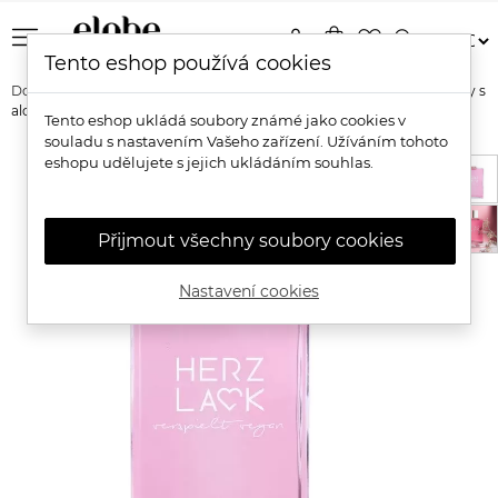
menu
person
shopping_bag
favorite_border
search
Tento eshop používá cookies
Domů
Značky
Herzlack
Herzlack Přírodní odlakovač na nehty s
aloe vera
Tento eshop ukládá soubory známé jako cookies v
souladu s nastavením Vašeho zařízení. Užíváním tohoto
eshopu udělujete s jejich ukládáním souhlas.
Přijmout všechny soubory cookies
Nastavení cookies