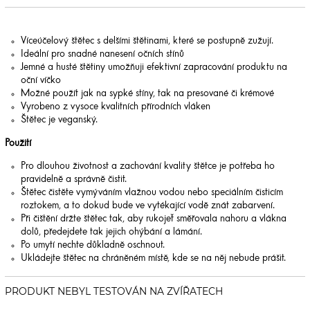
Víceúčelový štětec s delšími štětinami, které se postupně zužují.
Ideální pro snadné nanesení očních stínů
Jemné a husté štětiny umožňuji efektivní zapracování produktu na
oční víčko
Možné použít jak na sypké stíny, tak na presované či krémové
Vyrobeno z vysoce kvalitních přírodních vláken
Štětec je veganský.
Použití
Pro dlouhou životnost a zachování kvality štětce je potřeba ho
pravidelně a správně čistit.
Štětec čistěte vymýváním vlažnou vodou nebo speciálním čisticím
roztokem, a to dokud bude ve vytékající vodě znát zabarvení.
Při čištění držte štětec tak, aby rukojeť směřovala nahoru a vlákna
dolů, předejdete tak jejich ohýbání a lámání.
Po umytí nechte důkladně oschnout.
Ukládejte štětec na chráněném místě, kde se na něj nebude prášit.