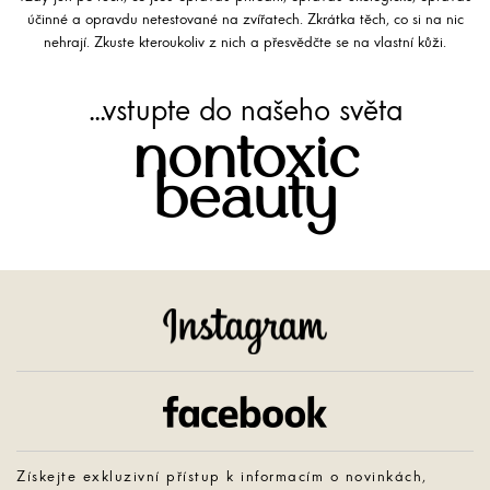
účinné a opravdu netestované na zvířatech. Zkrátka těch, co si na nic
nehrají. Zkuste kteroukoliv z nich a přesvědčte se na vlastní kůži.
...vstupte do našeho světa
nontoxic
beauty
Instagram
Facebook
Získejte exkluzivní přístup k informacím o novinkách,