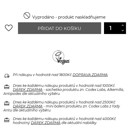

Vyprodáno - produkt naskladňujeme
favorite_border
PŘIDAT DO KOŠÍKU
delivery_truck_speed
Při nákupu v hodnotě nad 1800Kč
DOPRAVA ZDARMA
.
redeem
Dnes ke každému nákupu produktů v hodnotě nad 1000Kč
DÁREK ZDARMA
- sachetka produktu zn. Codex Labs, Alkemilla,
Antipodes dle aktuálního výběru.
redeem
Dnes ke každému nákupu produktů v hodnotě nad 2500Kč
DÁREK ZDARMA
- mini balení produktu zn. Codex Labs z řady
Antü dle aktuálního výběru.
redeem
Dnes ke každému nákupu produktů v hodnotě nad 4000Kč
hodnotný
DÁREK ZDARMA
dle aktuální nabídky.