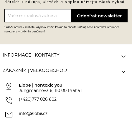
dárcích k nákupu, slevách a naplno užívejte všech výhod.
Odběr novinek můžete kdykoliv zrušit. Pokud to chcete udělat, naše kontaktní informace
naleznete v právním oznámení.

INFORMACE | KONTAKTY

ZÁKAZNÍK | VELKOOBCHOD
pin_drop
Elobe | nontoxic you
Jungmannova 6, 110 00 Praha 1
phone_in_talk
(+420)777 026 602
mail
info@elobe.cz