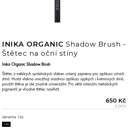
INIKA ORGANIC
Shadow Brush -
Štětec na oční stíny
Inika Organic Shadow Brush
Štětec z měkkých syntetických vláken určený zejména pro aplikaci očních
stínů. Hustá vlákna umožňují snadnou aplikaci sypkých i krémových stínů,
použití štětce je ale značně univerzální. Pro větší intenzitu metalických
pigmentů je vhodné štětec navlhčit.
650 Kč
S DPH
Varianta: 1 ks
1 ks