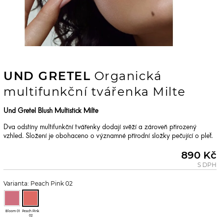
UND GRETEL
Organická
multifunkční tvářenka Milte
Und Gretel Blush Multistick Milte
Dva odstíny multifunkční tvářenky dodají svěží a zároveň přirozený
vzhled. Složení je obohaceno o významné přírodní složky pečující o pleť.
890 Kč
S DPH
Varianta: Peach Pink 02
Bloom 01
Peach Pink
02