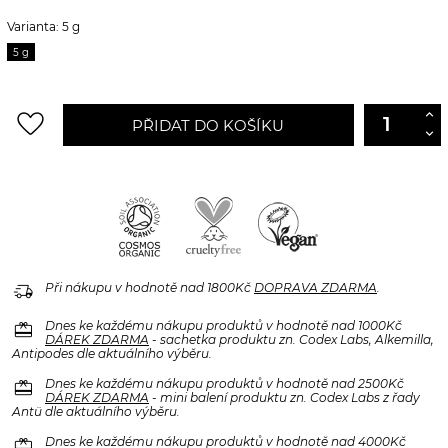
Varianta: 5 g
5 g
favorite_border
PŘIDAT DO KOŠÍKU
delivery_truck_speed
Při nákupu v hodnotě nad 1800Kč
DOPRAVA ZDARMA
.
redeem
Dnes ke každému nákupu produktů v hodnotě nad 1000Kč
DÁREK ZDARMA
- sachetka produktu zn. Codex Labs, Alkemilla,
Antipodes dle aktuálního výběru.
redeem
Dnes ke každému nákupu produktů v hodnotě nad 2500Kč
DÁREK ZDARMA
- mini balení produktu zn. Codex Labs z řady
Antü dle aktuálního výběru.
redeem
Dnes ke každému nákupu produktů v hodnotě nad 4000Kč