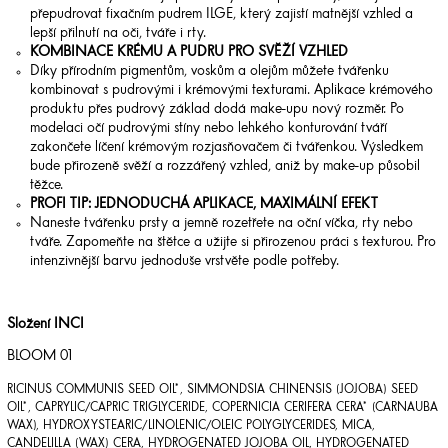
přepudrovat fixačním pudrem ILGE, který zajistí matnější vzhled a
lepší přilnutí na oči, tváře i rty.
KOMBINACE KRÉMU A PUDRU PRO SVĚŽÍ VZHLED
Díky přírodním pigmentům, voskům a olejům můžete tvářenku
kombinovat s pudrovými i krémovými texturami. Aplikace krémového
produktu přes pudrový základ dodá make-upu nový rozměr. Po
modelaci očí pudrovými stíny nebo lehkého konturování tváří
zakončete líčení krémovým rozjasňovačem či tvářenkou. Výsledkem
bude přirozeně svěží a rozzářený vzhled, aniž by make-up působil
těžce.
PROFI TIP: JEDNODUCHÁ APLIKACE, MAXIMÁLNÍ EFEKT
Naneste tvářenku prsty a jemně rozetřete na oční víčka, rty nebo
tváře. Zapomeňte na štětce a užijte si přirozenou práci s texturou. Pro
intenzivnější barvu jednoduše vrstvěte podle potřeby.
Složení INCI
BLOOM 01
RICINUS COMMUNIS SEED OIL*, SIMMONDSIA CHINENSIS (JOJOBA) SEED
OIL*, CAPRYLIC/CAPRIC TRIGLYCERIDE, COPERNICIA CERIFERA CERA* (CARNAUBA
WAX), HYDROXYSTEARIC/LINOLENIC/OLEIC POLYGLYCERIDES, MICA,
CANDELILLA (WAX) CERA, HYDROGENATED JOJOBA OIL, HYDROGENATED