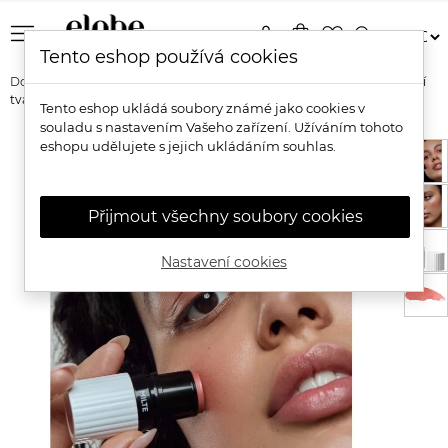
menu
person
shopping_bag
favorite_border
search
Tento eshop používá cookies
Domů
Značky
Und Gretel
Und Gretel Organická multifunkční
tvářenka Milte
Tento eshop ukládá soubory známé jako cookies v
souladu s nastavením Vašeho zařízení. Užíváním tohoto
eshopu udělujete s jejich ukládáním souhlas.
Přijmout všechny soubory cookies
Nastavení cookies