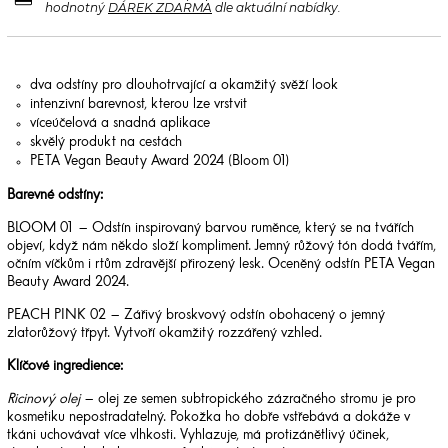
hodnotný
DÁREK ZDARMA
dle aktuální nabídky.
dva odstíny pro dlouhotrvající a okamžitý svěží look
intenzivní barevnost, kterou lze vrstvit
víceúčelová a snadná aplikace
skvělý produkt na cestách
PETA Vegan Beauty Award 2024 (Bloom 01)
Barevné odstíny:
BLOOM 01 – Odstín inspirovaný barvou ruměnce, který se na tvářích
objeví, když nám někdo složí kompliment. Jemný růžový tón dodá tvářím,
očním víčkům i rtům zdravější přirozený lesk. Oceněný odstín PETA Vegan
Beauty Award 2024.
PEACH PINK 02 – Zářivý broskvový odstín obohacený o jemný
zlatorůžový třpyt. Vytvoří okamžitý rozzářený vzhled.
Klíčové ingredience:
Ricinový olej
– olej ze semen subtropického zázračného stromu je pro
kosmetiku nepostradatelný. Pokožka ho dobře vstřebává a dokáže v
tkáni uchovávat více vlhkosti. Vyhlazuje, má protizánětlivý účinek,