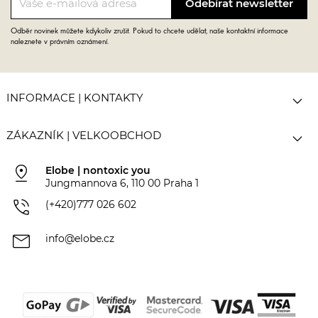
Odběr novinek můžete kdykoliv zrušit. Pokud to chcete udělat, naše kontaktní informace
naleznete v právním oznámení.

INFORMACE | KONTAKTY

ZÁKAZNÍK | VELKOOBCHOD
pin_drop
Elobe | nontoxic you
Jungmannova 6, 110 00 Praha 1
phone_in_talk
(+420)777 026 602
mail
info@elobe.cz