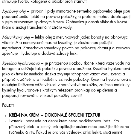
stimuluje tvorbu kolagenu a působí proti stárnutí.
Jojobový olej
– přírodní lipidy mimořádně šetrného jojobového oleje jsou
podobné směsi lipidů na povrchu pokožky, a proto se mohou dobře spojit
s jejím přirozeným lipidovým filmem. Optimalizují obsah vlhkosti v kožní
tkáni a snižují transdermální ztrátu vody.
Meruňkový olej
– lehký olej z meruňkových jader, bohatý na obnovující
vitamin A a nenasycené mastné kyseliny, je všestrannou pečující
ingrediencí. Zanechává sametový povrch na pokožce, chrání ji a zároveň
zpevňuje. Hydratuje a dodává zdravý lesk.
Kyselina hyaluronová
– je přirozenou složkou tkáně, která váže vodu na
kolagen a udržuje tak pokožku pevnou a pružnou. Kyselina hyaluronová
jako aktivní kosmetická složka zvyšuje schopnost vázat vodu zvenčí a
přispívá k zářivému a hladkému vzhledu pokožky. Kyselina hyaluronová s
dlouhým řetězcem váže vlhkost v horní vrstvě pokožky, zatímco molekuly
kyseliny hyaluronové s krátkým řetězcem pronikají do epidermis a
podporují rovnováhu vlhkosti pokožky zevnitř.
Použití
KRÉM NA KRÉM – DOKONALÉ SPOJENÍ TEXTUR
Tvářenku nanesete na denní krém nebo podkladovou bázi. Pro
přirozený efekt a jemný lesk aplikujte prstem nebo použijte štětec na
tvářenku či rty. Pokud je pro vás výsledek příliš lesklý, stačí jemně