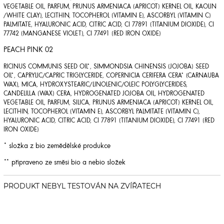
VEGETABLE OIL, PARFUM, PRUNUS ARMENIACA (APRICOT) KERNEL OIL, KAOLIN
/WHITE CLAY), LECITHIN, TOCOPHEROL (VITAMIN E), ASCORBYL (VITAMIN C)
PALMITATE, HYALURONIC ACID, CITRIC ACID, CI 77891 (TITANIUM DIOXIDE), CI
77742 (MANGANESE VIOLET), CI 77491 (RED IRON OXIDE)
PEACH PINK 02
RICINUS COMMUNIS SEED OIL*, SIMMONDSIA CHINENSIS (JOJOBA) SEED
OIL*, CAPRYLIC/CAPRIC TRIGLYCERIDE, COPERNICIA CERIFERA CERA* (CARNAUBA
WAX), MICA, HYDROXYSTEARIC/LINOLENIC/OLEIC POLYGLYCERIDES,
CANDELILLA (WAX) CERA, HYDROGENATED JOJOBA OIL, HYDROGENATED
VEGETABLE OIL, PARFUM, SILICA, PRUNUS ARMENIACA (APRICOT) KERNEL OIL,
LECITHIN, TOCOPHEROL (VITAMIN E), ASCORBYL PALMITATE (VITAMIN C),
HYALURONIC ACID, CITRIC ACID, CI 77891 (TITANIUM DIOXIDE), CI 77491 (RED
IRON OXIDE)
* složka z bio zemědělské produkce
** připraveno ze směsi bio a nebio složek