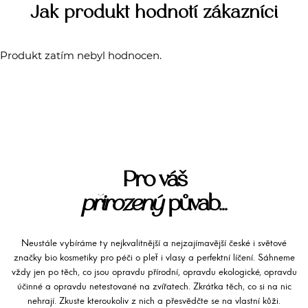
Jak produkt hodnotí zákazníci
Produkt zatím nebyl hodnocen.
Pro váš
přirozený
půvab...
Neustále vybíráme ty nejkvalitnější a nejzajímavější české i světové
značky bio kosmetiky pro péči o pleť i vlasy a perfektní líčení. Sáhneme
vždy jen po těch, co jsou opravdu přírodní, opravdu ekologické, opravdu
účinné a opravdu netestované na zvířatech. Zkrátka těch, co si na nic
nehrají. Zkuste kteroukoliv z nich a přesvědčte se na vlastní kůži.