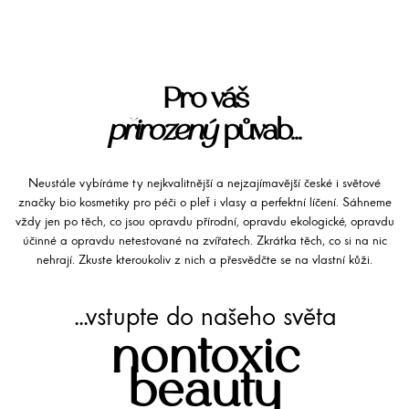
Pro váš
přirozený
půvab...
Neustále vybíráme ty nejkvalitnější a nejzajímavější české i světové
značky bio kosmetiky pro péči o pleť i vlasy a perfektní líčení. Sáhneme
vždy jen po těch, co jsou opravdu přírodní, opravdu ekologické, opravdu
účinné a opravdu netestované na zvířatech. Zkrátka těch, co si na nic
nehrají. Zkuste kteroukoliv z nich a přesvědčte se na vlastní kůži.
...vstupte do našeho světa
nontoxic
beauty