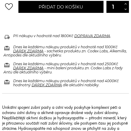
favorite_border
PŘIDAT DO KOŠÍKU
delivery_truck_speed
Při nákupu v hodnotě nad 1800Kč
DOPRAVA ZDARMA
.
redeem
Dnes ke každému nákupu produktů v hodnotě nad 1000Kč
DÁREK ZDARMA
- sachetka produktu zn. Codex Labs, Alkemilla,
Antipodes dle aktuálního výběru.
redeem
Dnes ke každému nákupu produktů v hodnotě nad 2500Kč
DÁREK ZDARMA
- mini balení produktu zn. Codex Labs z řady
Antü dle aktuálního výběru.
redeem
Dnes ke každému nákupu produktů v hodnotě nad 4000Kč
hodnotný
DÁREK ZDARMA
dle aktuální nabídky.
Unikátní spojení zubní pasty a ústní vody poskytuje komplexní péči a
ochranu ústní dutiny a aktivně opravuje drobné vady zubní skloviny.
Nejdůležitější aktivní složkou je hydroxyapatite – přírodní minerál, který
je přirozenou součástí naší zubní skloviny, ale postupem času jej postupně
ztrácíme. Hydroxyapatite má schopnost znovu se přichytit na zuby a