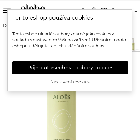
menu
person
shopping_bag
favorite_border
search
Tento eshop používá cookies
Domů
Značky
Aloés
Aloés Bio zubní pasta a ústní voda
Tento eshop ukládá soubory známé jako cookies v
souladu s nastavením Vašeho zařízení. Užíváním tohoto
eshopu udělujete s jejich ukládáním souhlas.
Přijmout všechny soubory cookies
Nastavení cookies