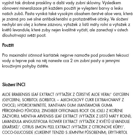
vyplnit tak drobné praskliny a další vady zubní skloviny. Výsledkem
obnovení mineralizace při každém použití je vylepšení barvy a lesku
našich zubů. Pasta vyniká také vysokým obsahem čerstvé aloe vera, která
je známá pro své silné antibakteriální a protizánětlivé účinky. Ve složení
nechybí ani olej z kořene zázvoru, výtažek z listů máty rolní a výtažek z
květů levandule, které zuby nejen kvalitně vyčistí, ale zanechají v ústech
dlouhotrvající svěží pocit.
Použití
Pro maximální účinnost kartáček nejprve namočte pod proudem tekoucí
vody a teprve pak na něj naneste cca 2 cm zubní pasty a jemnými
krouživými pohyby čistěte.
Složení INCI
ALOE BRABENSIS LEAF EXTRACT (VÝTAŽEK Z ČERSTVÉ ALOE VERA)* GLYCERIN
(GLYCERIN), SORBITOL (SORBITOL – ALKOHOLOVÝ CUKR EXTRAHOVANÝ Z
OVOCE), HYDROXYAPATITE, XANTHAN GUM (XANTAMOVÁ GUMA
PŘÍRODNÍHO PŮVODU), ZINGIBER OFFICINALIS ROOT OIL (OLEJ Z KOŘENE
ZÁZVORU), MENTHA ARVENSIS LEAF EXTRACT (VÝTAŽEK Z LISTŮ MÁTY ROLNÍ),
LAVANDULA ANGUSTIFOLIA FLOWER EXTRACT (VÝTAŽEK Z KVĚTŮ LEVANDULE
LÉKAŘSKÉ)*, CITRUS LIMON PEEL EXTRACT (VÝTAŽEK Z CITRONOVÉ KŮRY)*,
COCO-GLUCOSIDE (CUKERNÝ TENZID S JEMNÝM PŮSOBENÍM), ERYTHRITOL