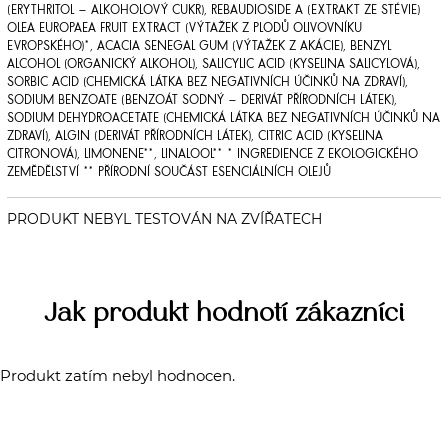
(ERYTHRITOL – ALKOHOLOVÝ CUKR), REBAUDIOSIDE A (EXTRAKT ZE STÉVIE)
OLEA EUROPAEA FRUIT EXTRACT (VÝTAŽEK Z PLODŮ OLIVOVNÍKU
EVROPSKÉHO)*, ACACIA SENEGAL GUM (VÝTAŽEK Z AKÁCIE), BENZYL
ALCOHOL (ORGANICKÝ ALKOHOL), SALICYLIC ACID (KYSELINA SALICYLOVÁ),
SORBIC ACID (CHEMICKÁ LÁTKA BEZ NEGATIVNÍCH ÚČINKŮ NA ZDRAVÍ),
SODIUM BENZOATE (BENZOÁT SODNÝ – DERIVÁT PŘÍRODNÍCH LÁTEK),
SODIUM DEHYDROACETATE (CHEMICKÁ LÁTKA BEZ NEGATIVNÍCH ÚČINKŮ NA
ZDRAVÍ), ALGIN (DERIVÁT PŘÍRODNÍCH LÁTEK), CITRIC ACID (KYSELINA
CITRONOVÁ), LIMONENE**, LINALOOL** * INGREDIENCE Z EKOLOGICKÉHO
ZEMĚDĚLSTVÍ ** PŘÍRODNÍ SOUČÁST ESENCIÁLNÍCH OLEJŮ
Jak produkt hodnotí zákazníci
Produkt zatím nebyl hodnocen.