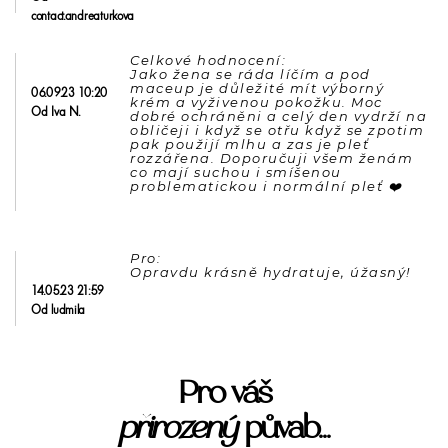
contact.andreaturkova
Celkové hodnocení: 

Jako žena se ráda líčím a pod 
maceup je důležité mít výborný 
06.09.23 10:20
krém a vyživenou pokožku. Moc 
Od Iva N.
dobré ochráněni a celý den vydrží na 
obličeji i když se otřu když se zpotim 
pak použijí mlhu a zas je pleť 
rozzářena. Doporučuji všem ženám 
co mají suchou i smíšenou  
Pro: 

14.05.23 21:59
Od ludmila
Pro váš
přirozený
půvab...