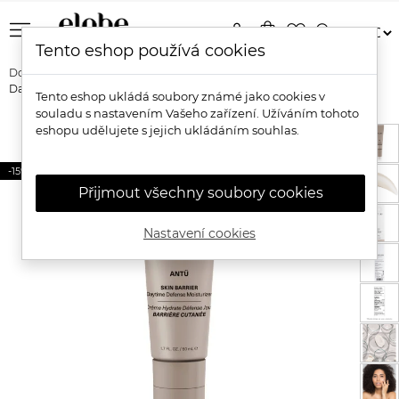
menu
person
shopping_bag
favorite_border
search
Tento eshop používá cookies
Domů
Značky
Codex Labs
Codex Labs Antü Skin Barrier
Daytime Defense Moisturizer
Tento eshop ukládá soubory známé jako cookies v
souladu s nastavením Vašeho zařízení. Užíváním tohoto
eshopu udělujete s jejich ukládáním souhlas.
-15%
Přijmout všechny soubory cookies
Nastavení cookies