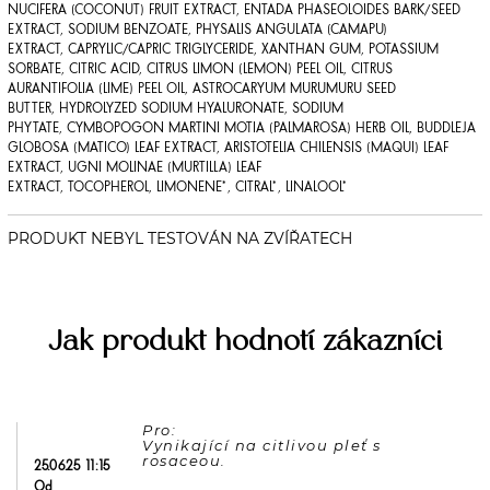
NUCIFERA (COCONUT) FRUIT EXTRACT
,
ENTADA PHASEOLOIDES BARK/SEED
EXTRACT
,
SODIUM BENZOATE
,
PHYSALIS ANGULATA (CAMAPU)
EXTRACT
,
CAPRYLIC/CAPRIC TRIGLYCERIDE
,
XANTHAN GUM
,
POTASSIUM
SORBATE
,
CITRIC ACID
,
CITRUS LIMON (LEMON) PEEL OIL
,
CITRUS
AURANTIFOLIA (LIME) PEEL OIL
,
ASTROCARYUM MURUMURU SEED
BUTTER
,
HYDROLYZED SODIUM HYALURONATE
,
SODIUM
PHYTATE
,
CYMBOPOGON MARTINI MOTIA (PALMAROSA) HERB OIL
,
BUDDLEJA
GLOBOSA (MATICO) LEAF EXTRACT
,
ARISTOTELIA CHILENSIS (MAQUI) LEAF
EXTRACT
,
UGNI MOLINAE (MURTILLA) LEAF
EXTRACT
,
TOCOPHEROL
,
LIMONENE*
,
CITRAL*
,
LINALOOL*
Jak produkt hodnotí zákazníci
Pro: 

Vynikající na citlivou pleť s 
25.06.25 11:15
Od