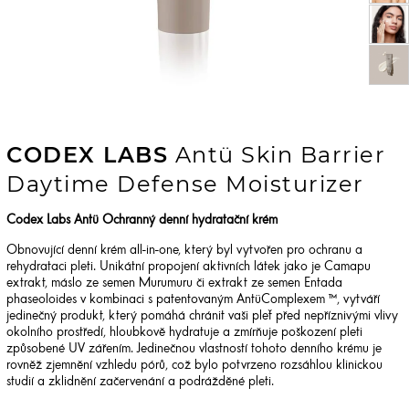
CODEX LABS
Antü Skin Barrier
Daytime Defense Moisturizer
Codex Labs Antü Ochranný denní hydratační krém
Obnovující denní krém all-in-one, který byl vytvořen pro ochranu a
rehydrataci pleti. Unikátní propojení aktivních látek jako je Camapu
extrakt, máslo ze semen Murumuru či extrakt ze semen Entada
phaseoloides v kombinaci s patentovaným AntüComplexem ™, vytváří
jedinečný produkt, který pomáhá chránit vaši pleť před nepříznivými vlivy
okolního prostředí, hloubkově hydratuje a zmírňuje poškození pleti
způsobené UV zářením. Jedinečnou vlastností tohoto denního krému je
rovněž zjemnění vzhledu pórů, což bylo potvrzeno rozsáhlou klinickou
studií a zklidnění začervenání a podrážděné pleti.