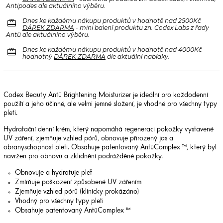
Antipodes dle aktuálního výběru.
redeem
Dnes ke každému nákupu produktů v hodnotě nad 2500Kč
DÁREK ZDARMA
- mini balení produktu zn. Codex Labs z řady
Antü dle aktuálního výběru.
redeem
Dnes ke každému nákupu produktů v hodnotě nad 4000Kč
hodnotný
DÁREK ZDARMA
dle aktuální nabídky.
Codex Beauty Antü Brightening Moisturizer je ideální pro každodenní
použití a jeho účinné, ale velmi jemné složení, je vhodné pro všechny typy
pleti.
Hydratační denní krém, který napomáhá regeneraci pokožky vystavené
UV záření, zjemňuje vzhled pórů, obnovuje přirozený jas a
obranyschopnost pleti. Obsahuje patentovaný AntüComplex ™, který byl
navržen pro obnovu a zklidnění podrážděné pokožky.
Obnovuje a hydratuje pleť
Zmírňuje poškození způsobené UV zářením
Zjemňuje vzhled pórů (klinicky prokázáno)
Vhodný pro všechny typy pleti
Obsahuje patentovaný AntüComplex ™