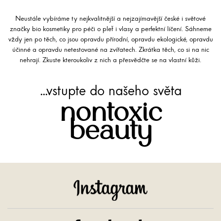
Neustále vybíráme ty nejkvalitnější a nejzajímavější české i světové
značky bio kosmetiky pro péči o pleť i vlasy a perfektní líčení. Sáhneme
vždy jen po těch, co jsou opravdu přírodní, opravdu ekologické, opravdu
účinné a opravdu netestované na zvířatech. Zkrátka těch, co si na nic
nehrají. Zkuste kteroukoliv z nich a přesvědčte se na vlastní kůži.
...vstupte do našeho světa
nontoxic
beauty
Instagram
Facebook