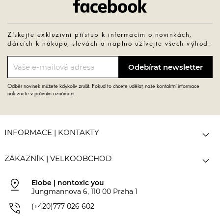
Získejte exkluzivní přístup k informacím o novinkách,
dárcích k nákupu, slevách a naplno užívejte všech výhod.
Odběr novinek můžete kdykoliv zrušit. Pokud to chcete udělat, naše kontaktní informace
naleznete v právním oznámení.

INFORMACE | KONTAKTY

ZÁKAZNÍK | VELKOOBCHOD
pin_drop
Elobe | nontoxic you
Jungmannova 6, 110 00 Praha 1
phone_in_talk
(+420)777 026 602