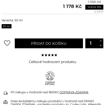
1 386 Kč
1 178 Kč
SLEVA 15%
S DPH
Varianta: 50 ml
50 ml
favorite_border
PŘIDAT DO KOŠÍKU
Celkové hodnocení produktu
delivery_truck_speed
Při nákupu v hodnotě nad 1800Kč
DOPRAVA ZDARMA
.
redeem
Dnes ke každému nákupu produktů v hodnotě nad 1000Kč
DÁREK ZDARMA
- sachetka produktu zn. Codex Labs, Alkemilla,