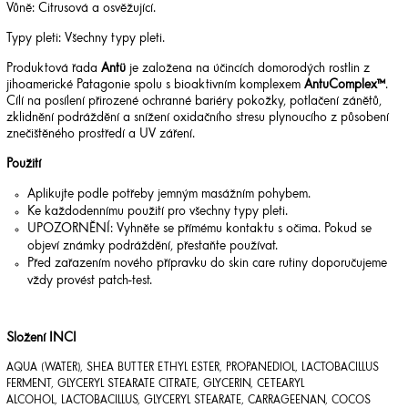
Vůně: Citrusová a osvěžující.
Typy pleti: Všechny typy pleti.
Produktová řada
Antü
je založena na účincích domorodých rostlin z
jihoamerické Patagonie spolu s bioaktivním komplexem
AntuComplex
™
.
Cílí na posílení přirozené ochranné bariéry pokožky, potlačení zánětů,
zklidnění podráždění a snížení oxidačního stresu plynoucího z působení
znečištěného prostředí a UV záření.
Použití
Aplikujte podle potřeby jemným masážním pohybem.
Ke každodennímu použití pro všechny typy pleti.
UPOZORNĚNÍ: Vyhněte se přímému kontaktu s očima. Pokud se
objeví známky podráždění, přestaňte používat.
Před zařazením nového přípravku do skin care rutiny doporučujeme
vždy provést patch-test.
Složení INCI
AQUA (WATER)
,
SHEA BUTTER ETHYL ESTER
,
PROPANEDIOL
,
LACTOBACILLUS
FERMENT
,
GLYCERYL STEARATE CITRATE
,
GLYCERIN
,
CETEARYL
ALCOHOL
,
LACTOBACILLUS
,
GLYCERYL STEARATE
,
CARRAGEENAN
,
COCOS