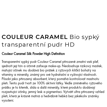
COULEUR CARAMEL
Bio sypký
transparentní pudr HD
Couleur Caramel Silk Powder High Definition
Transparentní sypký pudr Couleur Caramel přirozeně zmatní vaši pleť,
sjednotí její tón a účinně zafixuje make-up. Neobsahuje rizikový mastek,
matující účinek mu dodává bio prášek z rýžových klíčků bohatý na
vitamíny a minerály, známý pro své hydratační a vyživující vlastnosti.
Působí jako přirozený absorbent, který pomáhá kontrolovat mastnotu
pleti. Tento pudr tvoří ze 100% aktivní látky. Vedle zmíněného rýžového
prášku je to křemík, slída a další minerály, které produktu dodávají
rozjasňující účinky, jemný lesk a pigmentaci. Vytváří ultra přirozený vzhled
pleti, která je krásně matná a hedvábně hebká bez jakékoliv známky
vysušení.