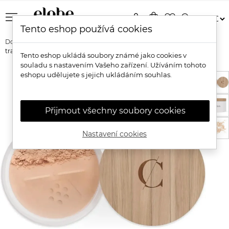
menu
person
shopping_bag
favorite_border
search
Tento eshop používá cookies
Domů
Značky
Couleur Caramel
Couleur Caramel Bio sypký
transparentní pudr HD
Tento eshop ukládá soubory známé jako cookies v
souladu s nastavením Vašeho zařízení. Užíváním tohoto
eshopu udělujete s jejich ukládáním souhlas.
Přijmout všechny soubory cookies
Nastavení cookies