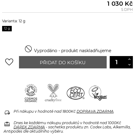
1 030 Kč
S DPH
Varianta: 12 g
12 g

Vyprodáno - produkt naskladňujeme
favorite_border
PŘIDAT DO KOŠÍKU
delivery_truck_speed
Při nákupu v hodnotě nad 1800Kč
DOPRAVA ZDARMA
.
redeem
Dnes ke každému nákupu produktů v hodnotě nad 1000Kč
DÁREK ZDARMA
- sachetka produktu zn. Codex Labs, Alkemilla,
Antipodes dle aktuálního výběru.