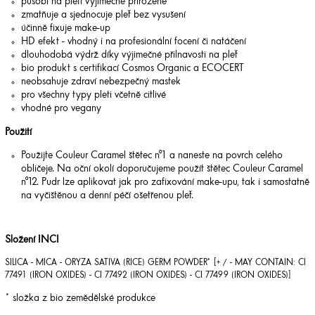
působí na pleti výjimečně přirozeně
zmatňuje a sjednocuje pleť bez vysušení
účinně fixuje make-up
HD efekt - vhodný i na profesionální focení či natáčení
dlouhodobá výdrž díky výjimečné přilnavosti na pleť
bio produkt s certifikací Cosmos Organic a ECOCERT
neobsahuje zdraví nebezpečný mastek
pro všechny typy pleti včetně citlivé
vhodné pro vegany
Použití
Použijte Couleur Caramel štětec n°1 a naneste na povrch celého
obličeje. Na oční okolí doporučujeme použít štětec Couleur Caramel
n°12. Pudr lze aplikovat jak pro zafixování make-upu, tak i samostatně
na vyčištěnou a denní péčí ošetřenou pleť.
Složení INCI
SILICA - MICA - ORYZA SATIVA (RICE) GERM POWDER* [+ / - MAY CONTAIN: CI
77491 (IRON OXIDES) - CI 77492 (IRON OXIDES) - CI 77499 (IRON OXIDES)]
* složka z bio zemědělské produkce