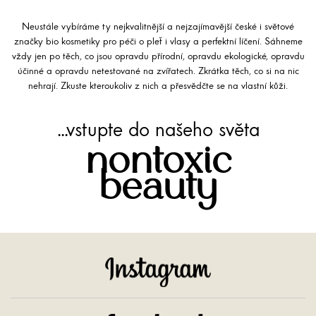
Neustále vybíráme ty nejkvalitnější a nejzajímavější české i světové
značky bio kosmetiky pro péči o pleť i vlasy a perfektní líčení. Sáhneme
vždy jen po těch, co jsou opravdu přírodní, opravdu ekologické, opravdu
účinné a opravdu netestované na zvířatech. Zkrátka těch, co si na nic
nehrají. Zkuste kteroukoliv z nich a přesvědčte se na vlastní kůži.
...vstupte do našeho světa
nontoxic
beauty
Instagram
Facebook