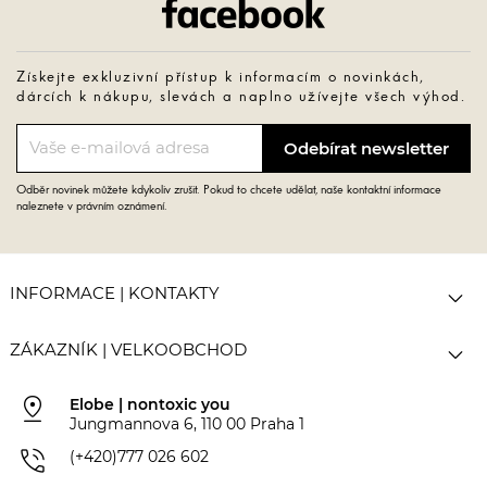
Získejte exkluzivní přístup k informacím o novinkách,
dárcích k nákupu, slevách a naplno užívejte všech výhod.
Odběr novinek můžete kdykoliv zrušit. Pokud to chcete udělat, naše kontaktní informace
naleznete v právním oznámení.

INFORMACE | KONTAKTY

ZÁKAZNÍK | VELKOOBCHOD
pin_drop
Elobe | nontoxic you
Jungmannova 6, 110 00 Praha 1
phone_in_talk
(+420)777 026 602