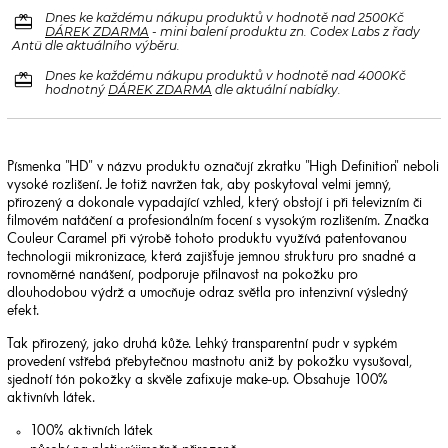
redeem
Dnes ke každému nákupu produktů v hodnotě nad 2500Kč
DÁREK ZDARMA
- mini balení produktu zn. Codex Labs z řady
Antü dle aktuálního výběru.
redeem
Dnes ke každému nákupu produktů v hodnotě nad 4000Kč
hodnotný
DÁREK ZDARMA
dle aktuální nabídky.
Písmenka "HD" v názvu produktu označují zkratku "High Definition" neboli
vysoké rozlišení. Je totiž navržen tak, aby poskytoval velmi jemný,
přirozený a dokonale vypadající vzhled, který obstojí i při televizním či
filmovém natáčení a profesionálním focení s vysokým rozlišením. Značka
Couleur Caramel při výrobě tohoto produktu využívá patentovanou
technologii mikronizace, která zajišťuje jemnou strukturu pro snadné a
rovnoměrné nanášení, podporuje přilnavost na pokožku pro
dlouhodobou výdrž a umocňuje odraz světla pro intenzivní výsledný
efekt.
Tak přirozený, jako druhá kůže. Lehký transparentní pudr v sypkém
provedení vstřebá přebytečnou mastnotu aniž by pokožku vysušoval,
sjednotí tón pokožky a skvěle zafixuje make-up. Obsahuje 100%
aktivnívh látek.
100% aktivních látek