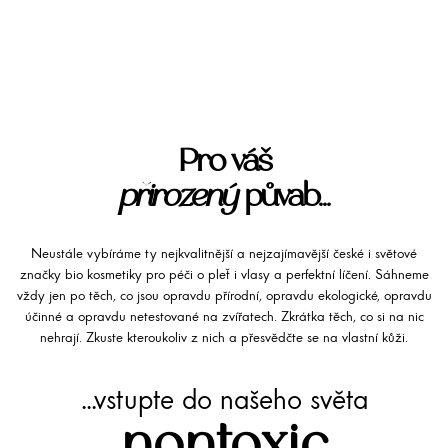
Pro váš
přirozený
půvab...
Neustále vybíráme ty nejkvalitnější a nejzajímavější české i světové
značky bio kosmetiky pro péči o pleť i vlasy a perfektní líčení. Sáhneme
vždy jen po těch, co jsou opravdu přírodní, opravdu ekologické, opravdu
účinné a opravdu netestované na zvířatech. Zkrátka těch, co si na nic
nehrají. Zkuste kteroukoliv z nich a přesvědčte se na vlastní kůži.
...vstupte do našeho světa
nontoxic