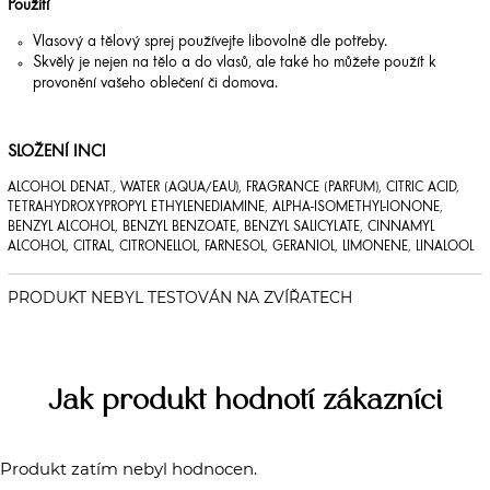
Použití
Vlasový a tělový sprej používejte libovolně dle potřeby.
Skvělý je nejen na tělo a do vlasů, ale také ho můžete použít k
provonění vašeho oblečení či domova.
SLOŽENÍ INCI
ALCOHOL DENAT., WATER (AQUA/EAU), FRAGRANCE (PARFUM), CITRIC ACID,
TETRAHYDROXYPROPYL ETHYLENEDIAMINE, ALPHA-ISOMETHYL-IONONE,
BENZYL ALCOHOL, BENZYL BENZOATE, BENZYL SALICYLATE, CINNAMYL
ALCOHOL, CITRAL, CITRONELLOL, FARNESOL, GERANIOL, LIMONENE, LINALOOL
Jak produkt hodnotí zákazníci
Produkt zatím nebyl hodnocen.