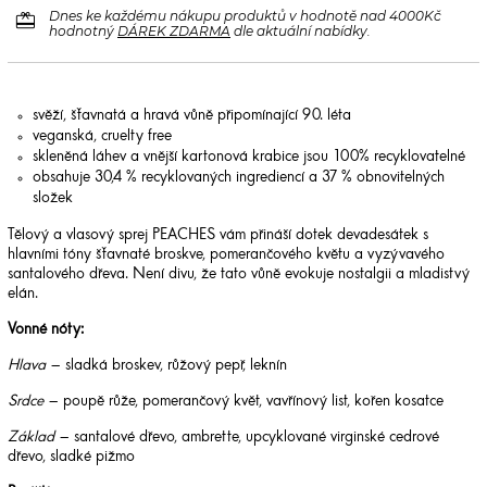
redeem
Dnes ke každému nákupu produktů v hodnotě nad 4000Kč
hodnotný
DÁREK ZDARMA
dle aktuální nabídky.
svěží, šťavnatá a hravá vůně připomínající 90. léta
veganská, cruelty free
skleněná láhev a vnější kartonová krabice jsou 100% recyklovatelné
obsahuje 30,4 % recyklovaných ingrediencí a 37 % obnovitelných
složek
Tělový a vlasový sprej PEACHES vám přináší dotek devadesátek s
hlavními tóny šťavnaté broskve, pomerančového květu a vyzývavého
santalového dřeva. Není divu, že tato vůně evokuje nostalgii a mladistvý
elán.
Vonné nóty:
Hlava
– sladká broskev, růžový pepř, leknín
Srdce
– poupě růže, pomerančový květ, vavřínový list, kořen kosatce
Základ
– santalové dřevo, ambrette, upcyklované virginské cedrové
dřevo, sladké pižmo