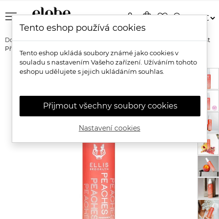
menu
person
shopping_bag
favorite_border
search
Tento eshop používá cookies
Domů
Značky
Ellis Brooklyn
Ellis Brooklyn Hair and Body Mist
Přírodní vlasový a tělový sprej Peaches
Tento eshop ukládá soubory známé jako cookies v
souladu s nastavením Vašeho zařízení. Užíváním tohoto
eshopu udělujete s jejich ukládáním souhlas.
Přijmout všechny soubory cookies
Nastavení cookies