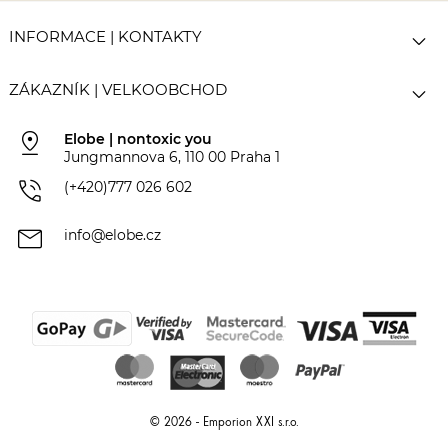

INFORMACE | KONTAKTY

ZÁKAZNÍK | VELKOOBCHOD
pin_drop
Elobe | nontoxic you
Jungmannova 6, 110 00 Praha 1
phone_in_talk
(+420)777 026 602
mail
info@elobe.cz
© 2026 - Emporion XXI s.r.o.