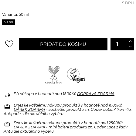
S DPH
Varianta: 50 ml
50 ml
favorite_border
PŘIDAT DO KOŠÍKU
delivery_truck_speed
Při nákupu v hodnotě nad 1800Kč
DOPRAVA ZDARMA
.
redeem
Dnes ke každému nákupu produktů v hodnotě nad 1000Kč
DÁREK ZDARMA
- sachetka produktu zn. Codex Labs, Alkemilla,
Antipodes dle aktuálního výběru.
redeem
Dnes ke každému nákupu produktů v hodnotě nad 2500Kč
DÁREK ZDARMA
- mini balení produktu zn. Codex Labs z řady
Antü dle aktuálního výběru.