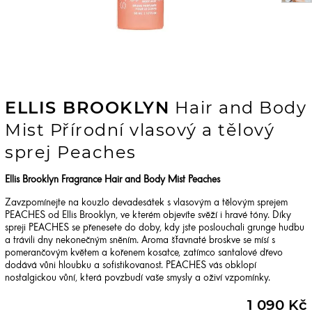
ELLIS BROOKLYN
Hair and Body
Mist Přírodní vlasový a tělový
sprej Peaches
Ellis Brooklyn Fragrance Hair and Body Mist Peaches
Zavzpomínejte na kouzlo devadesátek s vlasovým a tělovým sprejem
PEACHES od Ellis Brooklyn, ve kterém objevíte svěží i hravé tóny. Díky
spreji PEACHES se přenesete do doby, kdy jste poslouchali grunge hudbu
a trávili dny nekonečným sněním. Aroma šťavnaté broskve se mísí s
pomerančovým květem a kořenem kosatce, zatímco santalové dřevo
dodává vůni hloubku a sofistikovanost. PEACHES vás obklopí
nostalgickou vůní, která povzbudí vaše smysly a oživí vzpomínky.
1 090 Kč