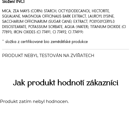
Složení INCI
MICA, ZEA MAYS (CORN) STARCH, OCTYLDODECANOL, HECTORITE,
SQUALANE, MAGNOLIA OFFICINALIS BARK EXTRACT, LAUROYL LYSINE,
SACCHARUM OFFICINARUM (SUGAR CANE) EXTRACT, POLYGLYCERYL-3
DIISOSTEARATE, POTASSIUM SORBATE, AQUA (WATER), TITANIUM DIOXIDE (CI
77891), IRON OXIDES (CI 77491, CI 77492, CI 77499)
* složka z certifikované bio zemědělské produkce
Jak produkt hodnotí zákazníci
Produkt zatím nebyl hodnocen.