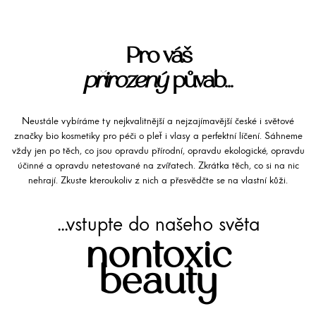
Pro váš
přirozený
půvab...
Neustále vybíráme ty nejkvalitnější a nejzajímavější české i světové
značky bio kosmetiky pro péči o pleť i vlasy a perfektní líčení. Sáhneme
vždy jen po těch, co jsou opravdu přírodní, opravdu ekologické, opravdu
účinné a opravdu netestované na zvířatech. Zkrátka těch, co si na nic
nehrají. Zkuste kteroukoliv z nich a přesvědčte se na vlastní kůži.
...vstupte do našeho světa
nontoxic
beauty