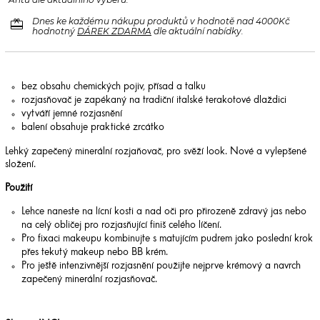
Antü dle aktuálního výběru.
redeem
Dnes ke každému nákupu produktů v hodnotě nad 4000Kč
hodnotný
DÁREK ZDARMA
dle aktuální nabídky.
bez obsahu chemických pojiv, přísad a talku
rozjasňovač je zapékaný na tradiční italské terakotové dlaždici
vytváří jemné rozjasnění
balení obsahuje praktické zrcátko
Lehký zapečený minerální rozjaňovač, pro svěží look. Nové a vylepšené
složení.
Použití
Lehce naneste na lícní kosti a nad oči pro přirozeně zdravý jas nebo
na celý obličej pro rozjasňující finiš celého líčení.
Pro fixaci makeupu kombinujte s matujícím pudrem jako poslední krok
přes tekutý makeup nebo BB krém.
Pro ještě intenzivnější rozjasnění použijte nejprve krémový a navrch
zapečený minerální rozjasňovač.