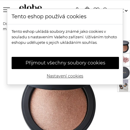
menu
person
shopping_bag
favorite_border
search
Tento eshop používá cookies
Domů
Značky
Inika Organic
Inika Organic Přírodní zapečený
minerální rozjasňovač
Tento eshop ukládá soubory známé jako cookies v
souladu s nastavením Vašeho zařízení. Užíváním tohoto
eshopu udělujete s jejich ukládáním souhlas.
Přijmout všechny soubory cookies
Nastavení cookies