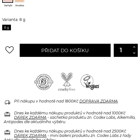
Starlight
Dewdrop
Varianta: 8 g
8 g
favorite_border
PŘIDAT DO KOŠÍKU
delivery_truck_speed
Při nákupu v hodnotě nad 1800Kč
DOPRAVA ZDARMA
.
redeem
Dnes ke každému nákupu produktů v hodnotě nad 1000Kč
DÁREK ZDARMA
- sachetka produktu zn. Codex Labs, Alkemilla,
Antipodes dle aktuálního výběru.
redeem
Dnes ke každému nákupu produktů v hodnotě nad 2500Kč
DÁREK ZDARMA
- mini balení produktu zn. Codex Labs z řady