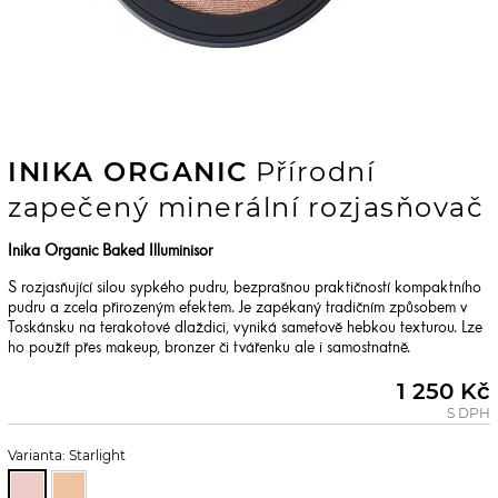
INIKA ORGANIC
Přírodní
zapečený minerální rozjasňovač
Inika Organic Baked Illuminisor
S rozjasňující silou sypkého pudru, bezprašnou praktičností kompaktního
pudru a zcela přirozeným efektem. Je zapékaný tradičním způsobem v
Toskánsku na terakotové dlaždici, vyniká sametově hebkou texturou. Lze
ho použít přes makeup, bronzer či tvářenku ale i samostnatně.
1 250 Kč
S DPH
Varianta: Starlight