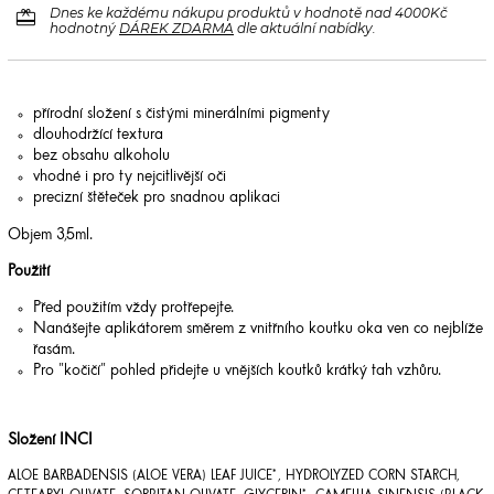
redeem
Dnes ke každému nákupu produktů v hodnotě nad 4000Kč
hodnotný
DÁREK ZDARMA
dle aktuální nabídky.
přírodní složení s čistými minerálními pigmenty
dlouhodržící textura
bez obsahu alkoholu
vhodné i pro ty nejcitlivější oči
precizní štěteček pro snadnou aplikaci
Objem 3,5ml.
Použití
Před použitím vždy protřepejte.
Nanášejte aplikátorem směrem z vnitřního koutku oka ven co nejblíže
řasám.
Pro "kočičí" pohled přidejte u vnějších koutků krátký tah vzhůru.
Složení INCI
ALOE BARBADENSIS (ALOE VERA) LEAF JUICE*, HYDROLYZED CORN STARCH,