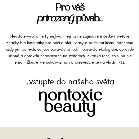
Pro váš
přirozený
půvab...
Neustále vybíráme ty nejkvalitnější a nejzajímavější české i světové
značky bio kosmetiky pro péči o pleť i vlasy a perfektní líčení. Sáhneme
vždy jen po těch, co jsou opravdu přírodní, opravdu ekologické, opravdu
účinné a opravdu netestované na zvířatech. Zkrátka těch, co si na nic
nehrají. Zkuste kteroukoliv z nich a přesvědčte se na vlastní kůži.
...vstupte do našeho světa
nontoxic
beauty