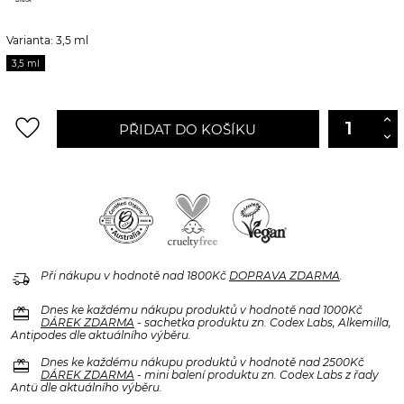
Varianta: 3,5 ml
3,5 ml
favorite_border
PŘIDAT DO KOŠÍKU
delivery_truck_speed
Při nákupu v hodnotě nad 1800Kč
DOPRAVA ZDARMA
.
redeem
Dnes ke každému nákupu produktů v hodnotě nad 1000Kč
DÁREK ZDARMA
- sachetka produktu zn. Codex Labs, Alkemilla,
Antipodes dle aktuálního výběru.
redeem
Dnes ke každému nákupu produktů v hodnotě nad 2500Kč
DÁREK ZDARMA
- mini balení produktu zn. Codex Labs z řady
Antü dle aktuálního výběru.