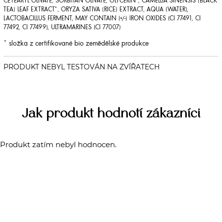
CETEARYL OLIVATE, SORBITAN OLIVATE, GLYCERIN*, CAMELLIA SINENSIS (BLACK
TEA) LEAF EXTRACT*, ORYZA SATIVA (RICE) EXTRACT, AQUA (WATER),
LACTOBACILLUS FERMENT, MAY CONTAIN (+/-) IRON OXIDES (CI 77491, CI
77492, CI 77499), ULTRAMARINES (CI 77007)
* složka z certifikované bio zemědělské produkce
Jak produkt hodnotí zákazníci
Produkt zatím nebyl hodnocen.