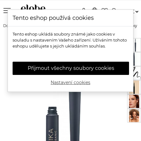
menu
person
shopping_bag
favorite_border
search
Tento eshop používá cookies
Domů
Značky
Inika Organic
Inika Organic Bio tekuté oční linky
Tento eshop ukládá soubory známé jako cookies v
souladu s nastavením Vašeho zařízení. Užíváním tohoto
eshopu udělujete s jejich ukládáním souhlas.
Přijmout všechny soubory cookies
Nastavení cookies