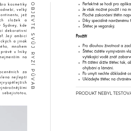
OBJEVTE SVŮJ RYZÍ PŮVAB
Perfektně se hodí pro aplik
 bio kosmetiky
Je však možné použít i na m
podnebí, velký
Ploché zakončení štětin na
ontinentu, jež
ích složek a
Díky speciálně navrženému tva
v Sydney, kde
Štětec je veganský.
cí dekorativní
Použití
ť. Její ambicí
ických a jinak
Pro dlouhou životnost a zach
ného, mnohem
Štětec čistěte vymýváním vl
 právě u Iniky
vytékající vodě znát zabarve
inejmenším na
Při čištění držte štětec tak,
ohýbání a lámání.
oceněních za
Po umytí nechte důkladně os
lena nejlepší
Ukládejte štětec na chráněné
jvyspělejších
náročnějšími
 sebejistotou,