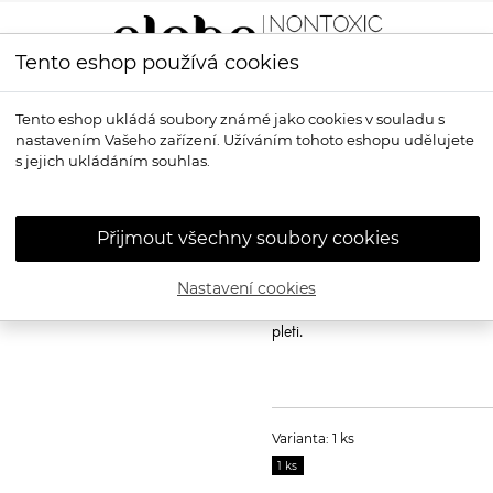
Tento eshop používá cookies
LÍČENÍ
VŮNĚ
OPALOVÁNÍ
PRO MUŽE
OS
Tento eshop ukládá soubory známé jako cookies v souladu s
nastavením Vašeho zařízení. Užíváním tohoto eshopu udělujete
 Štětec na makeup nebo pudr
s jejich ukládáním souhlas.
INIKA ORGANI
Štětec na mak
Přijmout všechny soubory cookies
Inika Organic Foundation Brush
Nastavení cookies
Štětec ze syntetických vláken spe
pevná vlákna a plochá hlava umo
pleti.
Varianta: 1 ks
1 ks