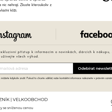
 nic nehrají. Zkuste kteroukoliv z
lastní kůži.
Instagram
exkluzivní přístup k informacím o novinkách, dárcích k nákupu,
 užívejte všech výhod.
můžete kdykoliv zrušit. Pokud to chcete udělat, naše kontaktní informace naleznete v právním ozná
ZNÍK | VELKOOBCHOD
pin
y se sníženou cenou