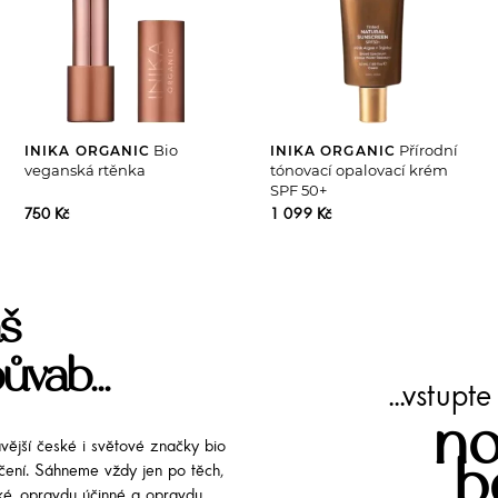
Bio
Přírodní
INIKA ORGANIC
INIKA ORGANIC
veganská rtěnka
tónovací opalovací krém
SPF 50+
750 Kč
1 099 Kč
š
ůvab...
...vstup
no
avější české i světové značky bio
b
líčení. Sáhneme vždy jen po těch,
cké, opravdu účinné a opravdu