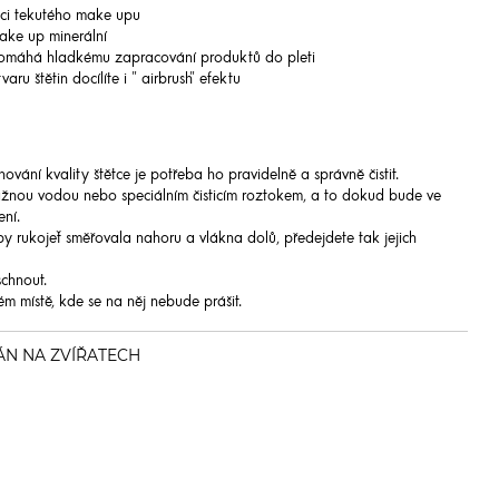
aci tekutého make upu
ake up minerální
pomáhá hladkému zapracování produktů do pleti
ru štětin docílíte i " airbrush" efektu
ování kvality štětce je potřeba ho pravidelně a správně čistit.
ažnou vodou nebo speciálním čisticím roztokem, a to dokud bude ve
ní.
 aby rukojeť směřovala nahoru a vlákna dolů, předejdete tak jejich
chnout.
m místě, kde se na něj nebude prášit.