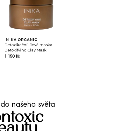
INIKA ORGANIC
Detoxikační jílová maska -
Detoxifying Clay Mask
1 150 Kč
te do našeho světa
ntoxic
eauty