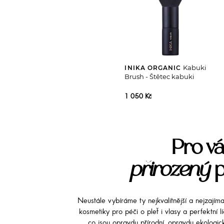
Kabuki
INIKA ORGANIC
Brush - Štětec kabuki
1 050 Kč
Pro vá
přirozený
p
Neustále vybíráme ty nejkvalitnější a nejzajím
kosmetiky pro péči o pleť i vlasy a perfektní 
co jsou opravdu přírodní, opravdu ekologi