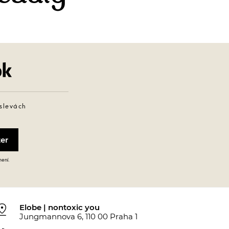
Facebook
 slevách
mení.
_drop
Elobe | nontoxic you
Jungmannova 6, 110 00 Praha 1