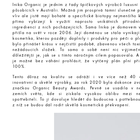
Inika Organic je jedním z řady špičkových výrobců luxusní
působících v Austrálii. Možná jim prospívá tamní slunečné 
vliv ale jistě mají bohaté a specifické biotopy nejmenšího k
přímo vybízejí k využití naprosto unikátních přírodn
ingrediencí z nich pocházejících. Sama Inika je domovem 
přišla na svět v roce 2006. Její doménou se stala vynikají
kosmetika, kterou později doplnily i produkty pro péči o ple
bylo přinášet krásu v nejčistší podobě, zbavenou všech tox
nežádoucích složek. To samo o sobě není nic výjimeč
důležitější je, jak se s tímto náročným cílem popasovala. A
je možné bez váhání prohlásit, že vytčený plán plní př
100%.
Tento důraz na kvalitu se odráží i ve více než 40 
inovativní a skvělé výrobky, za rok 2020 byla dokonce zvo
značkou Organic Beauty Awards. Pevně se usadila v ne
zemích světa, kde si získala vysokou oblibu mezi nej
spotřebiteli. To jí dovoluje hledět do budoucna s potřebnou
z níž se budou dál rodit skvělá kosmetická překvapení.