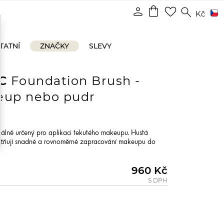
shopping_bag
person
favorite_border
search
Kč
TATNÍ
ZNAČKY
SLEVY
C
Foundation Brush -
eup nebo pudr
ciálně určený pro aplikaci tekutého makeupu. Hustá
žňují snadné a rovnoměrné zapracování makeupu do
960 Kč
S DPH