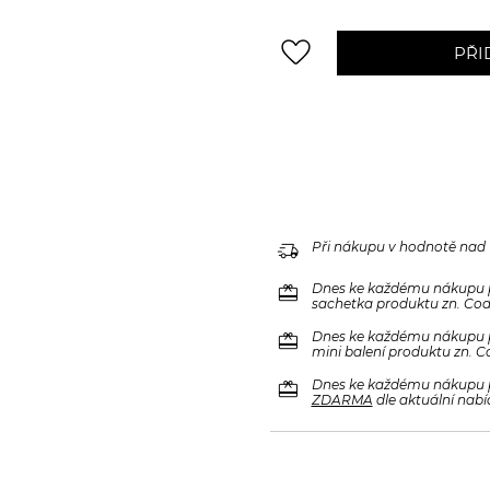
favorite_border
PŘI
delivery_truck_speed
Při nákupu v hodnotě nad
redeem
Dnes ke každému nákupu 
sachetka produktu zn. Code
redeem
Dnes ke každému nákupu 
mini balení produktu zn. C
redeem
Dnes ke každému nákupu 
ZDARMA
dle aktuální nabí